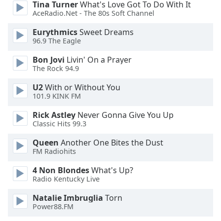
Tina Turner
What's Love Got To Do With It
AceRadio.Net - The 80s Soft Channel
Font
Family
Eurythmics
Sweet Dreams
96.9 The Eagle
Reset
Bon Jovi
Livin' On a Prayer
The Rock 94.9
Done
Close
U2
With or Without You
Modal
Dialog
101.9 KINK FM
End
Rick Astley
Never Gonna Give You Up
of
Classic Hits 99.3
dialog
window.
Queen
Another One Bites the Dust
FM Radiohits
4 Non Blondes
What's Up?
Radio Kentucky Live
Natalie Imbruglia
Torn
Power88.FM