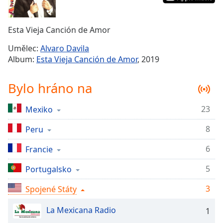
Remaining
Time
-
Esta Vieja Canción de Amor
-:-
Umělec:
Alvaro Davila
1x
Album:
Esta Vieja Canción de Amor
, 2019
Playback
Rate
Bylo hráno na
Chapters
23
Mexiko
Chapters
8
Peru
Descriptions
descriptions
6
Francie
off
,
5
Portugalsko
selected
3
Spojené Státy
Subtitles
subtitles
La Mexicana Radio
1
settings
,