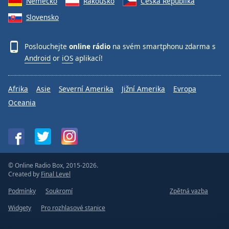
Německo
Rakousko
Česká Republika
Slovensko
Poslouchejte
online rádio
na svém smartphonu zdarma s
Android
or
iOS
aplikací!
Afrika
Asie
Severní Amerika
Jižní Amerika
Evropa
Oceania
© Online Radio Box, 2015-2026.
Created by
Final Level
Podmínky
Soukromí
Zpětná vazba
Widgety
Pro rozhlasové stanice