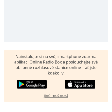
Beginning
of
dialog
window.
Escape
will
cancel
and
close
the
window.
Nainstalujte si na svůj smartphone zdarma
aplikaci Online Radio Box a poslouchejte své
Text
oblíbené rozhlasové stanice online – ať jste
Color
kdekoliv!
Opacity
jiné možnost
Text
Background