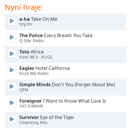
Color
Nyní hraje:
Opacity
a-ha
Take On Me
tmj.fm
Caption
The Police
Every Breath You Take
Area
Q Star Radio
Background
Toto
Africa
Color
Kool 98.3 - KUQL
Eagles
Hotel California
Opacity
Rock Me Radio
Simple Minds
Don't You (Forget About Me)
Font
QFM
Size
Foreigner
I Want to Know What Love Is
107.3 WNXR
Text
Survivor
Eye of the Tiger
Edge
Cleansing Mix
Style