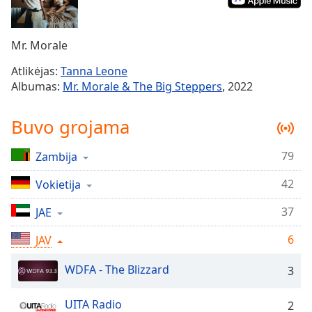
Remaining
Time
-
-:-
Mr. Morale
1x
Atlikėjas:
Tanna Leone
Playback
Albumas:
Mr. Morale & The Big Steppers
, 2022
Rate
Chapters
Buvo grojama
Chapters
79
Zambija
Descriptions
42
Vokietija
descriptions
off
,
37
JAE
selected
6
JAV
Subtitles
WDFA - The Blizzard
3
subtitles
settings
,
UITA Radio
2
opens