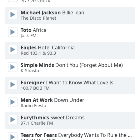
.977 70's Rock
Michael Jackson
Billie Jean
Opacity
The Disco Planet
Toto
Africa
Caption
Jack FM
Area
Background
Eagles
Hotel California
Color
Red 103.1 & 93.3
Simple Minds
Don't You (Forget About Me)
Opacity
K-Shasta
Foreigner
I Want to Know What Love Is
Font
100.7 BOB FM
Size
Men At Work
Down Under
Radio Fiesta
Text
Eurythmics
Sweet Dreams
Edge
97.1 Charlie FM
Style
Tears for Fears
Everybody Wants To Rule the World