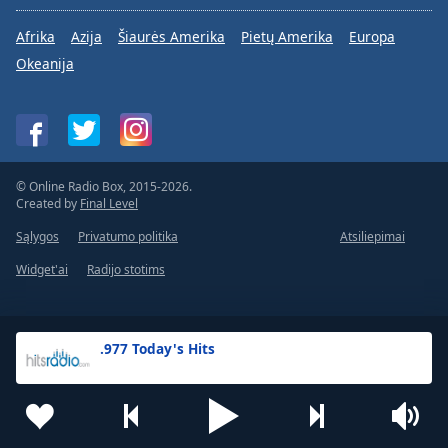
Afrika
Azija
Šiaurės Amerika
Pietų Amerika
Europa
Okeanija
© Online Radio Box, 2015-2026.
Created by
Final Level
Sąlygos
Privatumo politika
Atsiliepimai
Widget'ai
Radijo stotims
.977 Today's Hits