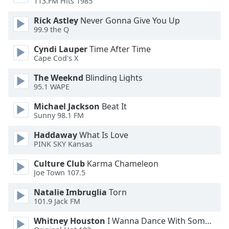
113.FM Hits 1985
Font
Family
Rick Astley
Never Gonna Give You Up
99.9 the Q
Cyndi Lauper
Time After Time
Reset
Cape Cod's X
Done
Close
The Weeknd
Blinding Lights
Modal
95.1 WAPE
Dialog
End
Michael Jackson
Beat It
of
Sunny 98.1 FM
dialog
window.
Haddaway
What Is Love
PINK SKY Kansas
Culture Club
Karma Chameleon
Joe Town 107.5
Natalie Imbruglia
Torn
101.9 Jack FM
Whitney Houston
I Wanna Dance With Somebody