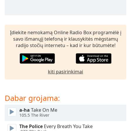
of
dialog
window.
Escape
will
Įdiekite nemokamą Online Radio Box programėlė į
cancel
savo išmanųjį telefoną ir klausykitės mėgstamų
and
radijo stočių internetu – kad ir kur būtumėte!
close
the
window.
kiti pasirinkimai
Text
Color
Dabar grojama:
Opacity
a-ha
Take On Me
Text
105.5 The River
Background
Color
The Police
Every Breath You Take