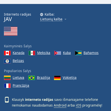
Interneto radijas
Kalba:
JAV
Lietuvių kalba
Kaimyninės šalys
Kanada
Meksika
Kuba
Bahamos
Belizas
Populiarios šalys
Lietuva
Brazilija
Vokietija
Prancūzija
Klausyk
interneto radijas
savo išmaniajame telefone
nemokamai naudodamas
Android
arba
iOS
programėlę!