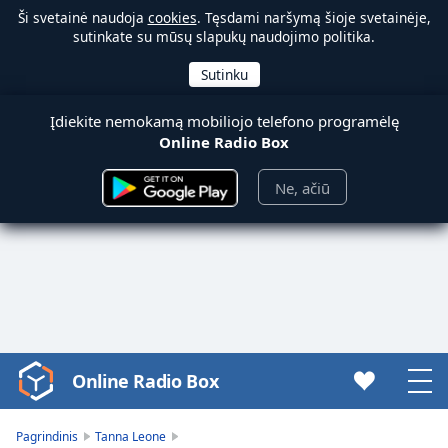
Ši svetainė naudoja
cookies
. Tęsdami naršymą šioje svetainėje,
sutinkate su mūsų slapukų naudojimo politika.
Įdiekite nemokamą mobiliojo telefono programėlę
Online Radio Box
Ne, ačiū
Online Radio Box
Video
Player
is
Pagrindinis
Tanna Leone