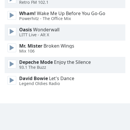
Retro FM 102.1
Opacity
Wham!
Wake Me Up Before You Go-Go
Powerhitz - The Office Mix
Caption
Oasis
Wonderwall
Area
LITT Live - Alt X
Background
Mr. Mister
Broken Wings
Color
Mix 106
Depeche Mode
Enjoy the Silence
Opacity
93.1 The Buzz
David Bowie
Let's Dance
Font
Legend Oldies Radio
Size
Text
Edge
Style