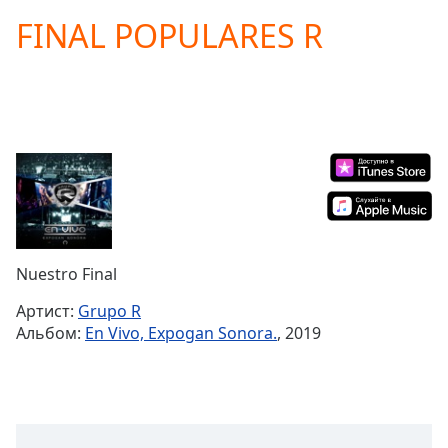
loading.
FINAL POPULARES R
Play
Video
Play
Skip
Backward
Skip
Forward
Mute
Current
Time
0:00
/
Duration
-:-
Nuestro Final
Loaded
:
0.00%
Артист:
Grupo R
Stream
Альбом:
En Vivo, Expogan Sonora.
, 2019
Type
LIVE
Seek to
live,
currently
behind
live
LIVE