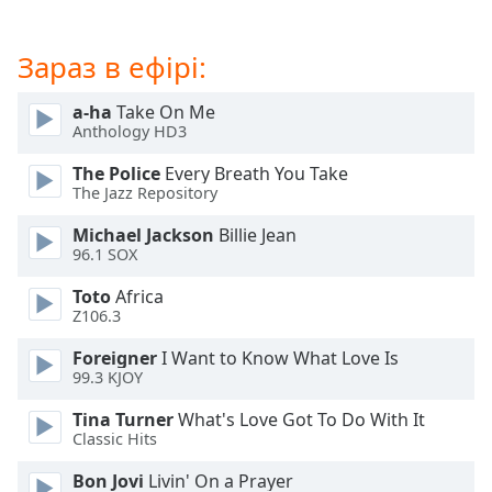
subtitles
settings
Зараз в ефірі:
dialog
subtitles
a-ha
Take On Me
off
,
Anthology HD3
selected
The Police
Every Breath You Take
Audio
The Jazz Repository
Track
Michael Jackson
Billie Jean
Picture-
96.1 SOX
in-
Picture
Toto
Africa
Fullscreen
Z106.3
This
is
Foreigner
I Want to Know What Love Is
a
99.3 KJOY
modal
Tina Turner
What's Love Got To Do With It
window.
Classic Hits
Beginning
Bon Jovi
Livin' On a Prayer