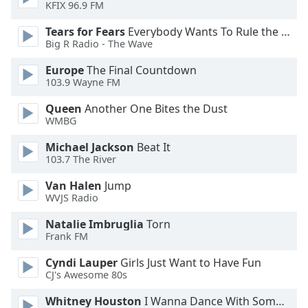
of
KFIX 96.9 FM
dialog
Tears for Fears
Everybody Wants To Rule the World
window.
Big R Radio - The Wave
Escape
will
Europe
The Final Countdown
cancel
103.9 Wayne FM
and
Queen
Another One Bites the Dust
close
WMBG
the
window.
Michael Jackson
Beat It
103.7 The River
Text
Van Halen
Jump
Color
WVJS Radio
Natalie Imbruglia
Torn
Opacity
Frank FM
Cyndi Lauper
Girls Just Want to Have Fun
Text
CJ's Awesome 80s
Background
Color
Whitney Houston
I Wanna Dance With Somebody