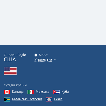
Font
Family
Reset
Done
Close
Modal
Dialog
End
of
Онлайн Радіо
Мова:
dialog
США
Українська
window.
Сусідні країни
Канада
Мексика
Куба
Багамські Острови
Беліз