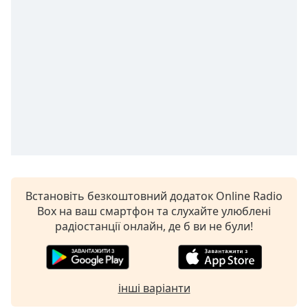
Remaining
Time
-
-:-
1x
Playback
Rate
Chapters
Chapters
Descriptions
descriptions
Встановіть безкоштовний додаток Online Radio
off
,
Box на ваш смартфон та слухайте улюблені
selected
радіостанції онлайн, де б ви не були!
Subtitles
subtitles
інші варіанти
settings
,
opens