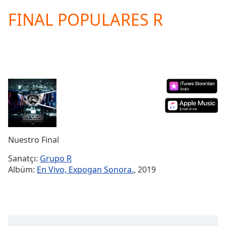
loading.
FINAL POPULARES R
Play
Video
Play
Skip
Backward
Skip
Forward
Mute
Current
Time
0:00
/
Duration
-:-
Nuestro Final
Loaded
:
0.00%
Sanatçı:
Grupo R
Stream
Albüm:
En Vivo, Expogan Sonora.
, 2019
Type
LIVE
Seek to
live,
currently
behind
live
LIVE