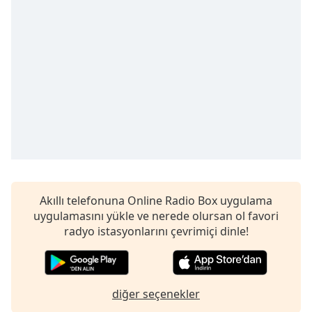
Remaining
Time
-
-:-
1x
Playback
Rate
Chapters
Chapters
Descriptions
descriptions
Akıllı telefonuna Online Radio Box uygulama
off
,
uygulamasını yükle ve nerede olursan ol favori
selected
radyo istasyonlarını çevrimiçi dinle!
Subtitles
subtitles
diğer seçenekler
settings
,