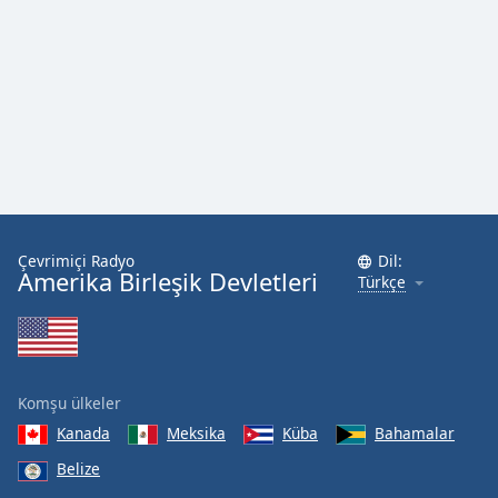
Font
Family
Reset
Done
Close
Modal
Dialog
End
of
Çevrimiçi Radyo
Dil:
dialog
Amerika Birleşik Devletleri
Türkçe
window.
Komşu ülkeler
Kanada
Meksika
Küba
Bahamalar
Belize