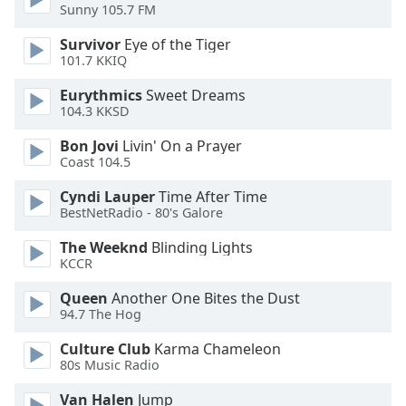
of
Sunny 105.7 FM
dialog
Survivor
Eye of the Tiger
window.
101.7 KKIQ
Escape
will
Eurythmics
Sweet Dreams
cancel
104.3 KKSD
and
Bon Jovi
Livin' On a Prayer
close
Coast 104.5
the
window.
Cyndi Lauper
Time After Time
BestNetRadio - 80's Galore
Text
The Weeknd
Blinding Lights
Color
KCCR
Queen
Another One Bites the Dust
Opacity
94.7 The Hog
Culture Club
Karma Chameleon
Text
80s Music Radio
Background
Color
Van Halen
Jump