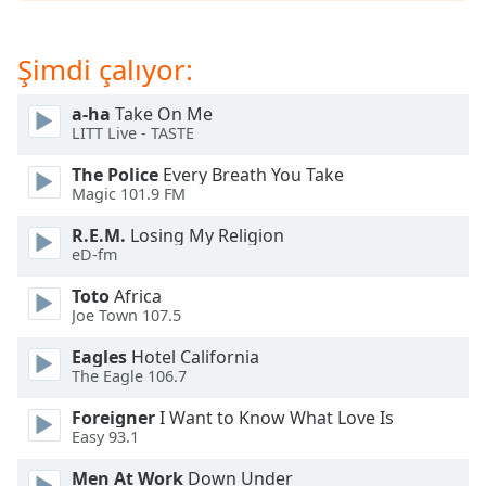
opens
subtitles
settings
Şimdi çalıyor:
dialog
subtitles
a-ha
Take On Me
off
,
LITT Live - TASTE
selected
The Police
Every Breath You Take
Audio
Magic 101.9 FM
Track
R.E.M.
Losing My Religion
Picture-
eD-fm
in-
Picture
Toto
Africa
Fullscreen
Joe Town 107.5
This
is
Eagles
Hotel California
a
The Eagle 106.7
modal
Foreigner
I Want to Know What Love Is
window.
Easy 93.1
Beginning
Men At Work
Down Under