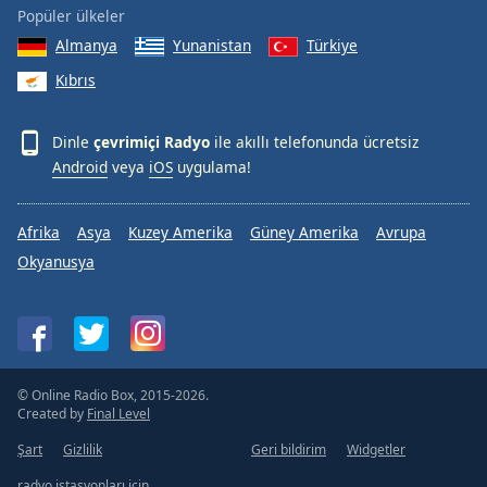
Popüler ülkeler
Almanya
Yunanistan
Türkiye
Kıbrıs
Dinle
çevrimiçi Radyo
ile akıllı telefonunda ücretsiz
Android
veya
iOS
uygulama!
Afrika
Asya
Kuzey Amerika
Güney Amerika
Avrupa
Okyanusya
© Online Radio Box, 2015-2026.
Created by
Final Level
Şart
Gizlilik
Geri bildirim
Widgetler
radyo istasyonları için