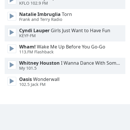
KFLO 102.9 FM
Opacity
Natalie Imbruglia
Torn
Frank and Terry Radio
Caption
Cyndi Lauper
Girls Just Want to Have Fun
Area
KEYF-FM
Background
Wham!
Wake Me Up Before You Go-Go
Color
113.FM Flashback
Whitney Houston
I Wanna Dance With Somebody
Opacity
My 101.5
Oasis
Wonderwall
Font
102.5 Jack FM
Size
Text
Edge
Style