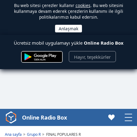
Bu web sitesi çerezler kullanır
cookies
. Bu web sitesini
kullanmaya devam ederek çerezlerin kullanımı ile ilgili
politikalarımızı kabul edersin.
Ücretsiz mobil uygulamayı yükle
Online Radio Box
Hayır, teşekkürler
Online Radio Box
Video
Player
is
Ana sayfa
Grupo R
FINAL POPULARES R