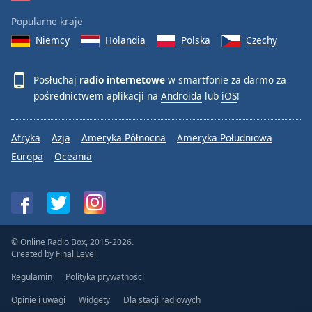
Popularne kraje
Niemcy
Holandia
Polska
Czechy
Posłuchaj
radio internetowe
w smartfonie za darmo za
pośrednictwem aplikacji na
Androida
lub
iOS
!
Afryka
Azja
Ameryka Północna
Ameryka Południowa
Europa
Oceania
© Online Radio Box, 2015-2026.
Created by
Final Level
Regulamin
Polityka prywatności
Opinie i uwagi
Widgety
Dla stacji radiowych