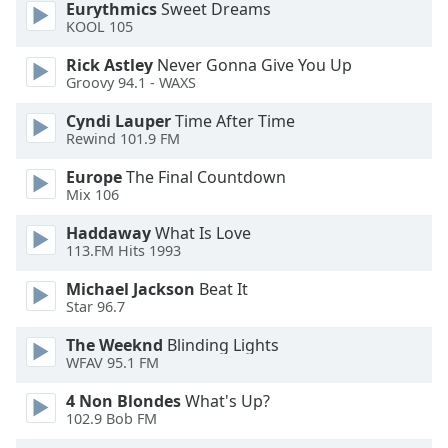
Beginning
Eurythmics
Sweet Dreams
of
KOOL 105
dialog
Rick Astley
Never Gonna Give You Up
window.
Groovy 94.1 - WAXS
Escape
will
Cyndi Lauper
Time After Time
cancel
Rewind 101.9 FM
and
Europe
The Final Countdown
close
Mix 106
the
window.
Haddaway
What Is Love
113.FM Hits 1993
Text
Michael Jackson
Beat It
Color
Star 96.7
The Weeknd
Blinding Lights
Opacity
WFAV 95.1 FM
4 Non Blondes
What's Up?
Text
102.9 Bob FM
Background