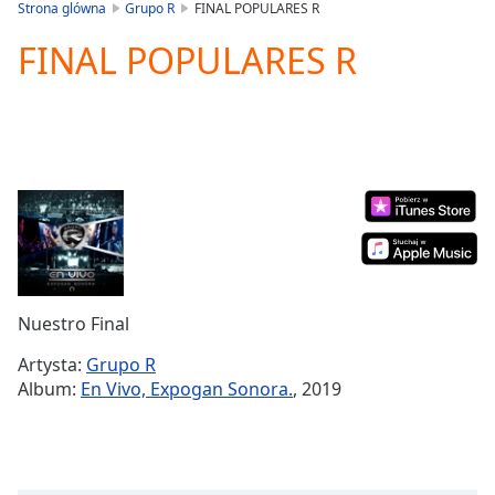
is
Strona glówna
Grupo R
FINAL POPULARES R
loading.
FINAL POPULARES R
Play
Video
Play
Skip
Backward
Skip
Forward
Mute
Current
Time
0:00
/
Duration
-:-
Nuestro Final
Loaded
:
0.00%
Artysta:
Grupo R
Stream
Album:
En Vivo, Expogan Sonora.
, 2019
Type
LIVE
Seek to
live,
currently
behind
live
LIVE