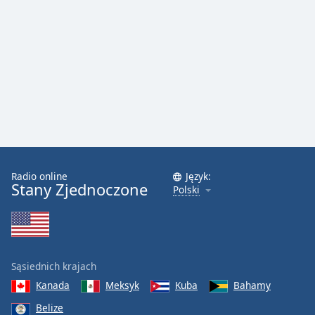
Font
Family
Reset
Done
Close
Modal
Dialog
End
of
Radio online
Język:
dialog
Stany Zjednoczone
Polski
window.
Sąsiednich krajach
Kanada
Meksyk
Kuba
Bahamy
Belize