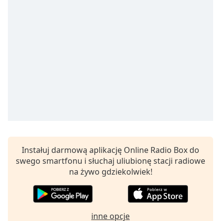
Remaining
Time
-
-:-
1x
Playback
Rate
Chapters
Chapters
Descriptions
descriptions
Instałuj darmową aplikację Online Radio Box do
off
,
swego smartfonu i słuchaj uliubionę stacji radiowe
selected
na żywo gdziekolwiek!
Subtitles
subtitles
inne opcje
settings
,