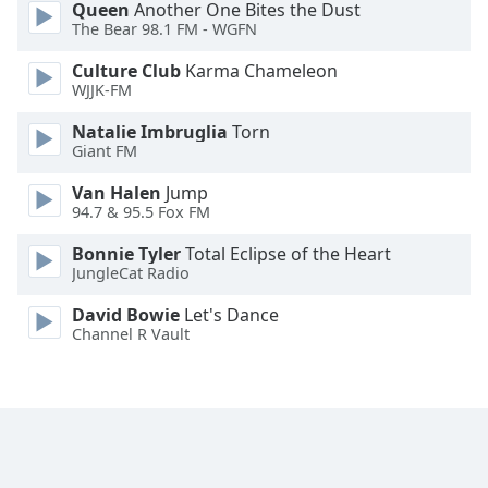
Color
Queen
Another One Bites the Dust
The Bear 98.1 FM - WGFN
Opacity
Culture Club
Karma Chameleon
WJJK-FM
Caption
Natalie Imbruglia
Torn
Area
Giant FM
Background
Van Halen
Jump
Color
94.7 & 95.5 Fox FM
Bonnie Tyler
Total Eclipse of the Heart
Opacity
JungleCat Radio
David Bowie
Let's Dance
Font
Channel R Vault
Size
Text
Edge
Style