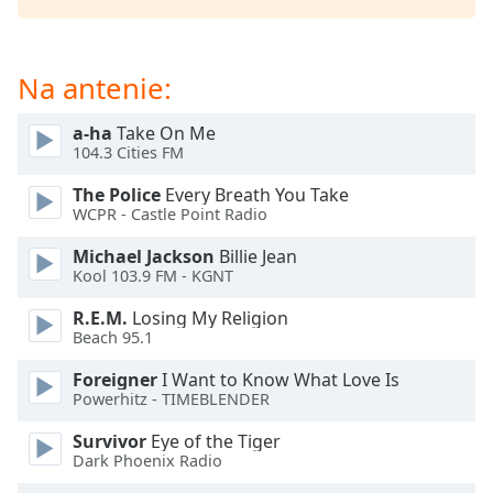
opens
subtitles
settings
Na antenie:
dialog
subtitles
a-ha
Take On Me
off
,
104.3 Cities FM
selected
The Police
Every Breath You Take
Audio
WCPR - Castle Point Radio
Track
Michael Jackson
Billie Jean
Picture-
Kool 103.9 FM - KGNT
in-
Picture
R.E.M.
Losing My Religion
Fullscreen
Beach 95.1
This
is
Foreigner
I Want to Know What Love Is
a
Powerhitz - TIMEBLENDER
modal
Survivor
Eye of the Tiger
window.
Dark Phoenix Radio