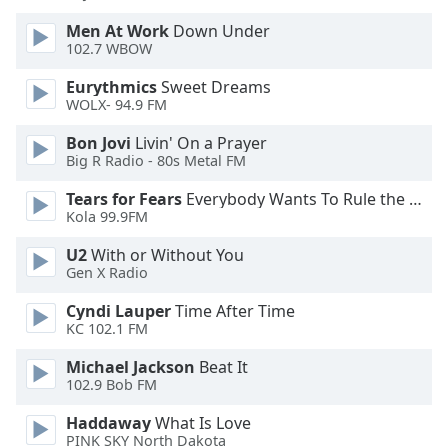
Beginning
of
Men At Work
Down Under
dialog
102.7 WBOW
window.
Eurythmics
Sweet Dreams
Escape
WOLX- 94.9 FM
will
cancel
Bon Jovi
Livin' On a Prayer
and
Big R Radio - 80s Metal FM
close
Tears for Fears
Everybody Wants To Rule the World
the
Kola 99.9FM
window.
U2
With or Without You
Text
Gen X Radio
Color
Cyndi Lauper
Time After Time
KC 102.1 FM
Opacity
Michael Jackson
Beat It
102.9 Bob FM
Text
Haddaway
What Is Love
Background
PINK SKY North Dakota