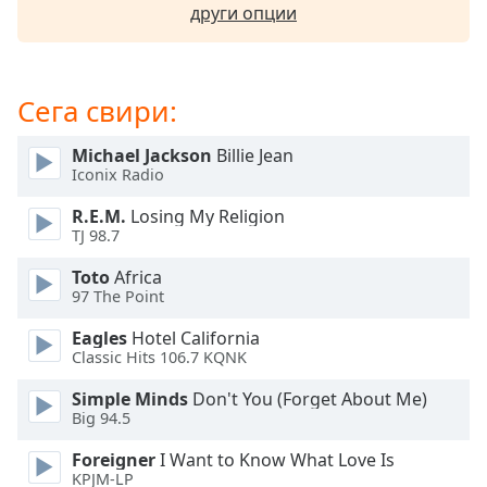
други опции
opens
subtitles
settings
dialog
Сега свири:
subtitles
off
,
Michael Jackson
Billie Jean
selected
Iconix Radio
Audio
R.E.M.
Losing My Religion
Track
TJ 98.7
Picture-
Toto
Africa
in-
97 The Point
Picture
Fullscreen
Eagles
Hotel California
This
Classic Hits 106.7 KQNK
is
a
Simple Minds
Don't You (Forget About Me)
modal
Big 94.5
window.
Foreigner
I Want to Know What Love Is
KPJM-LP