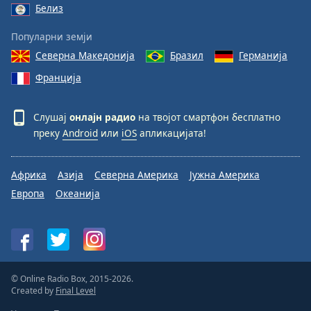
Белиз
Популарни земји
Северна Македонија
Бразил
Германија
Франција
Слушај
онлајн радио
на твојот смартфон бесплатно
преку
Android
или
iOS
апликацијата!
Африка
Азија
Северна Америка
Јужна Америка
Европа
Океанија
© Online Radio Box, 2015-2026.
Created by
Final Level