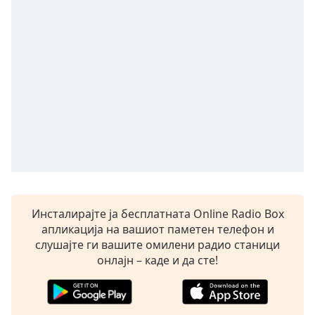
Remaining
Time
-
-:-
1x
Playback
Rate
Chapters
Chapters
Descriptions
descriptions
Инсталирајте ја бесплатната Online Radio Box
off
,
апликација на вашиот паметен телефон и
selected
слушајте ги вашите омилени радио станици
онлајн – каде и да сте!
Subtitles
subtitles
settings
,