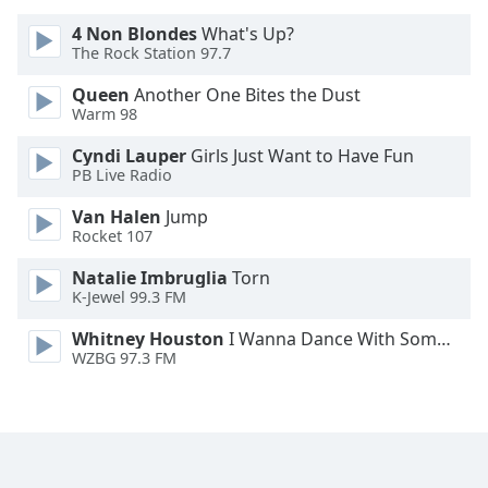
Color
4 Non Blondes
What's Up?
The Rock Station 97.7
Opacity
Queen
Another One Bites the Dust
Warm 98
Caption
Area
Cyndi Lauper
Girls Just Want to Have Fun
Background
PB Live Radio
Color
Van Halen
Jump
Rocket 107
Opacity
Natalie Imbruglia
Torn
K-Jewel 99.3 FM
Font
Whitney Houston
I Wanna Dance With Somebody
Size
WZBG 97.3 FM
Text
Edge
Style