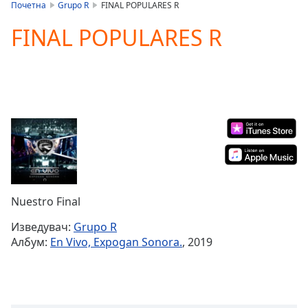
is
Почетна
Grupo R
FINAL POPULARES R
loading.
FINAL POPULARES R
Play
Video
Play
Skip
Backward
Skip
Forward
Mute
Current
Time
0:00
/
Duration
-:-
Nuestro Final
Loaded
:
0.00%
Изведувач:
Grupo R
Stream
Албум:
En Vivo, Expogan Sonora.
, 2019
Type
LIVE
Seek to
live,
currently
behind
live
LIVE