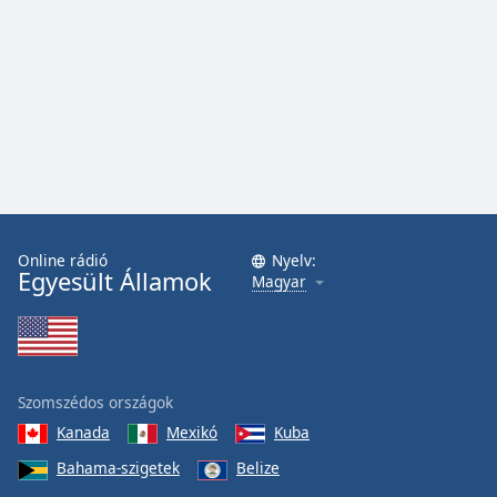
Font
Family
Reset
Done
Close
Modal
Dialog
End
of
Online rádió
Nyelv:
dialog
Egyesült Államok
Magyar
window.
Szomszédos országok
Kanada
Mexikó
Kuba
Bahama-szigetek
Belize