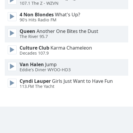
107.1 The Z - WZVN
Opacity
4 Non Blondes
What's Up?
90's Hits Radio FM
Caption
Queen
Another One Bites the Dust
Area
The River 95.7
Background
Culture Club
Karma Chameleon
Color
Decades 107.9
Van Halen
Jump
Opacity
Eddie's Diner WYOO-HD3
Cyndi Lauper
Girls Just Want to Have Fun
Font
113.FM The Yacht
Size
Text
Edge
Style