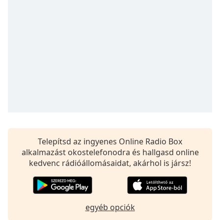
Remaining
Time
-
-:-
1x
Playback
Rate
Chapters
Chapters
Descriptions
descriptions
Telepítsd az ingyenes Online Radio Box
off
,
alkalmazást okostelefonodra és hallgasd online
selected
kedvenc rádióállomásaidat, akárhol is jársz!
Subtitles
subtitles
egyéb opciók
settings
,