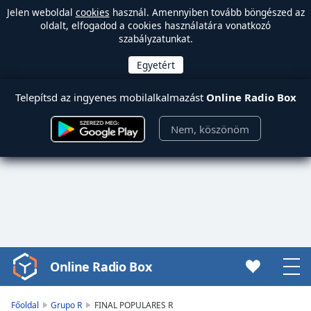
Jelen weboldal
cookies
használ. Amennyiben tovább böngészed az
oldalt, elfogadod a cookies használatára vonatkozó
szabályzatunkat.
Telepítsd az ingyenes mobilalkalmazást
Online Radio Box
Nem, köszönöm
Online Radio Box
Video
Player
is
Főoldal
Grupo R
FINAL POPULARES R