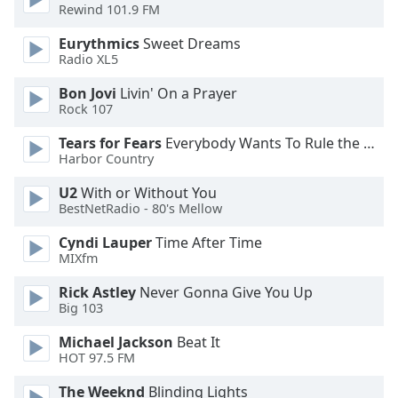
of
Rewind 101.9 FM
dialog
Eurythmics
Sweet Dreams
window.
Radio XL5
Escape
will
Bon Jovi
Livin' On a Prayer
cancel
Rock 107
and
Tears for Fears
Everybody Wants To Rule the World
close
Harbor Country
the
window.
U2
With or Without You
BestNetRadio - 80's Mellow
Text
Cyndi Lauper
Time After Time
Color
MIXfm
Rick Astley
Never Gonna Give You Up
Opacity
Big 103
Michael Jackson
Beat It
Text
HOT 97.5 FM
Background
Color
The Weeknd
Blinding Lights