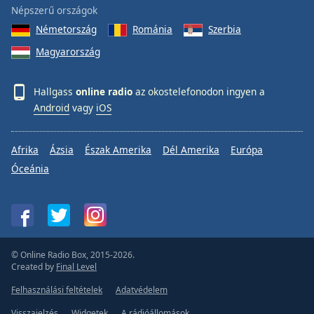
Népszerű országok
Németország
Románia
Szerbia
Magyarország
Hallgass
online radio
az okostelefonodon ingyen a
Android
vagy
iOS
Afrika
Ázsia
Észak Amerika
Dél Amerika
Európa
Óceánia
© Online Radio Box, 2015-2026.
Created by
Final Level
Felhasználási feltételek
Adatvédelem
Visszajelzés
Widgetek
A rádióállomások