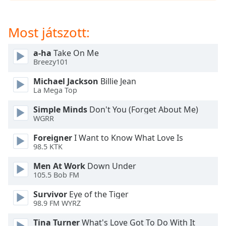
opens
subtitles
settings
Most játszott:
dialog
subtitles
a-ha
Take On Me
off
,
Breezy101
selected
Michael Jackson
Billie Jean
Audio
La Mega Top
Track
Simple Minds
Don't You (Forget About Me)
Picture-
WGRR
in-
Picture
Foreigner
I Want to Know What Love Is
Fullscreen
98.5 KTK
This
is
Men At Work
Down Under
a
105.5 Bob FM
modal
Survivor
Eye of the Tiger
window.
98.9 FM WYRZ
Beginning
Tina Turner
What's Love Got To Do With It