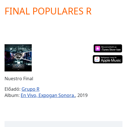
loading.
FINAL POPULARES R
Play
Video
Play
Skip
Backward
Skip
Forward
Mute
Current
Time
0:00
/
Duration
-:-
Nuestro Final
Loaded
:
0.00%
Előadó:
Grupo R
Stream
Album:
En Vivo, Expogan Sonora.
, 2019
Type
LIVE
Seek to
live,
currently
behind
live
LIVE