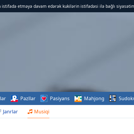
 istifadə etməyə davam edərək kukilərin istifadəsi ilə bağlı siyasətim
lar
Pazllar
Pasiyans
Mahjong
Sudok
Janrlar
Musiqi