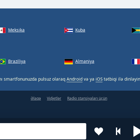
Meksika
Kuba
Braziliya
Almaniya
nı smartfonunuzda pulsuz olaraq
Android
və ya
iOS
tətbiqi ilə dinləyin
Əlaqə
Vidjetlər
Radio stansiyaları üçün