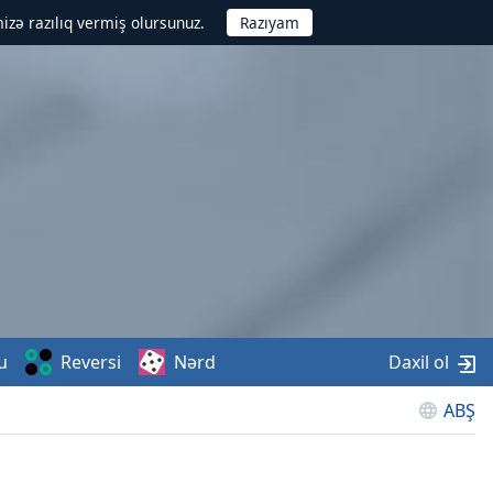
izə razılıq vermiş olursunuz.
u
Reversi
Nərd
Daxil ol
ABŞ