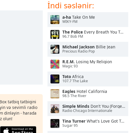
İndi səslənir:
a-ha
Take On Me
WIKY-FM
The Police
Every Breath You Take
96.7 Bob FM
Michael Jackson
Billie Jean
Precious Radio Pop
R.E.M.
Losing My Religion
Magic 93
Toto
Africa
107.7 The Lake
Eagles
Hotel California
98.5 The River
Box tətbiq tətbiqini
Simple Minds
Don't You (Forget About Me)
in və sevimli radio
Radio Chicago Internationale
yn dinləyin - harada
z olun!
Tina Turner
What's Love Got To Do With It
Sugar 95