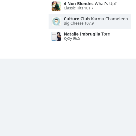
4 Non Blondes
What's Up?
Classic Hits 101.7
Culture Club
Karma Chameleon
Big Cheese 107.9
Natalie Imbruglia
Torn
KyXy 96.5