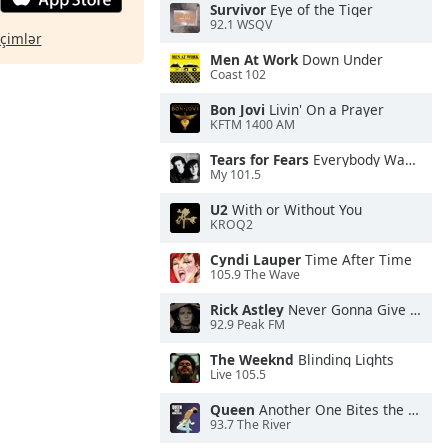
Survivor
Eye of the Tiger
92.1 WSQV
eçimlər
Men At Work
Down Under
Coast 102
Bon Jovi
Livin' On a Prayer
KFTM 1400 AM
Tears for Fears
Everybody Wants To Rule the World
My 101.5
U2
With or Without You
KROQ2
Cyndi Lauper
Time After Time
105.9 The Wave
Rick Astley
Never Gonna Give You Up
92.9 Peak FM
The Weeknd
Blinding Lights
Live 105.5
Queen
Another One Bites the Dust
93.7 The River