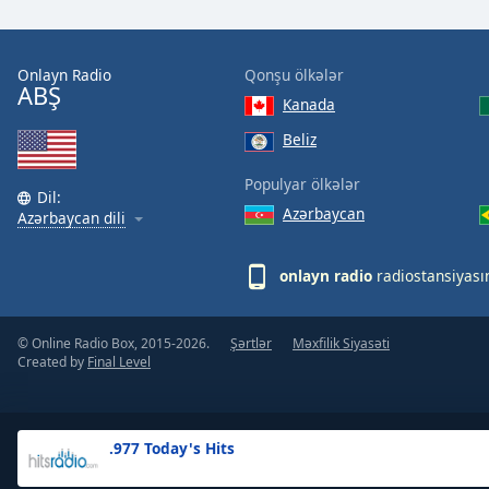
the
window.
Onlayn Radio
Qonşu ölkələr
ABŞ
Text
Kanada
Color
Beliz
Opacity
Populyar ölkələr
Dil:
Azərbaycan
Azərbaycan dili
Text
Background
onlayn radio
radiostansiyası
Color
© Online Radio Box, 2015-2026.
Şərtlər
Məxfilik Siyasəti
Opacity
Created by
Final Level
Caption
Area
.977 Today's Hits
Background