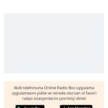
opens
subtitles
settings
dialog
subtitles
off
,
selected
Audio
Track
Picture-
in-
Picture
Fullscreen
This
is
a
Akıllı telefonuna Online Radio Box uygulama
modal
uygulamasını yükle ve nerede olursan ol favori
window.
radyo istasyonlarını çevrimiçi dinle!
Beginning