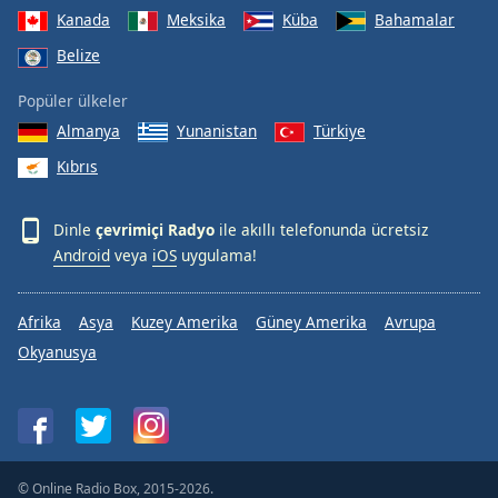
Kanada
Meksika
Küba
Bahamalar
Belize
Popüler ülkeler
Almanya
Yunanistan
Türkiye
Kıbrıs
Dinle
çevrimiçi Radyo
ile akıllı telefonunda ücretsiz
Android
veya
iOS
uygulama!
Afrika
Asya
Kuzey Amerika
Güney Amerika
Avrupa
Okyanusya
© Online Radio Box, 2015-2026.