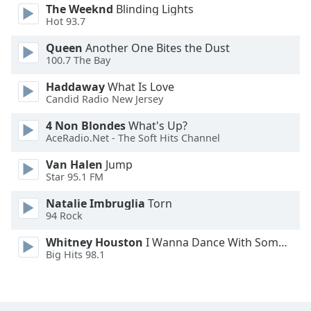
The Weeknd
Blinding Lights
Font
Hot 93.7
Family
Queen
Another One Bites the Dust
100.7 The Bay
Reset
Haddaway
What Is Love
Done
Candid Radio New Jersey
Close
Modal
Dialog
4 Non Blondes
What's Up?
End
AceRadio.Net - The Soft Hits Channel
of
Van Halen
Jump
dialog
Star 95.1 FM
window.
Natalie Imbruglia
Torn
94 Rock
Whitney Houston
I Wanna Dance With Somebody
Big Hits 98.1