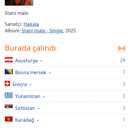
Remaining
Time
-
Stani malo
-:-
Sanatçı:
Hakala
1x
Albüm:
Stani malo - Single
, 2025
Playback
Rate
Burada çalındı
Chapters
29
Avusturya
Chapters
7
Bosna Hersek
Descriptions
descriptions
3
İsviçre
off
,
3
Yunanistan
selected
3
Sırbistan
Subtitles
1
subtitles
Karadağ
settings
,