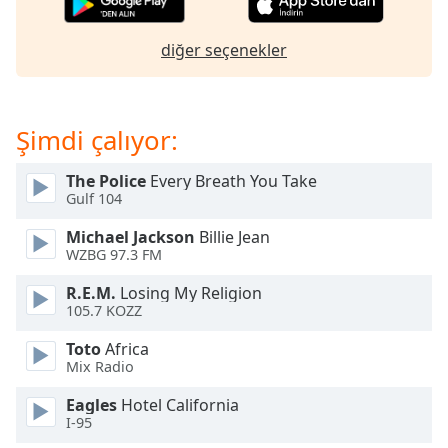
of
dialog
diğer seçenekler
window.
Escape
will
cancel
Şimdi çalıyor:
and
close
The Police
Every Breath You Take
the
Gulf 104
window.
Michael Jackson
Billie Jean
Text
WZBG 97.3 FM
Color
R.E.M.
Losing My Religion
105.7 KOZZ
Opacity
Toto
Africa
Mix Radio
Text
Eagles
Hotel California
Background
I-95
Color