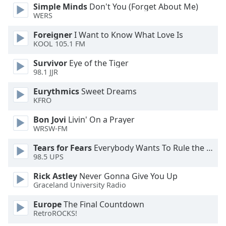
Simple Minds
Don't You (Forget About Me)
WERS
Opacity
Foreigner
I Want to Know What Love Is
KOOL 105.1 FM
Caption
Area
Survivor
Eye of the Tiger
98.1 JJR
Background
Color
Eurythmics
Sweet Dreams
KFRO
Opacity
Bon Jovi
Livin' On a Prayer
WRSW-FM
Font
Tears for Fears
Everybody Wants To Rule the World
Size
98.5 UPS
Rick Astley
Never Gonna Give You Up
Text
Graceland University Radio
Edge
Europe
The Final Countdown
Style
RetroROCKS!