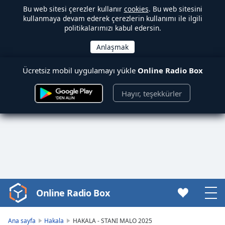
Bu web sitesi çerezler kullanır
cookies
. Bu web sitesini
kullanmaya devam ederek çerezlerin kullanımı ile ilgili
politikalarımızı kabul edersin.
Ücretsiz mobil uygulamayı yükle
Online Radio Box
Hayır, teşekkürler
Online Radio Box
Video
Player
is
Ana sayfa
Hakala
HAKALA - STANI MALO 2025