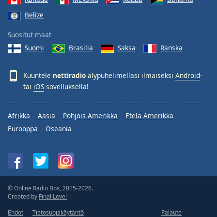
Belize
Suositut maat
Suomi
Brasilia
Saksa
Ranska
Kuuntele
nettiradio
älypuhelimellasi ilmaiseksi
Android
-
tai
iOS
-sovelluksella!
Afrikka
Aasia
Pohjois-Amerikka
Etelä-Amerikka
Eurooppa
Oseania
© Online Radio Box, 2015-2026.
Created by
Final Level
Ehdot
Tietosuojakäytäntö
Palaute