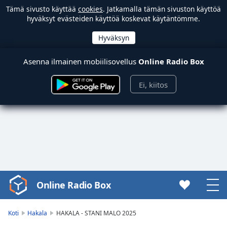
Tämä sivusto käyttää
cookies
. Jatkamalla tämän sivuston käyttöä
hyväksyt evästeiden käyttöä koskevat käytäntömme.
Asenna ilmainen mobiilisovellus
Online Radio Box
Ei, kiitos
Online Radio Box
Video
Player
is
Koti
Hakala
HAKALA - STANI MALO 2025
loading.