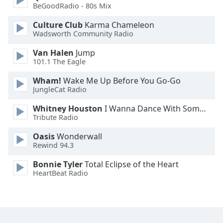
BeGoodRadio - 80s Mix
Family
Culture Club
Karma Chameleon
Wadsworth Community Radio
Reset
Van Halen
Jump
Done
101.1 The Eagle
Close
Modal
Dialog
Wham!
Wake Me Up Before You Go-Go
End
JungleCat Radio
of
Whitney Houston
I Wanna Dance With Somebody
dialog
Tribute Radio
window.
Oasis
Wonderwall
Rewind 94.3
Bonnie Tyler
Total Eclipse of the Heart
HeartBeat Radio