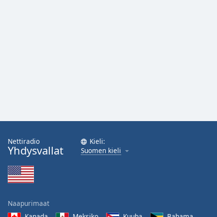
Nettiradio
Kieli:
Yhdysvallat
Suomen kieli
Naapurimaat
Kanada
Meksiko
Kuuba
Bahama