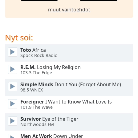
dialog
muut vaihtoehdot
window.
Escape
will
cancel
Nyt soi:
and
close
Toto
Africa
the
Spock Rock Radio
window.
R.E.M.
Losing My Religion
Text
103.3 The Edge
Color
Simple Minds
Don't You (Forget About Me)
98.5 WNCX
Opacity
Foreigner
I Want to Know What Love Is
101.9 The Wave
Text
Survivor
Eye of the Tiger
Background
Northwoods FM
Color
Men At Work
Down Under