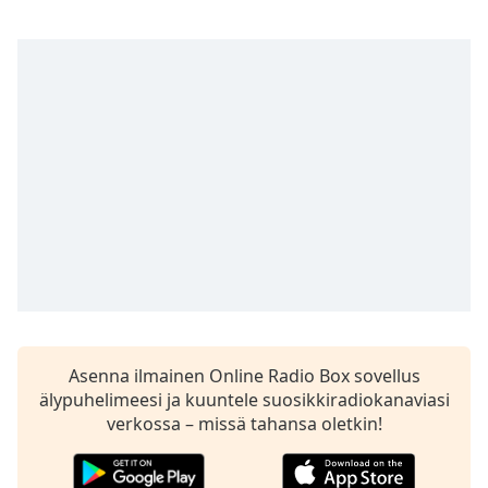
subtitles
settings
dialog
subtitles
off
,
selected
Audio
Track
Picture-
in-
Picture
Fullscreen
This
is
a
Asenna ilmainen Online Radio Box sovellus
modal
älypuhelimeesi ja kuuntele suosikkiradiokanaviasi
window.
verkossa – missä tahansa oletkin!
Beginning
of