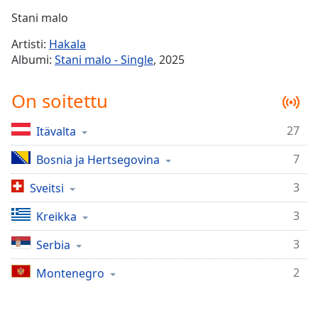
Time
-
Stani malo
-:-
Artisti:
Hakala
1x
Albumi:
Stani malo - Single
, 2025
Playback
Rate
On soitettu
Chapters
27
Itävalta
Chapters
7
Bosnia ja Hertsegovina
Descriptions
descriptions
3
Sveitsi
off
,
3
Kreikka
selected
3
Serbia
Subtitles
2
subtitles
Montenegro
settings
,
opens