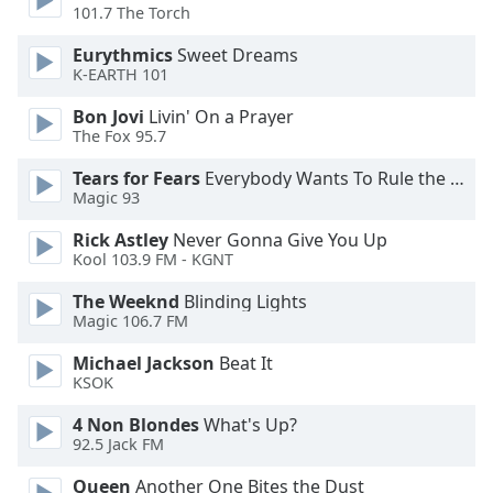
101.7 The Torch
Opacity
Eurythmics
Sweet Dreams
K-EARTH 101
Caption
Area
Bon Jovi
Livin' On a Prayer
The Fox 95.7
Background
Color
Tears for Fears
Everybody Wants To Rule the World
Magic 93
Opacity
Rick Astley
Never Gonna Give You Up
Kool 103.9 FM - KGNT
Font
The Weeknd
Blinding Lights
Size
Magic 106.7 FM
Michael Jackson
Beat It
Text
KSOK
Edge
4 Non Blondes
What's Up?
Style
92.5 Jack FM
Queen
Another One Bites the Dust
Font