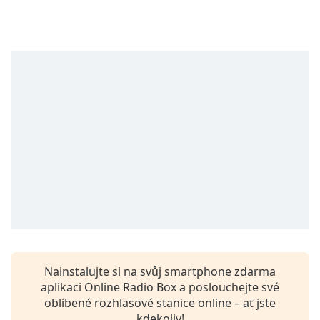
opens
subtitles
settings
dialog
subtitles
off
,
selected
Audio
Track
Picture-
in-
Picture
Fullscreen
This
is
a
Nainstalujte si na svůj smartphone zdarma
modal
aplikaci Online Radio Box a poslouchejte své
window.
oblíbené rozhlasové stanice online – ať jste
kdekoliv!