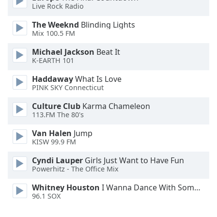
Live Rock Radio
Font
The Weeknd
Blinding Lights
Family
Mix 100.5 FM
Michael Jackson
Beat It
Reset
K-EARTH 101
Done
Haddaway
What Is Love
Close
Modal
PINK SKY Connecticut
Dialog
End
Culture Club
Karma Chameleon
of
113.FM The 80's
dialog
Van Halen
Jump
window.
KISW 99.9 FM
Cyndi Lauper
Girls Just Want to Have Fun
Powerhitz - The Office Mix
Whitney Houston
I Wanna Dance With Somebody
96.1 SOX