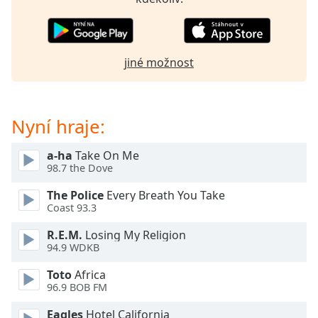
Beginning
of
dialog
window.
jiné možnost
Escape
will
cancel
and
Nyní hraje:
close
the
a-ha
Take On Me
window.
98.7 the Dove
Text
The Police
Every Breath You Take
Color
Coast 93.3
R.E.M.
Losing My Religion
Opacity
94.9 WDKB
Toto
Africa
Text
96.9 BOB FM
Background
Eagles
Hotel California