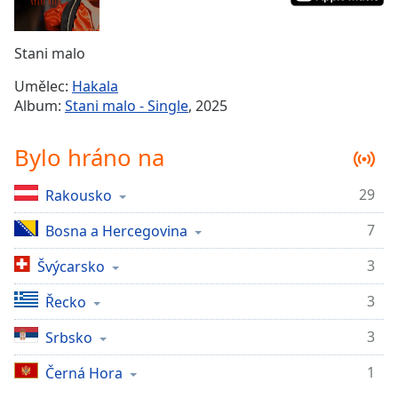
Remaining
Time
-
Stani malo
-:-
Umělec:
Hakala
1x
Album:
Stani malo - Single
, 2025
Playback
Rate
Bylo hráno na
Chapters
29
Rakousko
Chapters
7
Bosna a Hercegovina
Descriptions
descriptions
3
Švýcarsko
off
,
3
Řecko
selected
3
Srbsko
Subtitles
1
subtitles
Černá Hora
settings
,