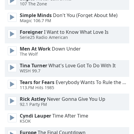
Color
107 The Zone
Simple Minds
Don't You (Forget About Me)
Opacity
Magic 106.7 FM
Foreigner
I Want to Know What Love Is
Caption
Serie25 Radio American
Area
Background
Men At Work
Down Under
The Wolf
Color
Tina Turner
What's Love Got To Do With It
WISH 99.7
Opacity
Tears for Fears
Everybody Wants To Rule the World
113.FM Hits 1985
Font
Size
Rick Astley
Never Gonna Give You Up
92.1 Party FM
Text
Cyndi Lauper
Time After Time
Edge
KSOK
Style
Europe
The Final Countdown