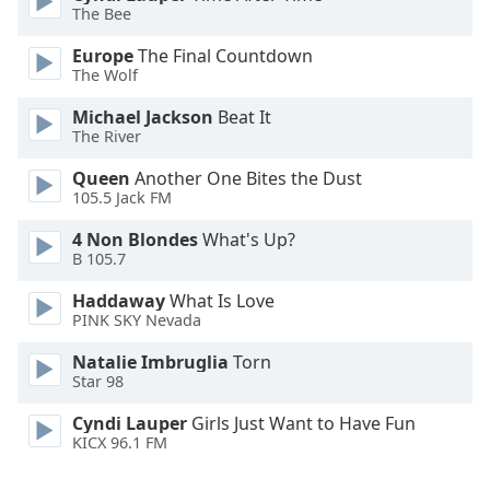
The Bee
Font
Europe
The Final Countdown
Family
The Wolf
Michael Jackson
Beat It
Reset
The River
Done
Queen
Another One Bites the Dust
Close
Modal
105.5 Jack FM
Dialog
End
4 Non Blondes
What's Up?
of
B 105.7
dialog
Haddaway
What Is Love
window.
PINK SKY Nevada
Natalie Imbruglia
Torn
Star 98
Cyndi Lauper
Girls Just Want to Have Fun
KICX 96.1 FM