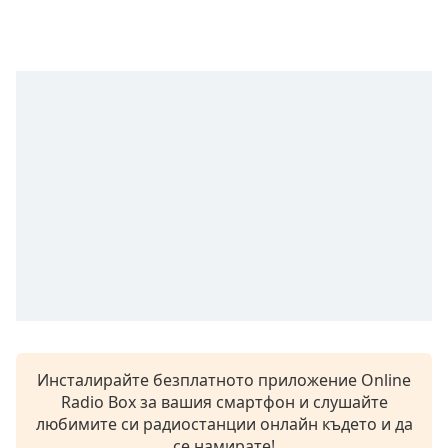
opens
subtitles
settings
dialog
subtitles
off
,
selected
Audio
Track
Picture-
in-
Picture
Fullscreen
This
is
a
Инсталирайте безплатното приложение Online
modal
Radio Box за вашия смартфон и слушайте
window.
любимите си радиостанции онлайн където и да
се намирате!