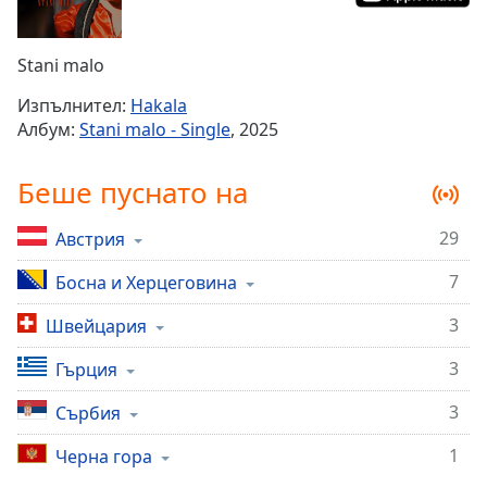
Remaining
Time
-
Stani malo
-:-
Изпълнител:
Hakala
1x
Албум:
Stani malo - Single
, 2025
Playback
Rate
Беше пуснато на
Chapters
29
Австрия
Chapters
7
Босна и Херцеговина
Descriptions
descriptions
3
Швейцария
off
,
3
Гърция
selected
3
Сърбия
Subtitles
1
subtitles
Черна гора
settings
,