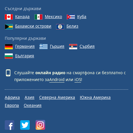
Съседни държави
Канада
Мексико
Куба
Бахамски острови
Белиз
Популярни държави
Германия
Гърция
Сърбия
България
Слушайте
онлайн радио
на смартфона си безплатно с
приложението за
Android
или
iOS
!
Африка
Азия
Северна Америка
Южна Америка
Европа
Океания