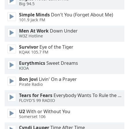
Color
Big 94.5
Simple Minds
Don't You (Forget About Me)
Opacity
101.9 Jack FM
Men At Work
Down Under
Caption
W3Z Hotline
Area
Background
Survivor
Eye of the Tiger
KQAK 105.7 FM
Color
Eurythmics
Sweet Dreams
KIOA
Opacity
Bon Jovi
Livin' On a Prayer
Pirate Radio
Font
Size
Tears for Fears
Everybody Wants To Rule the World
FLOYD'S 99 RADIO
Text
U2
With or Without You
Edge
Somerset 106
Style
Cyndi Lauper
Time After Time