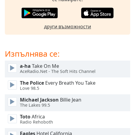
Beginning
of
dialog
window.
други възможности
Escape
will
cancel
and
Изпълнява се:
close
the
a-ha
Take On Me
window.
AceRadio.Net - The Soft Hits Channel
Text
The Police
Every Breath You Take
Color
Love 98.5
Michael Jackson
Billie Jean
Opacity
The Lakes 99.5
Toto
Africa
Text
Radio Rehoboth
Background
Eagles
Hotel California