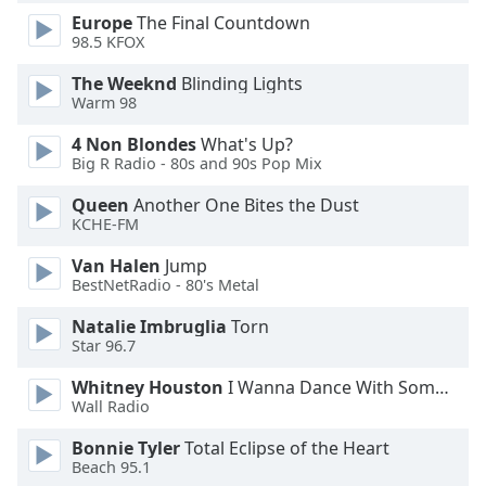
Europe
The Final Countdown
Opacity
98.5 KFOX
The Weeknd
Blinding Lights
Caption
Warm 98
Area
Background
4 Non Blondes
What's Up?
Color
Big R Radio - 80s and 90s Pop Mix
Queen
Another One Bites the Dust
Opacity
KCHE-FM
Van Halen
Jump
BestNetRadio - 80's Metal
Font
Size
Natalie Imbruglia
Torn
Star 96.7
Text
Whitney Houston
I Wanna Dance With Somebody
Edge
Wall Radio
Style
Bonnie Tyler
Total Eclipse of the Heart
Beach 95.1
Font