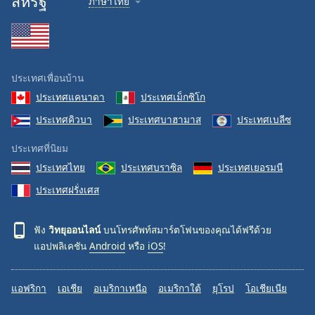
สหรัฐ
ภาษาไทย
ประเทศเพื่อนบ้าน
ประเทศแคนาดา
ประเทศเม็กซิโก
ประเทศคิวบา
ประเทศบาฮามาส
ประเทศเบลีซ
ประเทศที่นิยม
ประเทศไทย
ประเทศบราซิล
ประเทศเยอรมนี
ประเทศฝรั่งเศส
ฟัง
วิทยุออนไลน์
บนโทรศัพท์สมาร์ตโฟนของคุณได้ฟรีด้วย
แอปพลิเคชัน
Android
หรือ
iOS
!
แอฟริกา
เอเชีย
อเมริกาเหนือ
อเมริกาใต้
ยุโรป
โอเชียเนีย