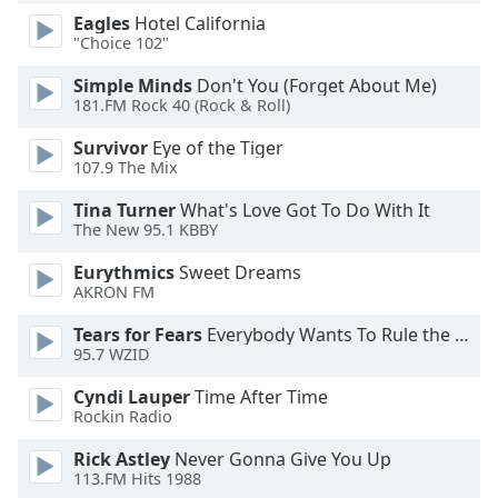
dialog
Eagles
Hotel California
window.
"Choice 102"
Escape
will
Simple Minds
Don't You (Forget About Me)
181.FM Rock 40 (Rock & Roll)
cancel
and
Survivor
Eye of the Tiger
close
107.9 The Mix
the
window.
Tina Turner
What's Love Got To Do With It
The New 95.1 KBBY
Text
Eurythmics
Sweet Dreams
Color
AKRON FM
Tears for Fears
Everybody Wants To Rule the World
Opacity
95.7 WZID
Cyndi Lauper
Time After Time
Text
Rockin Radio
Background
Rick Astley
Never Gonna Give You Up
Color
113.FM Hits 1988