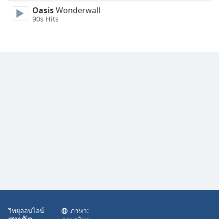
Family
Oasis
Wonderwall
90s Hits
Reset
Done
Close
Modal
Dialog
End
of
dialog
window.
วิทยุออนไลน์
ภาษา: