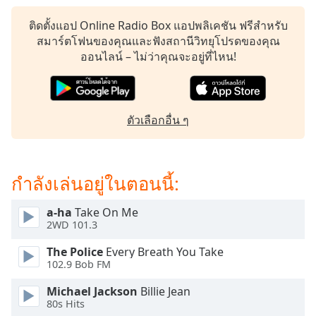
subtitles
settings
ติดตั้งแอป Online Radio Box แอปพลิเคชัน ฟรีสำหรับ
dialog
สมาร์ตโฟนของคุณและฟังสถานีวิทยุโปรดของคุณ
subtitles
ออนไลน์ – ไม่ว่าคุณจะอยู่ที่ไหน!
off
,
selected
Audio
ตัวเลือกอื่น ๆ
Track
Picture-
in-
Picture
กำลังเล่นอยู่ในตอนนี้:
Fullscreen
This
a-ha
Take On Me
is
2WD 101.3
a
modal
The Police
Every Breath You Take
window.
102.9 Bob FM
Michael Jackson
Billie Jean
Beginning
80s Hits
of