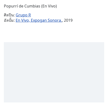
Time
-
Popurrí de Cumbias (En Vivo)
-:-
ศิลปิน:
Grupo R
1x
อัลบั้ม:
En Vivo, Expogan Sonora.
, 2019
Playback
Rate
Chapters
Chapters
Descriptions
descriptions
off
,
selected
Subtitles
subtitles
settings
,
opens