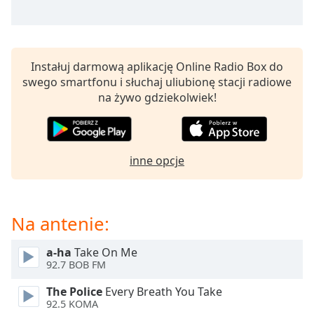
opens
subtitles
settings
dialog
Instałuj darmową aplikację Online Radio Box do
subtitles
swego smartfonu i słuchaj uliubionę stacji radiowe
off
,
na żywo gdziekolwiek!
selected
Audio
Track
inne opcje
Picture-
in-
Picture
Fullscreen
Na antenie:
This
is
a
a-ha
Take On Me
92.7 BOB FM
modal
window.
The Police
Every Breath You Take
92.5 KOMA