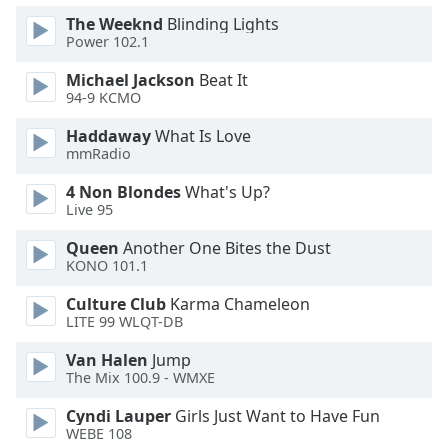
Color
The Weeknd
Blinding Lights
Power 102.1
Opacity
Michael Jackson
Beat It
94-9 KCMO
Caption
Haddaway
What Is Love
Area
mmRadio
Background
Color
4 Non Blondes
What's Up?
Live 95
Opacity
Queen
Another One Bites the Dust
KONO 101.1
Font
Culture Club
Karma Chameleon
Size
LITE 99 WLQT-DB
Van Halen
Jump
The Mix 100.9 - WMXE
Text
Edge
Cyndi Lauper
Girls Just Want to Have Fun
Style
WEBE 108