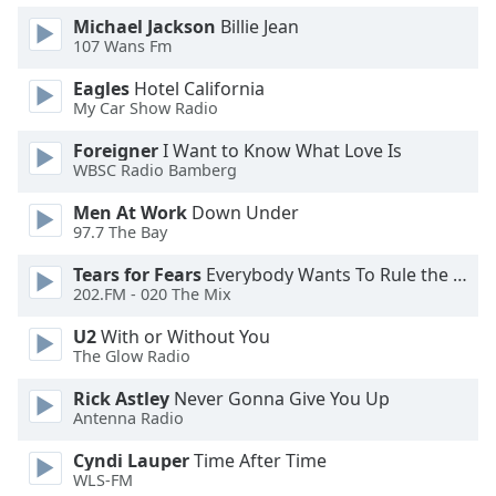
Beginning
of
Michael Jackson
Billie Jean
107 Wans Fm
dialog
window.
Eagles
Hotel California
Escape
My Car Show Radio
will
cancel
Foreigner
I Want to Know What Love Is
WBSC Radio Bamberg
and
close
Men At Work
Down Under
the
97.7 The Bay
window.
Tears for Fears
Everybody Wants To Rule the World
202.FM - 020 The Mix
Text
Color
U2
With or Without You
The Glow Radio
Opacity
Rick Astley
Never Gonna Give You Up
Antenna Radio
Text
Cyndi Lauper
Time After Time
Background
WLS-FM