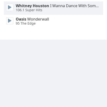
Whitney Houston
I Wanna Dance With Somebody
Font
106.1 Super Hits
Family
Oasis
Wonderwall
95 The Edge
Reset
Done
Close
Modal
Dialog
End
of
dialog
window.