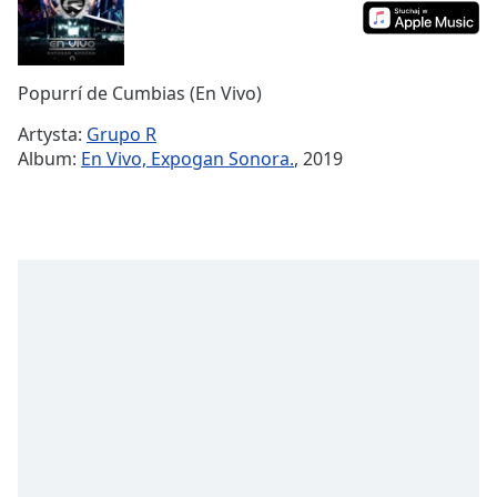
Remaining
Time
-
-:-
Popurrí de Cumbias (En Vivo)
1x
Artysta:
Grupo R
Playback
Album:
En Vivo, Expogan Sonora.
, 2019
Rate
Chapters
Chapters
Descriptions
descriptions
off
,
selected
Subtitles
subtitles
settings
,