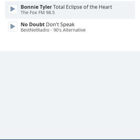
Bonnie Tyler
Total Eclipse of the Heart
Font
The Fox FM 98.5
Family
No Doubt
Don't Speak
BestNetRadio - 90's Alternative
Reset
Done
Close
Modal
Dialog
End
of
dialog
window.