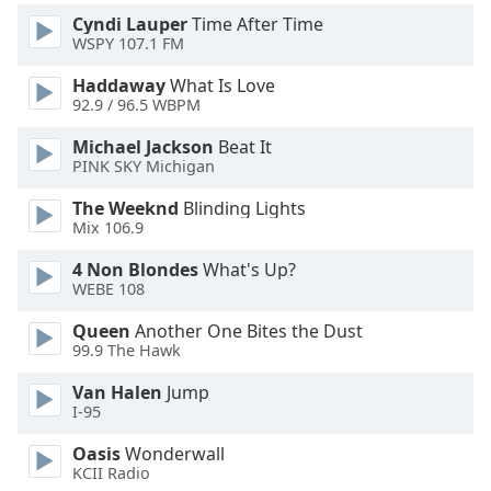
Color
Cyndi Lauper
Time After Time
WSPY 107.1 FM
Opacity
Haddaway
What Is Love
92.9 / 96.5 WBPM
Caption
Michael Jackson
Beat It
Area
PINK SKY Michigan
Background
Color
The Weeknd
Blinding Lights
Mix 106.9
Opacity
4 Non Blondes
What's Up?
WEBE 108
Font
Queen
Another One Bites the Dust
99.9 The Hawk
Size
Van Halen
Jump
I-95
Text
Edge
Oasis
Wonderwall
Style
KCII Radio