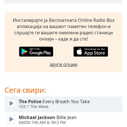
opens
subtitles
settings
Инсталирајте ја бесплатната Online Radio Box
dialog
апликација на вашиот паметен телефон и
subtitles
слушајте ги вашите омилени радио станици
off
,
онлајн – каде и да сте!
selected
Audio
Track
други опции
Picture-
in-
Picture
Fullscreen
Сега свири:
This
is
The Police
Every Breath You Take
a
103.1 The Wave
modal
window.
Michael Jackson
Billie Jean
KMZN 740 AM & 99.5 FM