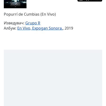
Remaining
Time
-
Popurrí de Cumbias (En Vivo)
-:-
Изведувач:
Grupo R
1x
Албум:
En Vivo, Expogan Sonora.
, 2019
Playback
Rate
Chapters
Chapters
Descriptions
descriptions
off
,
selected
Subtitles
subtitles
settings
,