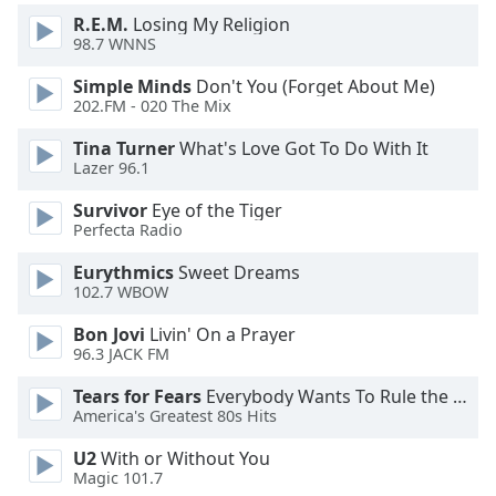
Beginning
R.E.M.
Losing My Religion
of
98.7 WNNS
dialog
window.
Simple Minds
Don't You (Forget About Me)
Escape
202.FM - 020 The Mix
will
cancel
Tina Turner
What's Love Got To Do With It
Lazer 96.1
and
close
Survivor
Eye of the Tiger
the
Perfecta Radio
window.
Eurythmics
Sweet Dreams
102.7 WBOW
Text
Color
Bon Jovi
Livin' On a Prayer
96.3 JACK FM
Opacity
Tears for Fears
Everybody Wants To Rule the World
America's Greatest 80s Hits
Text
U2
With or Without You
Background
Magic 101.7