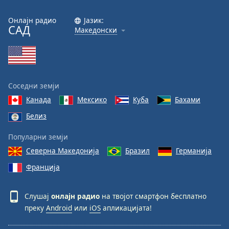
Онлајн радио
Јазик:
САД
Македонски
Соседни земји
Канада
Мексико
Куба
Бахами
Белиз
Популарни земји
Северна Македонија
Бразил
Германија
Франција
Слушај
онлајн радио
на твојот смартфон бесплатно
преку
Android
или
iOS
апликацијата!