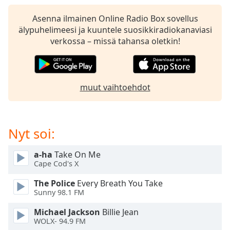
subtitles
settings
Asenna ilmainen Online Radio Box sovellus
dialog
älypuhelimeesi ja kuuntele suosikkiradiokanaviasi
subtitles
verkossa – missä tahansa oletkin!
off
,
selected
Audio
muut vaihtoehdot
Track
Picture-
in-
Picture
Nyt soi:
Fullscreen
This
a-ha
Take On Me
is
Cape Cod's X
a
modal
The Police
Every Breath You Take
window.
Sunny 98.1 FM
Michael Jackson
Billie Jean
Beginning
WOLX- 94.9 FM
of