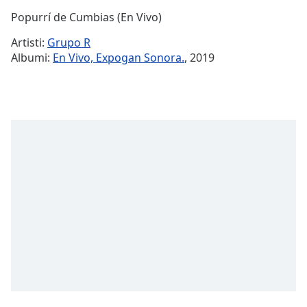
Time
-
Popurrí de Cumbias (En Vivo)
-:-
Artisti:
Grupo R
1x
Albumi:
En Vivo, Expogan Sonora.
, 2019
Playback
Rate
Chapters
Chapters
Descriptions
descriptions
off
,
selected
Subtitles
subtitles
settings
,
opens