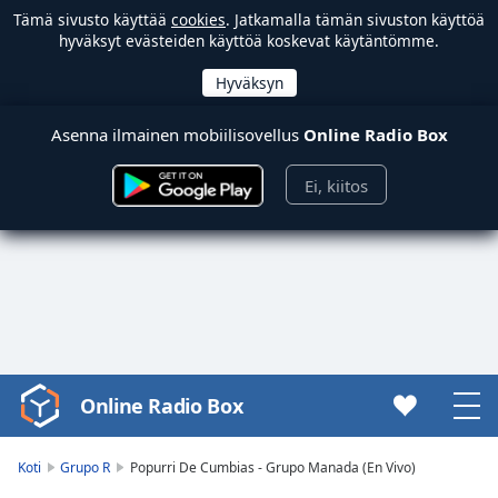
Tämä sivusto käyttää
cookies
. Jatkamalla tämän sivuston käyttöä
hyväksyt evästeiden käyttöä koskevat käytäntömme.
Asenna ilmainen mobiilisovellus
Online Radio Box
Ei, kiitos
Online Radio Box
Video
Player
is
Koti
Grupo R
Popurri De Cumbias - Grupo Manada (En Vivo)
loading.