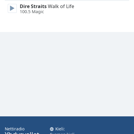
Family
Dire Straits
Walk of Life
100.5 Magic
Reset
Done
Close
Modal
Dialog
End
of
dialog
window.
Nettiradio
Kieli: