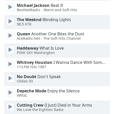
Michael Jackson
Beat It
Opacity
BestNetRadio - Warm and Soft Hits
The Weeknd
Blinding Lights
Caption
98.5 KTK
Area
Background
Queen
Another One Bites the Dust
Color
AceRadio.Net - The Soft Hits Channel
Haddaway
What Is Love
Opacity
PINK SKY Washington
Whitney Houston
I Wanna Dance With Somebody
113.FM Hits 1987
Font
Size
No Doubt
Don't Speak
Oldies 93
Text
Depeche Mode
Enjoy the Silence
Edge
WRGC
Style
Cutting Crew
(I Just) Died in Your Arms
We Love the Eighties Radio
Font