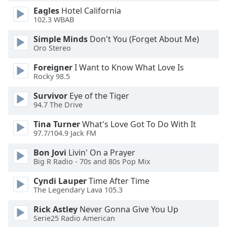
dialog
Eagles
Hotel California
window.
102.3 WBAB
Escape
will
Simple Minds
Don't You (Forget About Me)
Oro Stereo
cancel
and
Foreigner
I Want to Know What Love Is
close
Rocky 98.5
the
window.
Survivor
Eye of the Tiger
94.7 The Drive
Text
Tina Turner
What's Love Got To Do With It
Color
97.7/104.9 Jack FM
Bon Jovi
Livin' On a Prayer
Opacity
Big R Radio - 70s and 80s Pop Mix
Cyndi Lauper
Time After Time
Text
The Legendary Lava 105.3
Background
Rick Astley
Never Gonna Give You Up
Color
Serie25 Radio American