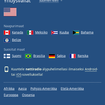
Yhdysvallat
Suomen kieli
Naapurimaat
Kanada
Meksiko
Kuuba
Bahama
Belize
Suositut maat
Suomi
Brasilia
Saksa
Ranska
Kuuntele
nettiradio
älypuhelimellasi ilmaiseksi
Android
-
tai
iOS
-sovelluksella!
Afrikka
Aasia
Pohjois-Amerikka
Etelä-Amerikka
Eurooppa
Oseania