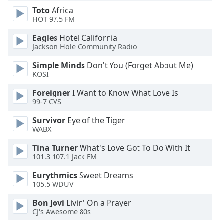
dialog
Toto
Africa
window.
HOT 97.5 FM
Escape
will
Eagles
Hotel California
Jackson Hole Community Radio
cancel
and
Simple Minds
Don't You (Forget About Me)
close
KOSI
the
window.
Foreigner
I Want to Know What Love Is
99-7 CVS
Text
Survivor
Eye of the Tiger
Color
WABX
Tina Turner
What's Love Got To Do With It
Opacity
101.3 107.1 Jack FM
Eurythmics
Sweet Dreams
Text
105.5 WDUV
Background
Bon Jovi
Livin' On a Prayer
Color
CJ's Awesome 80s