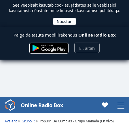
See veebisait kasutab
cookies
. Jätkates selle veebisaidi
kasutamist, nõustute meie küpsiste kasutamise poliitikaga.
Paigalda tasuta mobiilirakendus
Online Radio Box
Ei, aitäh
Online Radio Box
Video
Player
is
Avaleht
Grupo R
Popurri De Cumbias - Grupo Manada (En Vivo)
loading.