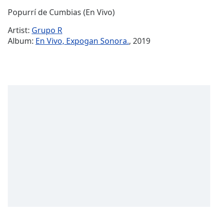
Time
-
Popurrí de Cumbias (En Vivo)
-:-
Artist:
Grupo R
1x
Album:
En Vivo, Expogan Sonora.
, 2019
Playback
Rate
Chapters
Chapters
Descriptions
descriptions
off
,
selected
Subtitles
subtitles
settings
,
opens