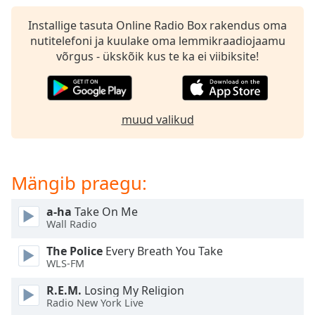
subtitles
settings
Installige tasuta Online Radio Box rakendus oma
dialog
nutitelefoni ja kuulake oma lemmikraadiojaamu
subtitles
võrgus - ükskõik kus te ka ei viibiksite!
off
,
selected
Audio
muud valikud
Track
Picture-
in-
Picture
Mängib praegu:
Fullscreen
This
a-ha
Take On Me
is
Wall Radio
a
modal
The Police
Every Breath You Take
window.
WLS-FM
R.E.M.
Losing My Religion
Beginning
Radio New York Live
of