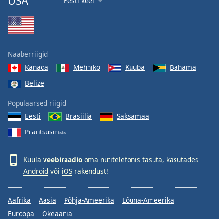
USA
Eesti keel
Naaberriigid
Kanada
Mehhiko
Kuuba
Bahama
Belize
Populaarsed riigid
Eesti
Brasiilia
Saksamaa
Prantsusmaa
Kuula
veebiraadio
oma nutitelefonis tasuta, kasutades
Android
või
iOS
rakendust!
Aafrika
Aasia
Põhja-Ameerika
Lõuna-Ameerika
Euroopa
Okeaania