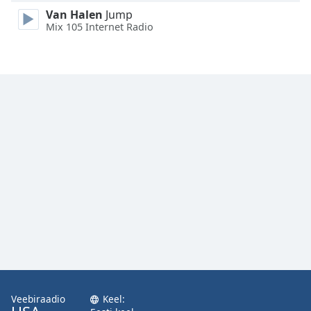
Family
Van Halen
Jump
Mix 105 Internet Radio
Reset
Done
Close
Modal
Dialog
End
of
dialog
window.
Veebiraadio
Keel: