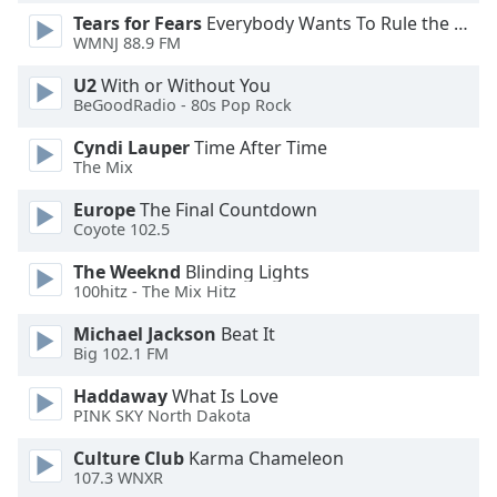
Tears for Fears
Everybody Wants To Rule the World
Opacity
WMNJ 88.9 FM
U2
With or Without You
Caption
BeGoodRadio - 80s Pop Rock
Area
Background
Cyndi Lauper
Time After Time
Color
The Mix
Europe
The Final Countdown
Opacity
Coyote 102.5
The Weeknd
Blinding Lights
100hitz - The Mix Hitz
Font
Size
Michael Jackson
Beat It
Big 102.1 FM
Text
Haddaway
What Is Love
Edge
PINK SKY North Dakota
Style
Culture Club
Karma Chameleon
107.3 WNXR
Font