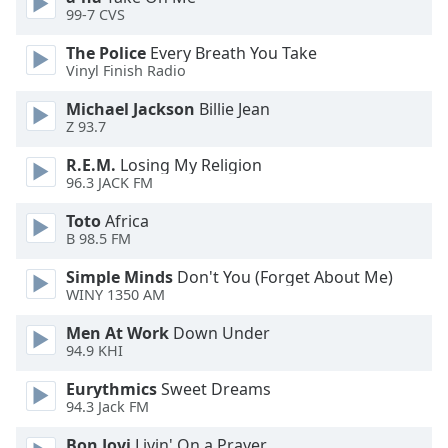
Beginning
99-7 CVS
of
dialog
The Police
Every Breath You Take
window.
Vinyl Finish Radio
Escape
Michael Jackson
Billie Jean
will
Z 93.7
cancel
and
R.E.M.
Losing My Religion
close
96.3 JACK FM
the
Toto
Africa
window.
B 98.5 FM
Text
Simple Minds
Don't You (Forget About Me)
Color
WINY 1350 AM
Men At Work
Down Under
Opacity
94.9 KHI
Eurythmics
Sweet Dreams
Text
94.3 Jack FM
Background
Bon Jovi
Livin' On a Prayer