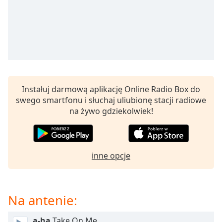
opens
subtitles
settings
dialog
subtitles
off
,
selected
Instałuj darmową aplikację Online Radio Box do
Audio
swego smartfonu i słuchaj uliubionę stacji radiowe
Track
na żywo gdziekolwiek!
Picture-
in-
Picture
Fullscreen
inne opcje
This
is
a
modal
Na antenie:
window.
a-ha
Take On Me