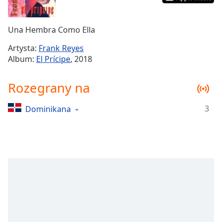
Remaining
Time
-
Una Hembra Como Ella
-:-
Artysta:
Frank Reyes
1x
Album:
El Prícipe
, 2018
Playback
Rate
Rozegrany na
Chapters
3
Dominikana
Chapters
Descriptions
descriptions
off
,
selected
Subtitles
subtitles
settings
,