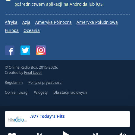
pośrednictwem aplikacji na
Androida
lub
iOS
!
Afryka
Azja
Ameryka Północna
Ameryka Południowa
Europa
Oceania
© Online Radio Box, 2015-2026.
Created by
Final Level
Regulamin
Polityka prywatności
Opinie i uwagi
Widgety
Dla stacji radiowych
.977 Today's Hits