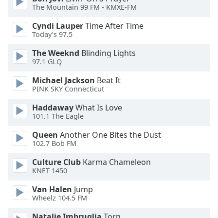
Color
The Mountain 99 FM - KMXE-FM
Cyndi Lauper
Time After Time
Opacity
Today’s 97.5
The Weeknd
Blinding Lights
Caption
97.1 GLQ
Area
Background
Michael Jackson
Beat It
Color
PINK SKY Connecticut
Haddaway
What Is Love
101.1 The Eagle
Opacity
Queen
Another One Bites the Dust
102.7 Bob FM
Font
Size
Culture Club
Karma Chameleon
KNET 1450
Text
Van Halen
Jump
Edge
Wheelz 104.5 FM
Style
Natalie Imbruglia
Torn