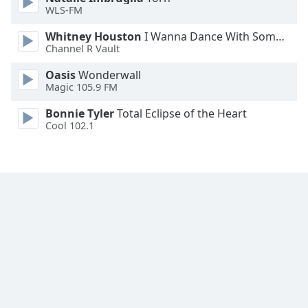
WLS-FM
Font
Whitney Houston
I Wanna Dance With Somebody
Family
Channel R Vault
Oasis
Wonderwall
Reset
Magic 105.9 FM
Done
Close
Bonnie Tyler
Total Eclipse of the Heart
Modal
Cool 102.1
Dialog
End
of
dialog
window.