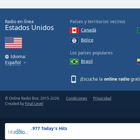
the
window.
Radio en línea
Países y territorios vecinos
Estados Unidos
Text
Canadá
Color
Belice
Opacity
Los países populares
Idioma:
Brasil
Español
Text
Background
¡Escucha la
online radio
grat
Color
© Online Radio Box, 2015-2026.
Condiciones
Privacidad
Opacity
Created by
Final Level
Caption
Area
.977 Today's Hits
Background