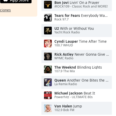
Bon Jovi
Livin' On a Prayer
iROCK109 - Classic Rock and MORE!
pciones
Tears for Fears
Everybody Wants To Rule the World
Rock 97.7
U2
With or Without You
Yacht Rock Radio
Cyndi Lauper
Time After Time
100.7 WHUD
Rick Astley
Never Gonna Give You Up
WYMC Radio
The Weeknd
Blinding Lights
107.9 The Mix
Queen
Another One Bites the Dust
La Remix Radio
Michael Jackson
Beat It
Powerhitz - ULTIMATE 80s
Van Halen
Jump
102.9 Bob FM