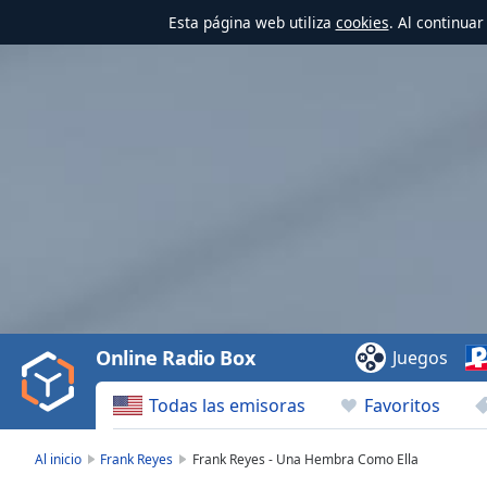
Esta página web utiliza
cookies
. Al continua
Video
Player
is
loading.
Play
Video
Online Radio Box
Juegos
Play
Skip
Todas las emisoras
Favoritos
Backward
Skip
Forward
Al inicio
Frank Reyes
Frank Reyes - Una Hembra Como Ella
Mute