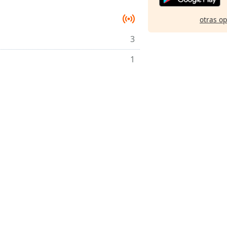
otras o
3
1