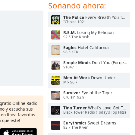
Sonando ahora:
The Police
Every Breath You Take
"Choice 102"
R.E.M.
Losing My Religion
92.5 The Krush
Eagles
Hotel California
98.5 KTK
Simple Minds
Don't You (Forget About Me)
V1047
Men At Work
Down Under
Mix 96.7
Survivor
Eye of the Tiger
Cruisin’ 92.9
 gratis Online Radio
Tina Turner
What's Love Got To Do With It
ono y escucha sus
Black Tower Radio (Today's Top Hits)
 en línea favoritas
 que esté!
Eurythmics
Sweet Dreams
93.7 The River