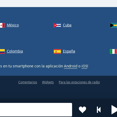
México
Cuba
Colombia
España
is en tu smartphone con la aplicación
Android
o
iOS
!
Comentarios
Widgets
Para las estaciones de radio