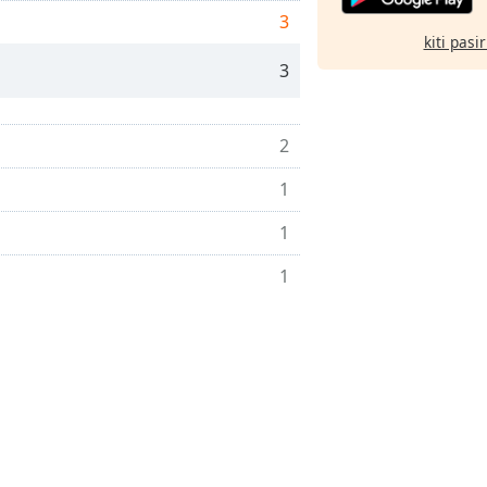
3
kiti pasi
3
2
1
1
1