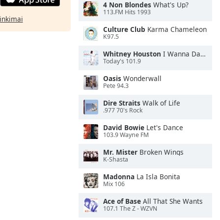
4 Non Blondes
What's Up?
113.FM Hits 1993
rinkimai
Culture Club
Karma Chameleon
K97.5
Whitney Houston
I Wanna Dance With Somebody
Today's 101.9
Oasis
Wonderwall
Pete 94.3
Dire Straits
Walk of Life
.977 70's Rock
David Bowie
Let's Dance
103.9 Wayne FM
Mr. Mister
Broken Wings
K-Shasta
Madonna
La Isla Bonita
Mix 106
Ace of Base
All That She Wants
107.1 The Z - WZVN