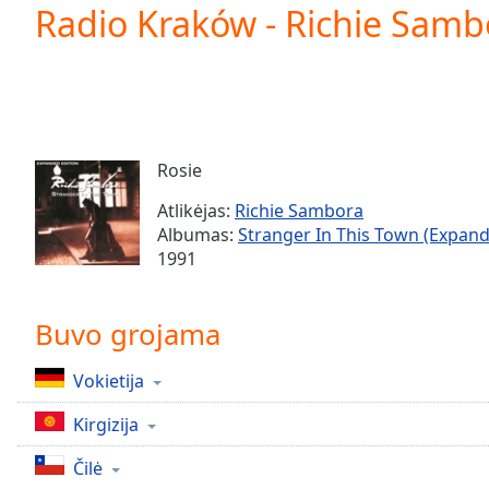
Current
Radio Kraków - Richie Sambo
Time
0:00
/
Duration
-:-
Loaded
:
0.00%
0:00
Rosie
Stream
Type
LIVE
Atlikėjas:
Richie Sambora
Seek to
Albumas:
Stranger In This Town (Expand
live,
1991
currently
behind
live
LIVE
Remaining
Buvo grojama
Time
-
-:-
Vokietija
1x
Kirgizija
Playback
Rate
Čilė