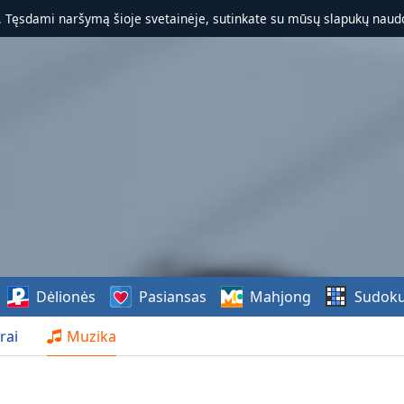
. Tęsdami naršymą šioje svetainėje, sutinkate su mūsų slapukų naudo
Dėlionės
Pasiansas
Mahjong
Sudok
rai
Muzika