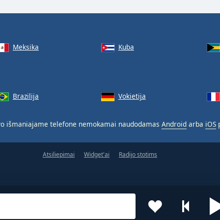
Meksika
Kuba
Brazilija
Vokietija
o išmaniajame telefone nemokamai naudodamas
Android
arba
iOS
p
Atsiliepimai
Widget'ai
Radijo stotims