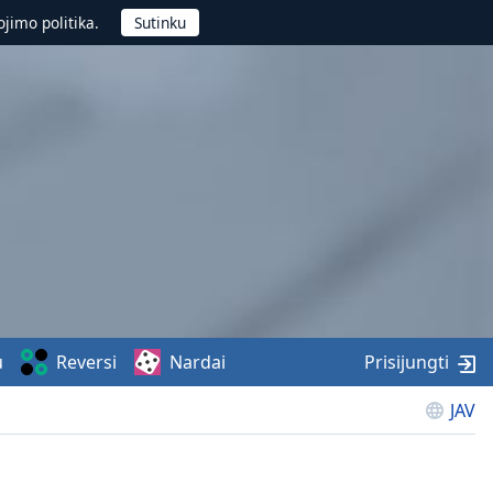
jimo politika.
u
Reversi
Nardai
Prisijungti
JAV