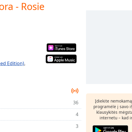
ra - Rosie
ed Edition)
,
Įdiekite nemokamą
36
programėlė į savo i
klausykitės mėgst
4
internetu – kad 
3