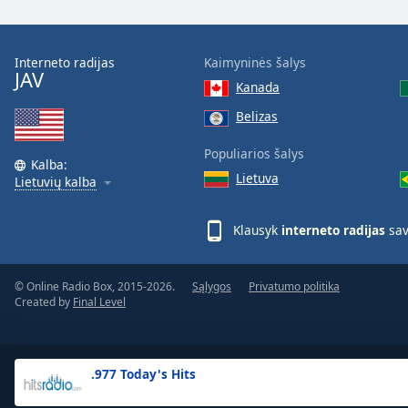
the
window.
Interneto radijas
Kaimyninės šalys
JAV
Text
Kanada
Color
Belizas
Opacity
Populiarios šalys
Kalba:
Lietuva
Lietuvių kalba
Text
Background
Klausyk
interneto radijas
sav
Color
© Online Radio Box, 2015-2026.
Sąlygos
Privatumo politika
Opacity
Created by
Final Level
Caption
Area
.977 Today's Hits
Background