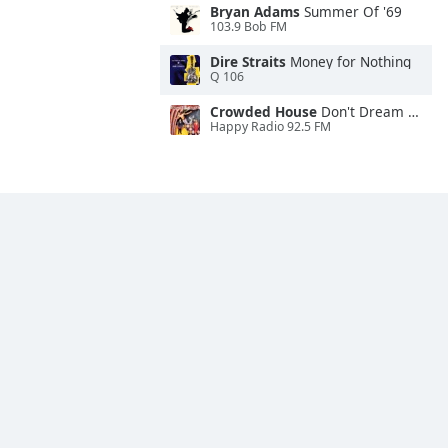
Bryan Adams
Summer Of '69
103.9 Bob FM
Dire Straits
Money for Nothing
Q 106
Crowded House
Don't Dream It's Over
Happy Radio 92.5 FM