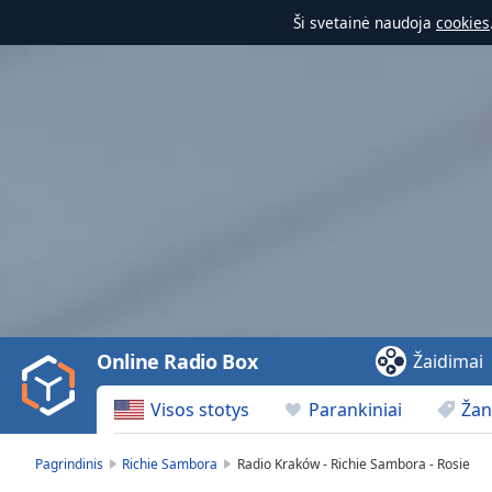
Ši svetainė naudoja
cookies
Video
Player
is
loading.
Play
Video
Online Radio Box
Žaidimai
Play
Skip
Visos stotys
Parankiniai
Žan
Backward
Skip
Forward
Pagrindinis
Richie Sambora
Radio Kraków - Richie Sambora - Rosie
Mute