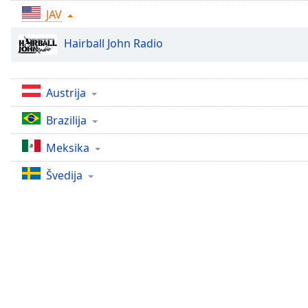
Chapters
JAV
Chapters
Hairball John Radio
Descriptions
descriptions
Austrija
off
,
selected
Brazilija
Subtitles
Meksika
subtitles
Švedija
settings
,
opens
subtitles
settings
dialog
subtitles
off
,
selected