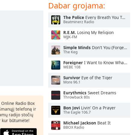
Dabar grojama:
The Police
Every Breath You Take
Beatminerz Radio
R.E.M.
Losing My Religion
WJJK-FM
Simple Minds
Don't You (Forget About Me)
The Keg
Foreigner
I Want to Know What Love Is
WEBE 108
Survivor
Eye of the Tiger
More 96.1
Eurythmics
Sweet Dreams
Throwback 80s
 Online Radio Box
Bon Jovi
Livin' On a Prayer
šmanųjį telefoną ir
The Eagle 106.7
amų radijo stočių
ir kur būtumėte!
Michael Jackson
Beat It
BBOX Radio