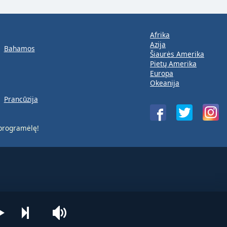
Afrika
Azija
Bahamos
Šiaurės Amerika
Pietų Amerika
Europa
Okeanija
Prancūzija
rogramėlę!