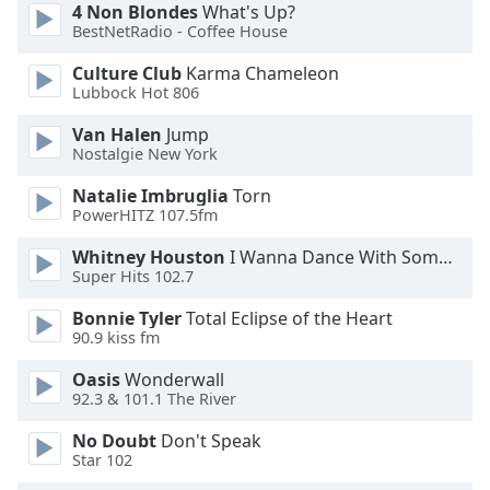
4 Non Blondes
What's Up?
Opacity
BestNetRadio - Coffee House
Culture Club
Karma Chameleon
Caption
Lubbock Hot 806
Area
Van Halen
Jump
Background
Nostalgie New York
Color
Natalie Imbruglia
Torn
PowerHITZ 107.5fm
Opacity
Whitney Houston
I Wanna Dance With Somebody
Super Hits 102.7
Font
Size
Bonnie Tyler
Total Eclipse of the Heart
90.9 kiss fm
Text
Oasis
Wonderwall
92.3 & 101.1 The River
Edge
Style
No Doubt
Don't Speak
Star 102
Font