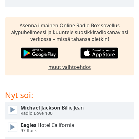
subtitles
settings
dialog
subtitles
Asenna ilmainen Online Radio Box sovellus
off
,
älypuhelimeesi ja kuuntele suosikkiradiokanaviasi
selected
verkossa – missä tahansa oletkin!
Audio
Track
Picture-
muut vaihtoehdot
in-
Picture
Fullscreen
This
Nyt soi:
is
a
modal
Michael Jackson
Billie Jean
Radio Love 100
window.
Eagles
Hotel California
Beginning
97 Rock
of