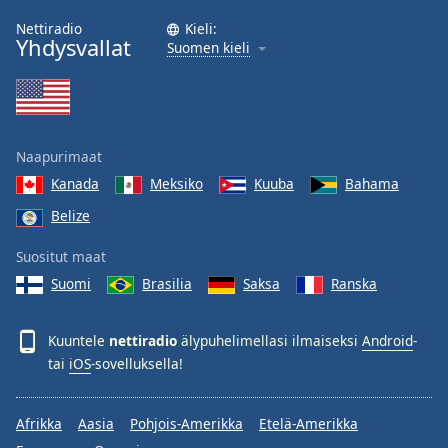
Nettiradio
Kieli:
Yhdysvallat
Suomen kieli
Naapurimaat
Kanada
Meksiko
Kuuba
Bahama
Belize
Suositut maat
Suomi
Brasilia
Saksa
Ranska
Kuuntele
nettiradio
älypuhelimellasi ilmaiseksi
Android
-
tai
iOS
-sovelluksella!
Afrikka
Aasia
Pohjois-Amerikka
Etelä-Amerikka