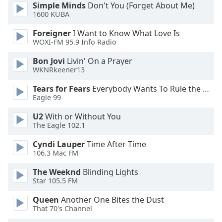
dialog
Simple Minds
Don't You (Forget About Me)
1600 KUBA
window.
Escape
Foreigner
I Want to Know What Love Is
will
WOXI-FM 95.9 Info Radio
cancel
and
Bon Jovi
Livin' On a Prayer
WKNRkeener13
close
the
Tears for Fears
Everybody Wants To Rule the World
window.
Eagle 99
Text
U2
With or Without You
The Eagle 102.1
Color
Cyndi Lauper
Time After Time
106.3 Mac FM
Opacity
The Weeknd
Blinding Lights
Star 105.5 FM
Text
Background
Queen
Another One Bites the Dust
Color
That 70's Channel