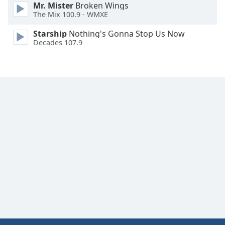
Mr. Mister
Broken Wings
Family
The Mix 100.9 - WMXE
Starship
Nothing's Gonna Stop Us Now
Reset
Decades 107.9
Done
Close
Modal
Dialog
End
of
dialog
window.