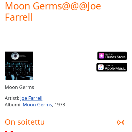
Moon Germs@@@Joe
Play
Video
Farrell
Play
Skip
Backward
Skip
Forward
Mute
Current
Time
0:00
/
Duration
-:-
Loaded
:
0.00%
Moon Germs
Stream
Type
LIVE
Artisti:
Joe Farrell
Seek to
Albumi:
Moon Germs
, 1973
live,
currently
behind
On soitettu
live
LIVE
Remaining