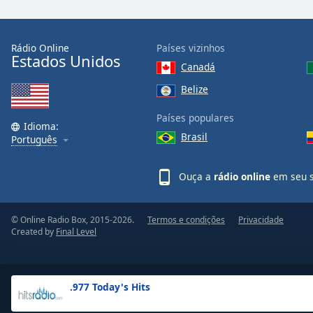
the
window.
Rádio Online
Países vizinhos
Estados Unidos
Text
Canadá
Color
Belize
Opacity
Países populares
Idioma:
Brasil
Português
Text
Background
Ouça a
rádio online
em seu s
Color
© Online Radio Box, 2015-2026.
Termos e condições
Privacidade
Opacity
Created by
Final Level
Caption
Area
.977 Today's Hits
Background