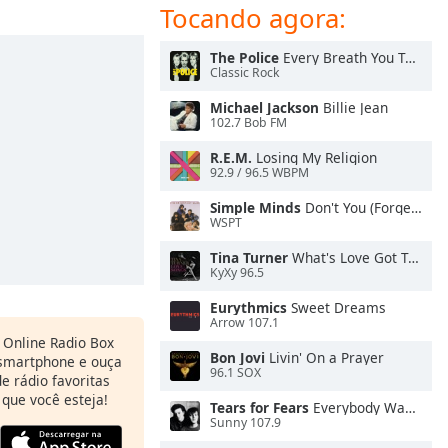
Tocando agora:
The Police
Every Breath You Take
Classic Rock
Michael Jackson
Billie Jean
102.7 Bob FM
R.E.M.
Losing My Religion
92.9 / 96.5 WBPM
Simple Minds
Don't You (Forget About Me)
WSPT
Tina Turner
What's Love Got To Do With It
KyXy 96.5
Eurythmics
Sweet Dreams
Arrow 107.1
o Online Radio Box
Bon Jovi
Livin' On a Prayer
 smartphone e ouça
96.1 SOX
e rádio favoritas
 que você esteja!
Tears for Fears
Everybody Wants To Rule the World
Sunny 107.9