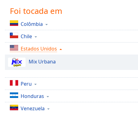
Chapters
Foi tocada em
Chapters
Colômbia
Descriptions
Chile
descriptions
off
,
Estados Unidos
selected
Mix Urbana
Subtitles
subtitles
settings
,
Peru
opens
subtitles
Honduras
settings
dialog
Venezuela
subtitles
off
,
selected