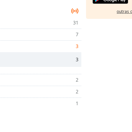
outras 
31
7
3
3
2
2
1