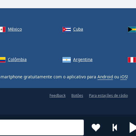
México
Cuba
Colômbia
Argentina
martphone gratuitamente com o aplicativo para
Android
ou
iOS
!
Feedback
Botões
Para estações de rádio