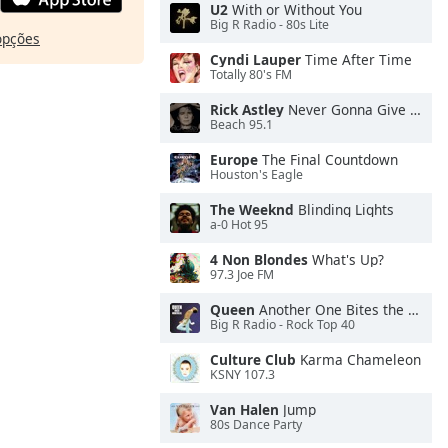
U2
With or Without You
Big R Radio - 80s Lite
opções
Cyndi Lauper
Time After Time
Totally 80's FM
Rick Astley
Never Gonna Give You Up
Beach 95.1
Europe
The Final Countdown
Houston's Eagle
The Weeknd
Blinding Lights
a-0 Hot 95
4 Non Blondes
What's Up?
97.3 Joe FM
Queen
Another One Bites the Dust
Big R Radio - Rock Top 40
Culture Club
Karma Chameleon
KSNY 107.3
Van Halen
Jump
80s Dance Party