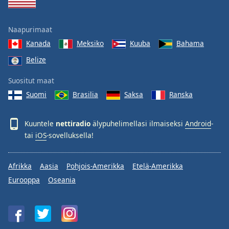
Naapurimaat
Kanada
Meksiko
Kuuba
Bahama
Belize
Suositut maat
Suomi
Brasilia
Saksa
Ranska
Kuuntele
nettiradio
älypuhelimellasi ilmaiseksi
Android
-
tai
iOS
-sovelluksella!
Afrikka
Aasia
Pohjois-Amerikka
Etelä-Amerikka
Eurooppa
Oseania