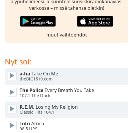
älypuhelimeesi ja kuuntele suosikkiradiokanaviasi
dialog
verkossa – missä tahansa oletkin!
window.
Escape
will
cancel
muut vaihtoehdot
and
close
the
window.
Nyt soi:
Text
a-ha
Take On Me
Color
theBIG1510.com
The Police
Every Breath You Take
Opacity
107.1 The Duck
R.E.M.
Losing My Religion
Text
Classic Hits 104.1
Background
Color
Toto
Africa
98.5 UPS