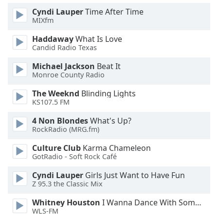
Family
Cyndi Lauper
Time After Time
MIXfm
Haddaway
What Is Love
Reset
Candid Radio Texas
Done
Close
Michael Jackson
Beat It
Modal
Monroe County Radio
Dialog
End
The Weeknd
Blinding Lights
of
KS107.5 FM
dialog
window.
4 Non Blondes
What's Up?
RockRadio (MRG.fm)
Culture Club
Karma Chameleon
GotRadio - Soft Rock Café
Cyndi Lauper
Girls Just Want to Have Fun
Z 95.3 the Classic Mix
Whitney Houston
I Wanna Dance With Somebody
WLS-FM