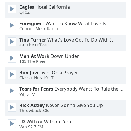
Eagles
Hotel California
Opacity
Q102
Foreigner
I Want to Know What Love Is
Caption
Connor Merk Radio
Area
Background
Tina Turner
What's Love Got To Do With It
Color
a-0 The Office
Men At Work
Down Under
Opacity
105 The River
Bon Jovi
Livin' On a Prayer
Font
Classic Hits 101.7
Size
Tears for Fears
Everybody Wants To Rule the World
WJJK-FM
Text
Rick Astley
Never Gonna Give You Up
Edge
Throwback 80s
Style
U2
With or Without You
Van 92.7 FM
Font