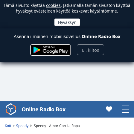
Tämä sivusto käyttää
cookies
. Jatkamalla tämän sivuston käyttöä
hyväksyt evästeiden käyttöä koskevat käytäntömme.
Asenna ilmainen mobiilisovellus
Online Radio Box
Ei, kiitos
Online Radio Box
Video
Player
is
Koti
Speedy
Speedy - Amor Con La Ropa
loading.