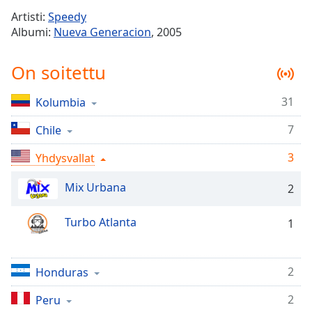
Time
-
Artisti:
Speedy
-:-
Albumi:
Nueva Generacion
, 2005
1x
On soitettu
Playback
Rate
31
Kolumbia
Chapters
7
Chapters
Chile
3
Yhdysvallat
Descriptions
descriptions
Mix Urbana
2
off
,
selected
Turbo Atlanta
1
Subtitles
subtitles
2
Honduras
settings
,
opens
2
Peru