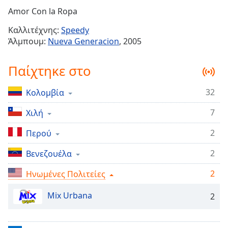
Remaining
Amor Con la Ropa
Time
-
Καλλιτέχνης:
Speedy
-:-
Άλμπουμ:
Nueva Generacion
, 2005
1x
Παίχτηκε στο
Playback
Rate
32
Κολομβία
Chapters
7
Chapters
Χιλή
2
Περού
Descriptions
descriptions
2
Βενεζουέλα
off
,
2
Ηνωμένες Πολιτείες
selected
Mix Urbana
Subtitles
2
subtitles
settings
,