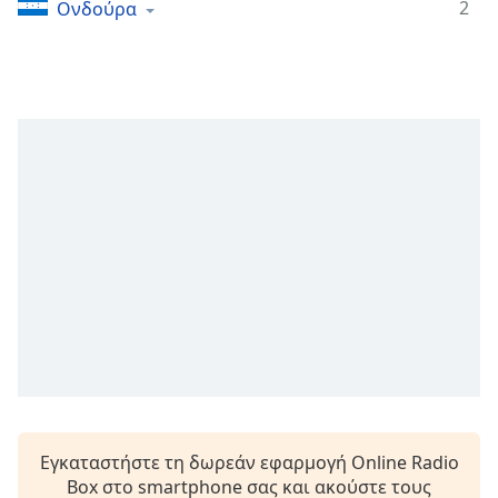
2
Ονδούρα
opens
subtitles
settings
dialog
subtitles
off
,
selected
Audio
Track
Picture-
in-
Picture
Fullscreen
This
is
a
modal
window.
Εγκαταστήστε τη δωρεάν εφαρμογή Online Radio
Box στο smartphone σας και ακούστε τους