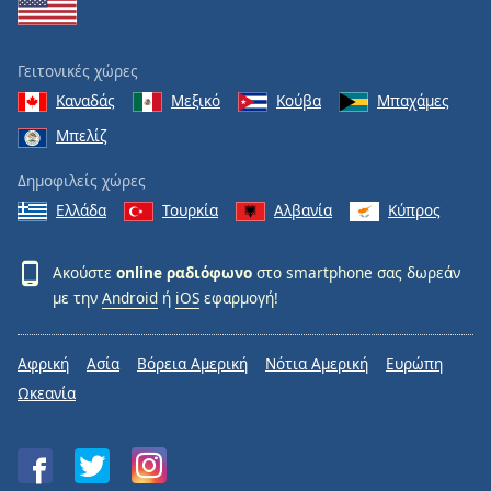
Γειτονικές χώρες
Καναδάς
Μεξικό
Κούβα
Μπαχάμες
Μπελίζ
Δημοφιλείς χώρες
Ελλάδα
Τουρκία
Αλβανία
Κύπρος
Ακούστε
online ραδιόφωνο
στο smartphone σας δωρεάν
με την
Android
ή
iOS
εφαρμογή!
Αφρική
Ασία
Βόρεια Αμερική
Νότια Αμερική
Ευρώπη
Ωκεανία