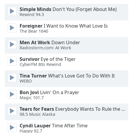
Color
Simple Minds
Don't You (Forget About Me)
Rewind 94.3
Opacity
Foreigner
I Want to Know What Love Is
The Bear 1640
Caption
Area
Men At Work
Down Under
Background
Radiostorm.com: At Work
Color
Survivor
Eye of the Tiger
CyberFM 80s Rewind
Opacity
Tina Turner
What's Love Got To Do With It
WEBO
Font
Bon Jovi
Livin' On a Prayer
Size
Magic 101.7
Tears for Fears
Everybody Wants To Rule the World
Text
98.5 Music Alaska
Edge
Cyndi Lauper
Time After Time
Style
Happy 92.7