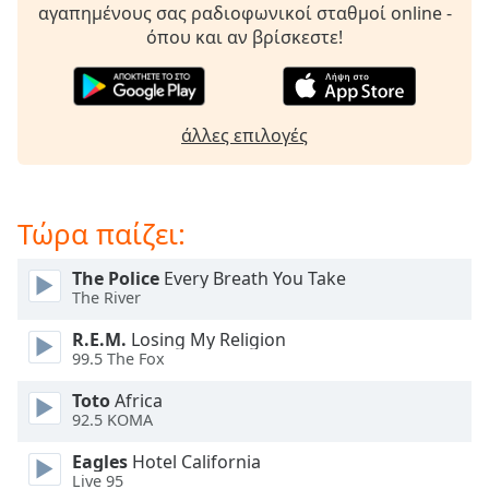
Beginning
αγαπημένους σας ραδιοφωνικοί σταθμοί online -
of
όπου και αν βρίσκεστε!
dialog
window.
Escape
will
άλλες επιλογές
cancel
and
close
the
Τώρα παίζει:
window.
The Police
Every Breath You Take
Text
The River
Color
R.E.M.
Losing My Religion
99.5 The Fox
Opacity
Toto
Africa
92.5 KOMA
Text
Eagles
Hotel California
Background
Live 95