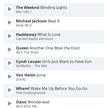
The Weeknd
Blinding Lights
Font
Mix 105.1
Family
Michael Jackson
Beat It
Alive 96.9
Reset
Done
Haddaway
What Is Love
Candid Radio Vermont
Close
Modal
Dialog
Queen
Another One Bites the Dust
End
98.5 The River
of
Cyndi Lauper
Girls Just Want to Have Fun
dialog
GotRadio - The Mix
window.
Van Halen
Jump
Zoo92
Wham!
Wake Me Up Before You Go-Go
The Underground
Oasis
Wonderwall
96.9 KISS FM