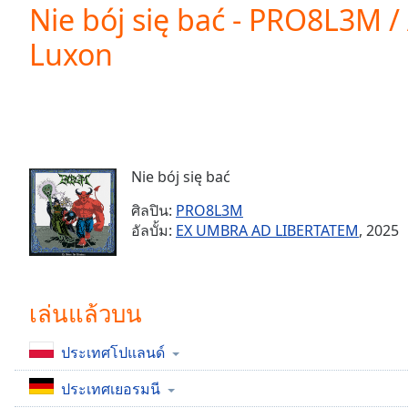
Current
Nie bój się bać - PRO8L3M / 
Time
0:00
Luxon
/
Duration
-:-
Loaded
:
0.00%
0:00
Stream
Type
LIVE
Nie bój się bać
Seek to
live,
ศิลปิน:
PRO8L3M
currently
อัลบั้ม:
EX UMBRA AD LIBERTATEM
, 2025
behind
live
LIVE
Remaining
Time
-
-:-
เล่นแล้วบน
1x
ประเทศโปแลนด์
Playback
Rate
ประเทศเยอรมนี