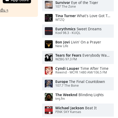
Survivor
Eye of the Tiger
107 The Zone
อื่น ๆ
Tina Turner
What's Love Got To Do With It
WTZQ
Eurythmics
Sweet Dreams
Kool 98.3 - KUQL
Bon Jovi
Livin' On a Prayer
New Life
Tears for Fears
Everybody Wants To Rule the World
WZBG 97.3 FM
Cyndi Lauper
Time After Time
Rewind - WCFR 1480 AM/106.5 FM
Europe
The Final Countdown
107.7 The Bone
The Weeknd
Blinding Lights
tmj.fm
Michael Jackson
Beat It
PINK SKY Kansas