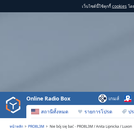
เว็บไซต์นี้ใช้คุกกี้
cookies
โดย
Video
Player
is
loading.
Play
Video
Online Radio Box
เกมส์
Play
Skip
สถานีทั้งหมด
รายการโปรด
ปร
Backward
Skip
Forward
หน้าหลัก
PRO8L3M
Nie bój się bać - PRO8L3M / Anita Lipnicka / Luxon
Mute