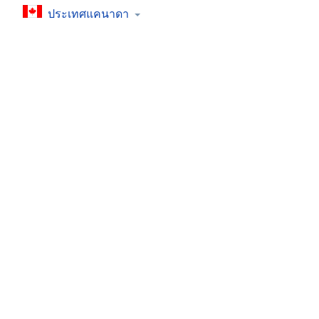
Chapters
ประเทศแคนาดา
Chapters
Descriptions
descriptions
off
,
selected
Subtitles
subtitles
settings
,
opens
subtitles
settings
dialog
subtitles
off
,
selected