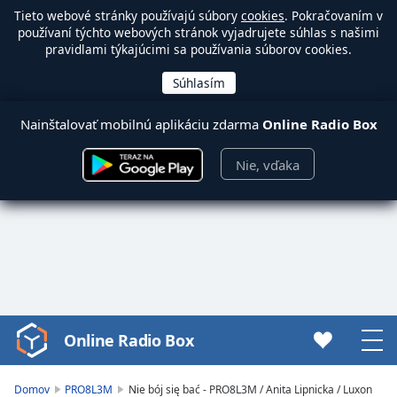
Tieto webové stránky používajú súbory
cookies
. Pokračovaním v
používaní týchto webových stránok vyjadrujete súhlas s našimi
pravidlami týkajúcimi sa používania súborov cookies.
Nainštalovať mobilnú aplikáciu zdarma
Online Radio Box
Nie, vďaka
Online Radio Box
Video
Player
is
Domov
PRO8L3M
Nie bój się bać - PRO8L3M / Anita Lipnicka / Luxon