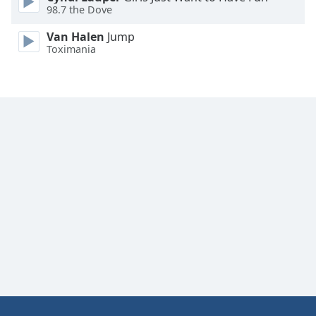
98.7 the Dove
Font
Family
Van Halen
Jump
Toximania
Reset
Done
Close
Modal
Dialog
End
of
dialog
window.