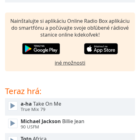
opens
subtitles
settings
dialog
Nainštalujte si aplikáciu Online Radio Box aplikáciu
subtitles
do smartfónu a počúvajte svoje obľúbené rádiové
off
,
stanice online kdekoľvek!
selected
Audio
Track
iné možnosti
Picture-
in-
Picture
Fullscreen
Teraz hrá:
This
is
a-ha
Take On Me
a
True Mix 79
modal
window.
Michael Jackson
Billie Jean
90 USFM
Beginning
Toto
Africa