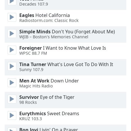
of
Decades 107.9
dialog
window.
Eagles
Hotel California
Radiostorm.com: Classic Rock
Escape
will
Simple Minds
Don't You (Forget About Me)
cancel
WJIB – Boston's Memories Channel
and
close
Foreigner
I Want to Know What Love Is
WPSC 88.7 FM
the
window.
Tina Turner
What's Love Got To Do With It
Sunny 107.9
Text
Color
Men At Work
Down Under
Magic Hits Radio
Opacity
Survivor
Eye of the Tiger
98 Rocks
Eurythmics
Sweet Dreams
Text
KRUZ 103.3
Background
Color
Bon Jovi
Livin' On a Prayer