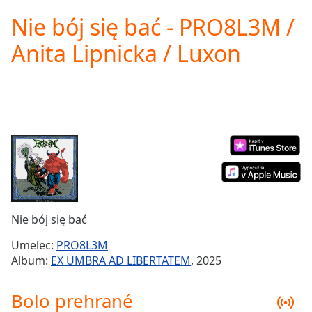
loading.
Nie bój się bać - PRO8L3M /
Play
Video
Anita Lipnicka / Luxon
Play
Skip
Backward
Skip
Forward
Mute
Current
Time
0:00
/
Duration
-:-
Loaded
:
0.00%
Nie bój się bać
Stream
Type
LIVE
Umelec:
PRO8L3M
Seek to
Album:
EX UMBRA AD LIBERTATEM
, 2025
live,
currently
behind
Bolo prehrané
live
LIVE