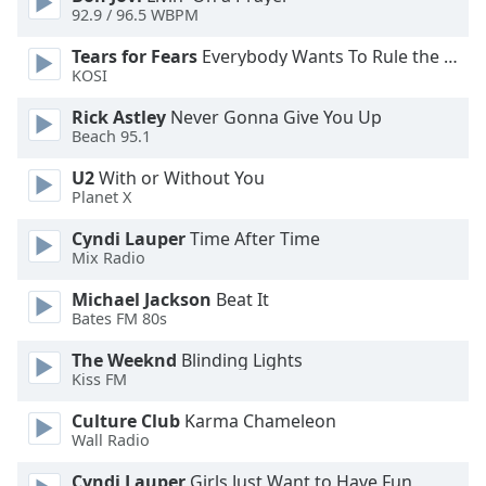
92.9 / 96.5 WBPM
Opacity
Tears for Fears
Everybody Wants To Rule the World
KOSI
Caption
Rick Astley
Never Gonna Give You Up
Area
Beach 95.1
Background
U2
With or Without You
Color
Planet X
Cyndi Lauper
Time After Time
Opacity
Mix Radio
Michael Jackson
Beat It
Font
Bates FM 80s
Size
The Weeknd
Blinding Lights
Kiss FM
Text
Edge
Culture Club
Karma Chameleon
Wall Radio
Style
Cyndi Lauper
Girls Just Want to Have Fun