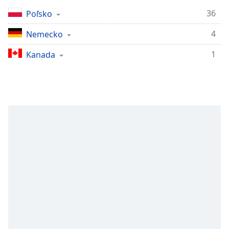
Remaining
Time
-
36
Poľsko
-:-
4
Nemecko
1x
1
Kanada
Playback
Rate
Chapters
Chapters
Descriptions
descriptions
off
,
selected
Subtitles
subtitles
settings
,