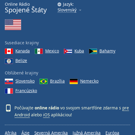
Online Rádio
Jazyk:
Spojené Štáty
Slovenský
Susediace krajiny
Kanada
Mexico
Kuba
Bahamy
Belize
Obľúbené krajiny
Slovensko
Brazília
Nemecko
Francúzsko
Počúvajte
online rádio
vo svojom smartfóne zdarma s
pre
Android
alebo
iOS
aplikáciou!
Afrika
Ázie
Severná Amerika
Južná Amerika
Európa