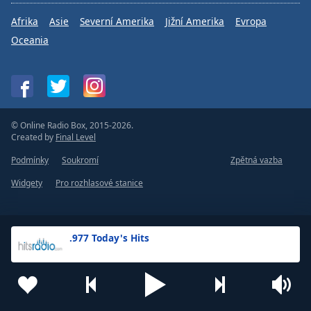
Afrika
Asie
Severní Amerika
Jižní Amerika
Evropa
Oceania
© Online Radio Box, 2015-2026.
Created by
Final Level
Podmínky
Soukromí
Zpětná vazba
Widgety
Pro rozhlasové stanice
.977 Today's Hits