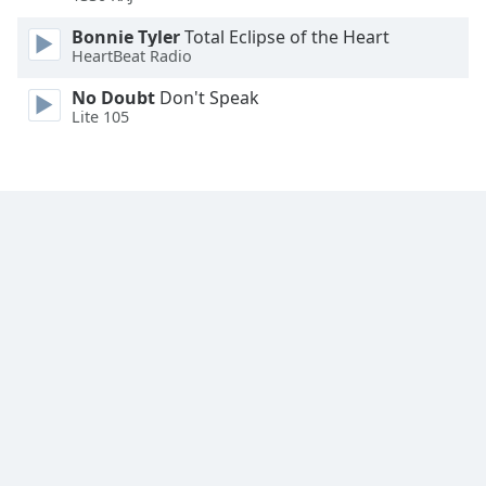
Font
Bonnie Tyler
Total Eclipse of the Heart
HeartBeat Radio
Family
No Doubt
Don't Speak
Lite 105
Reset
Done
Close
Modal
Dialog
End
of
dialog
window.