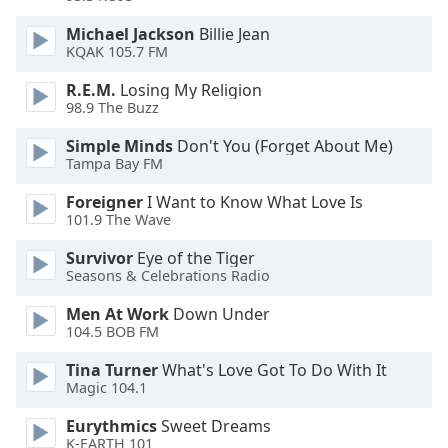
Beginning
of
Michael Jackson
Billie Jean
dialog
KQAK 105.7 FM
window.
Escape
R.E.M.
Losing My Religion
98.9 The Buzz
will
cancel
Simple Minds
Don't You (Forget About Me)
and
Tampa Bay FM
close
the
Foreigner
I Want to Know What Love Is
101.9 The Wave
window.
Survivor
Eye of the Tiger
Text
Seasons & Celebrations Radio
Color
Men At Work
Down Under
104.5 BOB FM
Opacity
Tina Turner
What's Love Got To Do With It
Magic 104.1
Text
Eurythmics
Sweet Dreams
Background
K-EARTH 101