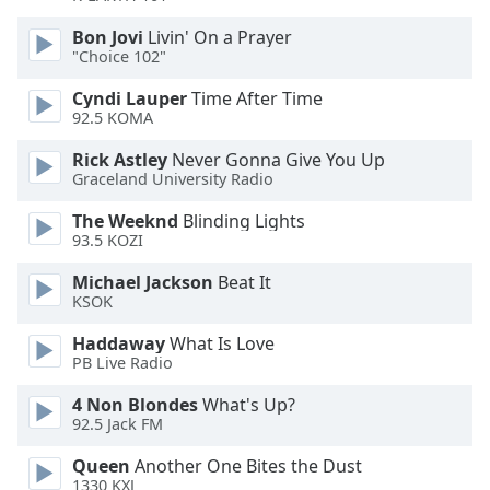
Color
Bon Jovi
Livin' On a Prayer
"Choice 102"
Opacity
Cyndi Lauper
Time After Time
92.5 KOMA
Caption
Area
Rick Astley
Never Gonna Give You Up
Background
Graceland University Radio
Color
The Weeknd
Blinding Lights
93.5 KOZI
Opacity
Michael Jackson
Beat It
KSOK
Font
Haddaway
What Is Love
Size
PB Live Radio
4 Non Blondes
What's Up?
Text
92.5 Jack FM
Edge
Style
Queen
Another One Bites the Dust
1330 KXJ