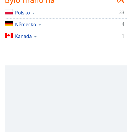
Bylo hráno na
Remaining
Time
-
33
Polsko
-:-
4
Německo
1x
1
Kanada
Playback
Rate
Chapters
Chapters
Descriptions
descriptions
off
,
selected
Subtitles
subtitles
settings
,