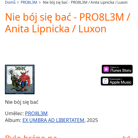
is
Domů
PRO8L3M
Nie bój się bać - PRO8L3M / Anita Lipnicka / Luxon
loading.
Nie bój się bać - PRO8L3M /
Play
Video
Anita Lipnicka / Luxon
Play
Skip
Backward
Skip
Forward
Mute
Current
Time
0:00
/
Duration
-:-
Loaded
:
0.00%
Nie bój się bać
Stream
Type
LIVE
Umělec:
PRO8L3M
Seek to
Album:
EX UMBRA AD LIBERTATEM
, 2025
live,
currently
behind
live
LIVE