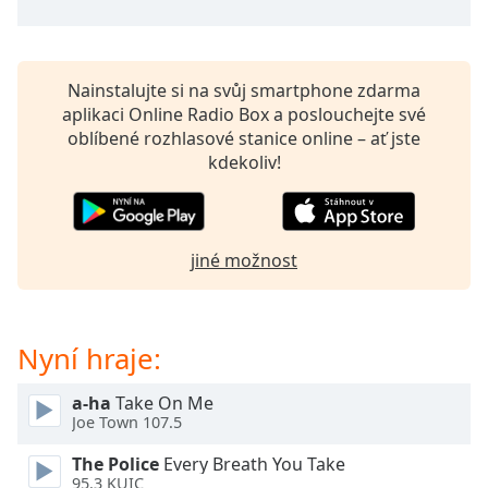
opens
subtitles
settings
dialog
Nainstalujte si na svůj smartphone zdarma
subtitles
aplikaci Online Radio Box a poslouchejte své
off
,
oblíbené rozhlasové stanice online – ať jste
selected
kdekoliv!
Audio
Track
jiné možnost
Picture-
in-
Picture
Fullscreen
This
Nyní hraje:
is
a
a-ha
Take On Me
modal
Joe Town 107.5
window.
The Police
Every Breath You Take
95.3 KUIC