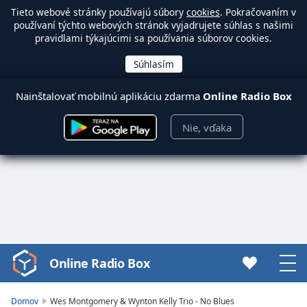
Tieto webové stránky používajú súbory
cookies
. Pokračovaním v
používaní týchto webových stránok vyjadrujete súhlas s našimi
pravidlami týkajúcimi sa používania súborov cookies.
Nainštalovať mobilnú aplikáciu zdarma
Online Radio Box
Nie, vďaka
Online Radio Box
Video
Player
is
Domov
Wes Montgomery & Wynton Kelly Trio - No Blues