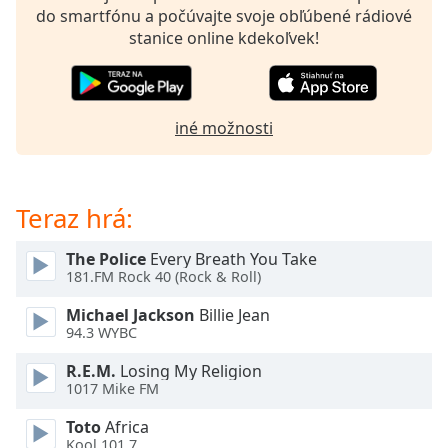
opens
do smartfónu a počúvajte svoje obľúbené rádiové
subtitles
stanice online kdekoľvek!
settings
dialog
subtitles
off
,
iné možnosti
selected
Audio
Track
Teraz hrá:
Picture-
in-
Picture
The Police
Every Breath You Take
181.FM Rock 40 (Rock & Roll)
Fullscreen
This
Michael Jackson
Billie Jean
is
94.3 WYBC
a
modal
R.E.M.
Losing My Religion
window.
1017 Mike FM
Toto
Africa
Beginning
Kool 101.7