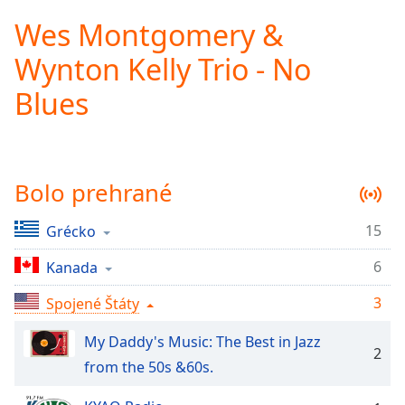
loading.
Wes Montgomery &
Play
Video
Wynton Kelly Trio - No
Play
Skip
Blues
Backward
Skip
Forward
Mute
Current
Bolo prehrané
Time
0:00
/
15
Grécko
Duration
-:-
Loaded
:
6
Kanada
0.00%
Stream
3
Spojené Štáty
Type
LIVE
Seek to
My Daddy's Music: The Best in Jazz
live,
2
currently
from the 50s &60s.
behind
live
LIVE