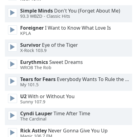
of
dialog
Simple Minds
Don't You (Forget About Me)
window.
93.3 WBZD - Classic Hits
Escape
Foreigner
I Want to Know What Love Is
will
KPLA
cancel
and
Survivor
Eye of the Tiger
close
X-Rock 103.9
the
Eurythmics
Sweet Dreams
window.
WROB The Rob
Text
Tears for Fears
Everybody Wants To Rule the World
Color
My 101.5
U2
With or Without You
Opacity
Sunny 107.9
Cyndi Lauper
Time After Time
Text
The Cardinal
Background
Rick Astley
Never Gonna Give You Up
Color
Magic 106.7 FM