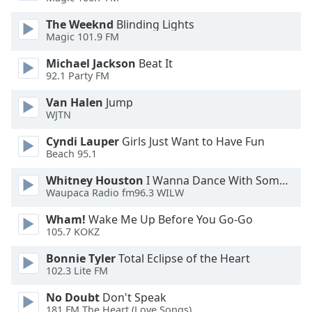
The Weeknd
Blinding Lights
Opacity
Magic 101.9 FM
Michael Jackson
Beat It
Caption
92.1 Party FM
Area
Background
Van Halen
Jump
WJTN
Color
Cyndi Lauper
Girls Just Want to Have Fun
Beach 95.1
Opacity
Whitney Houston
I Wanna Dance With Somebody
Waupaca Radio fm96.3 WILW
Font
Size
Wham!
Wake Me Up Before You Go-Go
105.7 KOKZ
Text
Bonnie Tyler
Total Eclipse of the Heart
Edge
102.3 Lite FM
Style
No Doubt
Don't Speak
181.FM The Heart (Love Songs)