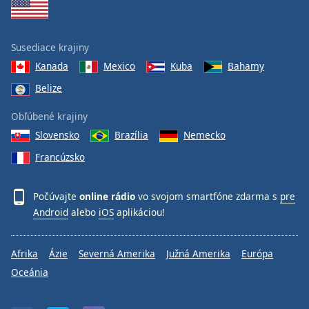
Susediace krajiny
Kanada
Mexico
Kuba
Bahamy
Belize
Obľúbené krajiny
Slovensko
Brazília
Nemecko
Francúzsko
Počúvajte
online rádio
vo svojom smartfóne zdarma s
pre
Android
alebo
iOS
aplikáciou!
Afrika
Ázie
Severná Amerika
Južná Amerika
Európa
Oceánia