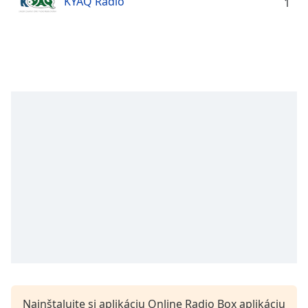
KYAQ Radio
Remaining
1
Time
-
-:-
1x
Playback
Rate
Chapters
Chapters
Descriptions
descriptions
off
,
selected
Subtitles
subtitles
settings
,
Nainštalujte si aplikáciu Online Radio Box aplikáciu