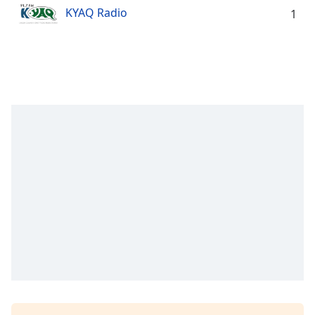
KYAQ Radio
Remaining
1
Time
-
-:-
1x
Playback
Rate
Chapters
Chapters
Descriptions
descriptions
off
,
selected
Subtitles
subtitles
settings
,