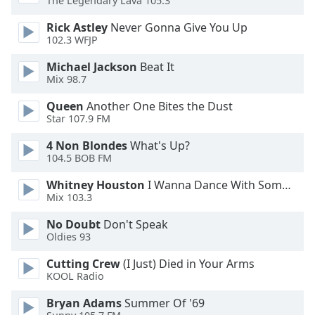
Color
The Legendary Lava 105.3
Rick Astley
Never Gonna Give You Up
102.3 WFJP
Opacity
Michael Jackson
Beat It
Mix 98.7
Caption
Area
Queen
Another One Bites the Dust
Background
Star 107.9 FM
Color
4 Non Blondes
What's Up?
104.5 BOB FM
Opacity
Whitney Houston
I Wanna Dance With Somebody
Mix 103.3
Font
No Doubt
Don't Speak
Size
Oldies 93
Cutting Crew
(I Just) Died in Your Arms
Text
KOOL Radio
Edge
Style
Bryan Adams
Summer Of '69