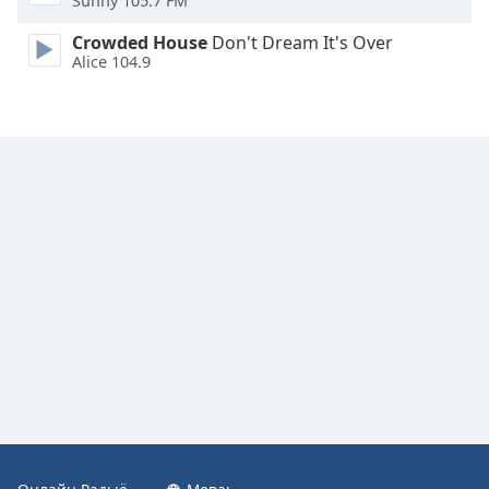
Sunny 105.7 FM
Font
Crowded House
Don't Dream It's Over
Family
Alice 104.9
Reset
Done
Close
Modal
Dialog
End
of
dialog
window.