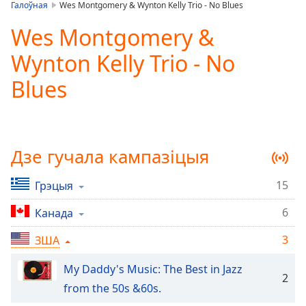
is
Галоўная
Wes Montgomery & Wynton Kelly Trio - No Blues
loading.
Wes Montgomery &
Play
Video
Wynton Kelly Trio - No
Play
Skip
Blues
Backward
Skip
Forward
Mute
Current
Дзе гучала кампазіцыя
Time
0:00
/
15
Грэцыя
Duration
-:-
Loaded
:
6
Канада
0.00%
Stream
3
ЗША
Type
LIVE
Seek to
My Daddy's Music: The Best in Jazz
live,
2
currently
from the 50s &60s.
behind
live
LIVE