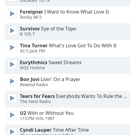
Beginning
Decades 107.9
of
Foreigner
I Want to Know What Love Is
dialog
Rocky 98.5
window.
Escape
Survivor
Eye of the Tiger
will
B 105.7
cancel
Tina Turner
What's Love Got To Do With It
and
92.5 Jack FM
close
the
Eurythmics
Sweet Dreams
window.
W3Z Hotline
Bon Jovi
Livin' On a Prayer
Text
Rewind Radio
Color
Tears for Fears
Everybody Wants To Rule the World
The Nest Radio
Opacity
U2
With or Without You
113.FM Hits 1987
Text
Background
Cyndi Lauper
Time After Time