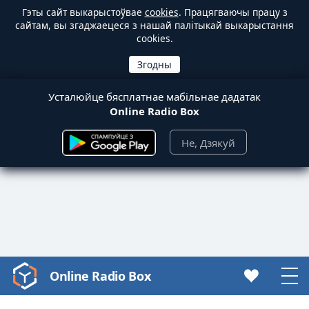
Гэты сайт выкарыстоўвае
cookies
. Працягваючы працу з
сайтам, вы згаджаецеся з нашай палітыкай выкарыстання
cookies.
Усталюйце бясплатнае мабільнае дадатак
Online Radio Box
Не, Дзякуй
Online Radio Box
Video
Player