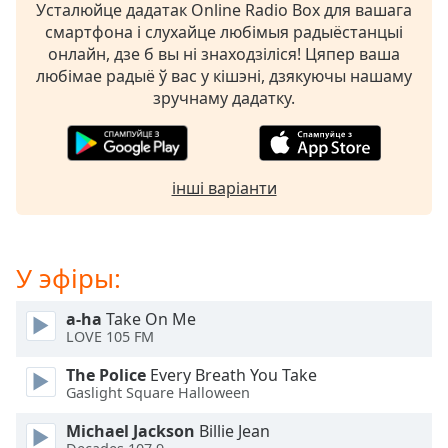
Усталюйце дадатак Online Radio Box для вашага
opens
смартфона і слухайце любімыя радыёстанцыі
subtitles
онлайн, дзе б вы ні знаходзіліся! Цяпер ваша
settings
любімае радыё ў вас у кішэні, дзякуючы нашаму
dialog
зручнаму дадатку.
subtitles
off
,
selected
інші варіанти
Audio
Track
Picture-
in-
У эфіры:
Picture
Fullscreen
This
a-ha
Take On Me
is
LOVE 105 FM
a
The Police
Every Breath You Take
modal
Gaslight Square Halloween
window.
Michael Jackson
Billie Jean