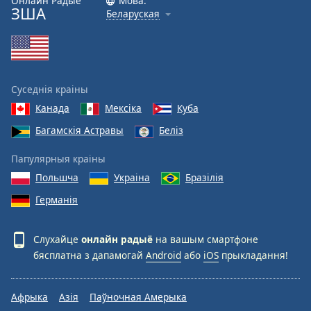
Онлайн Радыё
Мова:
ЗША
Беларуская
Суседнія краіны
Канада
Мексіка
Куба
Багамскія Астравы
Беліз
Папулярныя краіны
Польшча
Украіна
Бразілія
Германія
Слухайце
онлайн радыё
на вашым смартфоне
бясплатна з дапамогай
Android
або
iOS
прыкладання!
Афрыка
Азія
Паўночная Амерыка