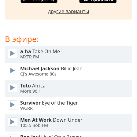
subtitles
другие варианты
settings
dialog
subtitles
off
,
В эфире:
selected
a-ha
Take On Me
Audio
Track
MXTR FM
Michael Jackson
Billie Jean
Picture-
in-
CJ's Awesome 80s
Picture
Fullscreen
Toto
Africa
This
More 96.1
is
Survivor
Eye of the Tiger
a
WGRR
modal
window.
Men At Work
Down Under
105.5 Bob FM
Beginning