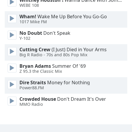
Whitney Houston
I Wanna Dance With Somebody
WEBE 108
Opacity
Wham!
Wake Me Up Before You Go-Go
1017 Mike FM
Caption
No Doubt
Don't Speak
Area
Y-102
Background
Color
Cutting Crew
(I Just) Died in Your Arms
Big R Radio - 70s and 80s Pop Mix
Opacity
Bryan Adams
Summer Of '69
Z 95.3 the Classic Mix
Dire Straits
Money for Nothing
Font
Power88.FM
Size
Crowded House
Don't Dream It's Over
MMO Radio
Text
Edge
Style