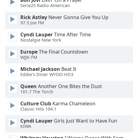
Bon Jovi
Livin' On a Prayer
of
Serie25 Radio American
dialog
window.
Rick Astley
Never Gonna Give You Up
Escape
97.3 Joe FM
will
Cyndi Lauper
Time After Time
cancel
Nostalgie New York
and
close
Europe
The Final Countdown
the
WJJK-FM
window.
Michael Jackson
Beat It
Eddie's Diner WYOO-HD3
Text
Color
Queen
Another One Bites the Dust
101.7 The Torch
Opacity
Culture Club
Karma Chameleon
Classic Hits 104.1
Text
Cyndi Lauper
Girls Just Want to Have Fun
Background
KIWA
Color