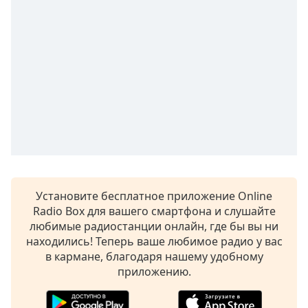
Remaining
Time
-
-:-
1x
Playback
Rate
Chapters
Chapters
Descriptions
descriptions
Установите бесплатное приложение Online
off
,
Radio Box для вашего смартфона и слушайте
selected
любимые радиостанции онлайн, где бы вы ни
находились! Теперь ваше любимое радио у вас
Subtitles
в кармане, благодаря нашему удобному
приложению.
subtitles
settings
,
opens