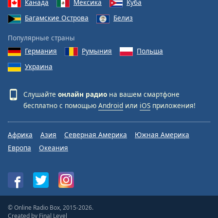
Канада
Мексика
Куба
Багамские Острова
Белиз
Популярные страны
Германия
Румыния
Польша
Украина
Слушайте
онлайн радио
на вашем смартфоне
бесплатно с помощью
Android
или
iOS
приложения!
Африка
Азия
Северная Америка
Южная Америка
Европа
Океания
© Online Radio Box, 2015-2026.
Created by
Final Level