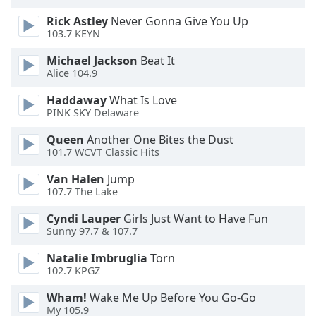
dialog
Rick Astley
Never Gonna Give You Up
window.
103.7 KEYN
Escape
will
Michael Jackson
Beat It
cancel
Alice 104.9
and
Haddaway
What Is Love
close
PINK SKY Delaware
the
window.
Queen
Another One Bites the Dust
101.7 WCVT Classic Hits
Text
Van Halen
Jump
Color
107.7 The Lake
Cyndi Lauper
Girls Just Want to Have Fun
Opacity
Sunny 97.7 & 107.7
Natalie Imbruglia
Torn
Text
102.7 KPGZ
Background
Color
Wham!
Wake Me Up Before You Go-Go
My 105.9