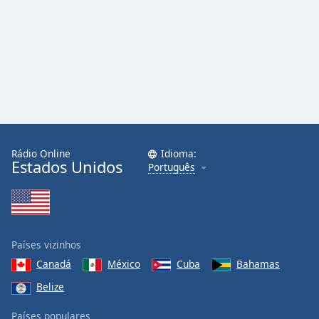
Family
Reset
Done
Close
Modal
Dialog
End
of
Rádio Online
Idioma:
dialog
Estados Unidos
Português
window.
Países vizinhos
Canadá
México
Cuba
Bahamas
Belize
Países populares