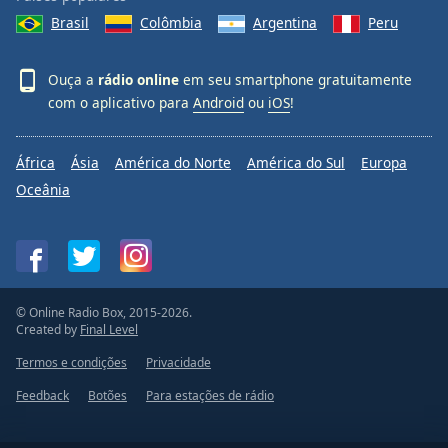
Brasil
Colômbia
Argentina
Peru
Ouça a
rádio online
em seu smartphone gratuitamente
com o aplicativo para
Android
ou
iOS
!
África
Ásia
América do Norte
América do Sul
Europa
Oceânia
© Online Radio Box, 2015-2026.
Created by
Final Level
Termos e condições
Privacidade
Feedback
Botões
Para estações de rádio