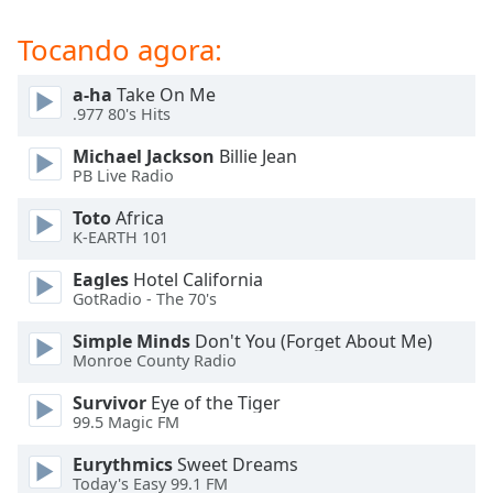
subtitles
settings
Tocando agora:
dialog
subtitles
a-ha
Take On Me
off
,
.977 80's Hits
selected
Michael Jackson
Billie Jean
Audio
PB Live Radio
Track
Toto
Africa
Picture-
K-EARTH 101
in-
Picture
Eagles
Hotel California
Fullscreen
GotRadio - The 70's
This
is
Simple Minds
Don't You (Forget About Me)
a
Monroe County Radio
modal
Survivor
Eye of the Tiger
window.
99.5 Magic FM
Beginning
Eurythmics
Sweet Dreams
of
Today's Easy 99.1 FM