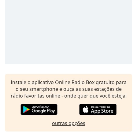
Time
-
-:-
1x
Playback
Rate
Chapters
Chapters
Descriptions
descriptions
Instale o aplicativo Online Radio Box gratuito para
off
,
o seu smartphone e ouça as suas estações de
selected
rádio favoritas online - onde quer que você esteja!
Subtitles
subtitles
outras opções
settings
,
opens