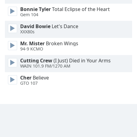
Opacity
Bonnie Tyler
Total Eclipse of the Heart
Gem 104
Caption
David Bowie
Let's Dance
Area
XXX80s
Background
Mr. Mister
Broken Wings
Color
94-9 KCMO
Cutting Crew
(I Just) Died in Your Arms
Opacity
WAIN 101.9 FM/1270 AM
Cher
Believe
Font
GTO 107
Size
Text
Edge
Style
Font