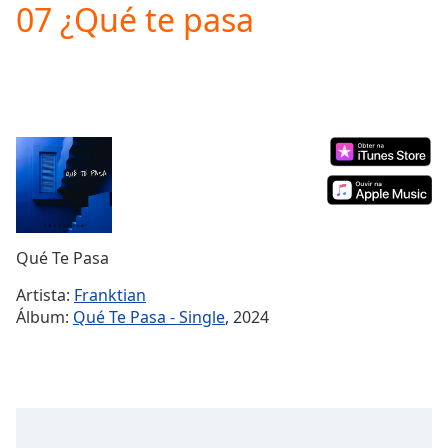
07 ¿Qué te pasa
Play
Video
Play
Skip
Backward
Skip
Forward
Mute
Current
Time
0:00
/
Duration
-:-
Qué Te Pasa
Loaded
:
0.00%
Artista:
Franktian
Stream
Álbum:
Qué Te Pasa - Single
, 2024
Type
LIVE
Seek to
live,
currently
behind
live
LIVE
Remaining