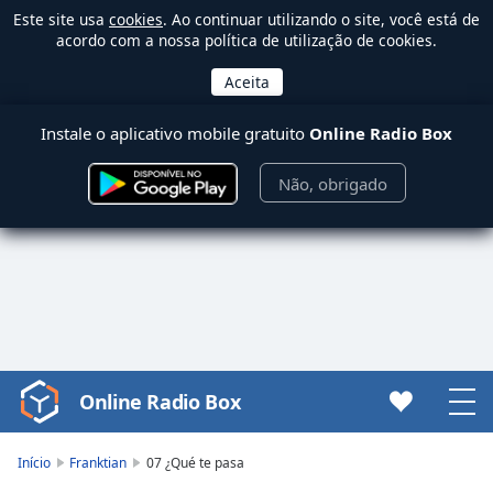
Este site usa
cookies
. Ao continuar utilizando o site, você está de
acordo com a nossa política de utilização de cookies.
Instale o aplicativo mobile gratuito
Online Radio Box
Não, obrigado
Online Radio Box
Video
Player
is
Início
Franktian
07 ¿Qué te pasa
loading.