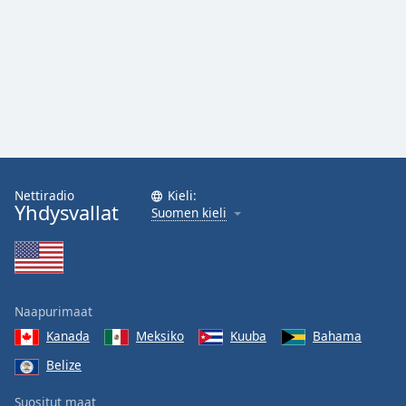
Family
Reset
Done
Close
Modal
Dialog
End
of
Nettiradio
Kieli:
dialog
Yhdysvallat
Suomen kieli
window.
Naapurimaat
Kanada
Meksiko
Kuuba
Bahama
Belize
Suositut maat