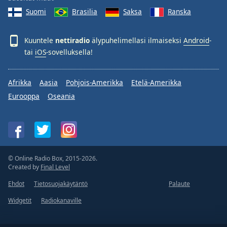
Suomi
Brasilia
Saksa
Ranska
Kuuntele
nettiradio
älypuhelimellasi ilmaiseksi
Android
-
tai
iOS
-sovelluksella!
Afrikka
Aasia
Pohjois-Amerikka
Etelä-Amerikka
Eurooppa
Oseania
© Online Radio Box, 2015-2026.
Created by
Final Level
Ehdot
Tietosuojakäytäntö
Palaute
Widgetit
Radiokanaville