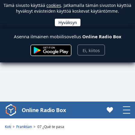
Tämä sivusto käyttää
cookies
. Jatkamalla tämän sivuston käyttöä
hyväksyt evästeiden käyttöä koskevat käytäntömme.
Asenna ilmainen mobiilisovellus
Online Radio Box
Ei, kiitos
Online Radio Box
Video
Player
is
Koti
Franktian
07 ¿Qué te pasa
loading.