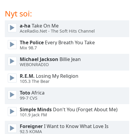
subtitles
settings
Nyt soi:
dialog
subtitles
a-ha
Take On Me
off
,
AceRadio.Net - The Soft Hits Channel
selected
The Police
Every Breath You Take
Audio
Mix 98.7
Track
Michael Jackson
Billie Jean
Picture-
WEBONRADIO
in-
Picture
R.E.M.
Losing My Religion
Fullscreen
105.3 The Bear
This
is
Toto
Africa
a
99-7 CVS
modal
Simple Minds
Don't You (Forget About Me)
window.
101.9 Jack FM
Beginning
Foreigner
I Want to Know What Love Is
of
92.5 KOMA