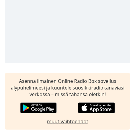
Time
-
-:-
1x
Playback
Rate
Chapters
Chapters
Descriptions
descriptions
Asenna ilmainen Online Radio Box sovellus
off
,
älypuhelimeesi ja kuuntele suosikkiradiokanaviasi
selected
verkossa – missä tahansa oletkin!
Subtitles
subtitles
muut vaihtoehdot
settings
,
opens