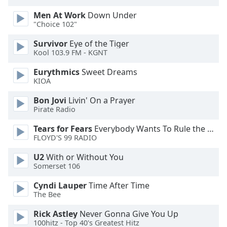
dialog
Men At Work
Down Under
window.
"Choice 102"
Escape
will
Survivor
Eye of the Tiger
cancel
Kool 103.9 FM - KGNT
and
Eurythmics
Sweet Dreams
close
KIOA
the
window.
Bon Jovi
Livin' On a Prayer
Pirate Radio
Text
Tears for Fears
Everybody Wants To Rule the World
Color
FLOYD'S 99 RADIO
U2
With or Without You
Opacity
Somerset 106
Cyndi Lauper
Time After Time
Text
The Bee
Background
Color
Rick Astley
Never Gonna Give You Up
100hitz - Top 40's Greatest Hitz