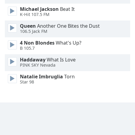
Opacity
Michael Jackson
Beat It
K-Hit 107.5 FM
Caption
Queen
Another One Bites the Dust
Area
106.5 Jack FM
Background
4 Non Blondes
What's Up?
Color
B 105.7
Haddaway
What Is Love
Opacity
PINK SKY Nevada
Natalie Imbruglia
Torn
Font
Star 98
Size
Text
Edge
Style
Font