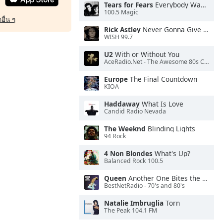
Tears for Fears
Everybody Wants To Rule the World
100.5 Magic
อื่น ๆ
Rick Astley
Never Gonna Give You Up
WISH 99.7
U2
With or Without You
AceRadio.Net - The Awesome 80s Channel
Europe
The Final Countdown
KIOA
Haddaway
What Is Love
Candid Radio Nevada
The Weeknd
Blinding Lights
94 Rock
4 Non Blondes
What's Up?
Balanced Rock 100.5
Queen
Another One Bites the Dust
BestNetRadio - 70's and 80's
Natalie Imbruglia
Torn
The Peak 104.1 FM