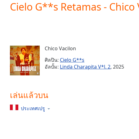
Current
Cielo G**s Retamas - Chico 
Time
0:00
/
Duration
-:-
Loaded
:
0.00%
0:00
Chico Vacilon
Stream
Type
LIVE
ศิลปิน:
Cielo G**s
Seek to
อัลบั้ม:
Linda Charapita V*l. 2
, 2025
live,
currently
behind
live
LIVE
Remaining
เล่นแล้วบน
Time
-
-:-
ประเทศเปรู
1x
Playback
Rate