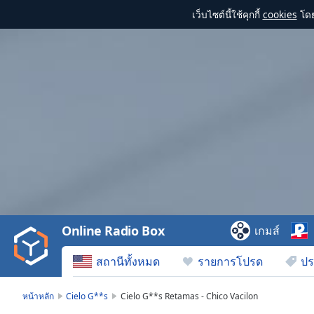
เว็บไซต์นี้ใช้คุกกี้
cookies
โดย
Video
Player
is
loading.
Play
Video
Online Radio Box
เกมส์
Play
Skip
สถานีทั้งหมด
รายการโปรด
ปร
Backward
Skip
Forward
หน้าหลัก
Cielo G**s
Cielo G**s Retamas - Chico Vacilon
Mute