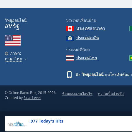
the
window.
วิทยุออนไลน์
ประเทศเพื่อนบ้าน
สหรัฐ
Text
ประเทศแคนาดา
Color
ประเทศเบลีซ
Opacity
ประเทศที่นิยม
ภาษา:
ประเทศไทย
ภาษาไทย
Text
Background
ฟัง
วิทยุออนไลน์
บนโทรศัพท์สมา
Color
© Online Radio Box, 2015-2026.
ข้อตกลงและเงื่อนไข
ความเป็นส่วนตัว
Opacity
Created by
Final Level
Caption
Area
.977 Today's Hits
Background