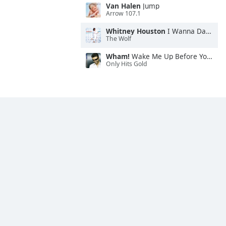
Van Halen
Jump
Arrow 107.1
Whitney Houston
I Wanna Dance With Somebody
The Wolf
Wham!
Wake Me Up Before You Go-Go
Only Hits Gold