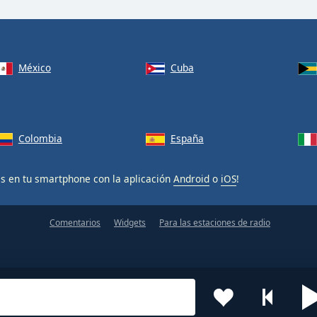
México
Cuba
Colombia
España
is en tu smartphone con la aplicación
Android
o
iOS
!
Comentarios
Widgets
Para las estaciones de radio