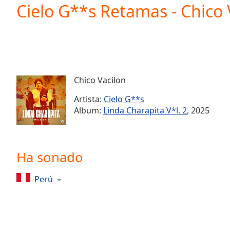
Current
Cielo G**s Retamas - Chico 
Time
0:00
/
Duration
-:-
Loaded
:
0.00%
0:00
Chico Vacilon
Stream
Type
LIVE
Artista:
Cielo G**s
Seek to
Album:
Linda Charapita V*l. 2
, 2025
live,
currently
behind
live
LIVE
Remaining
Ha sonado
Time
-
-:-
Perú
1x
Playback
Rate