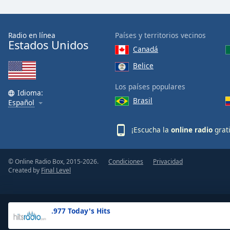
the
window.
Radio en línea
Países y territorios vecinos
Estados Unidos
Text
Canadá
Color
Belice
Opacity
Los países populares
Idioma:
Brasil
Español
Text
Background
¡Escucha la
online radio
grat
Color
© Online Radio Box, 2015-2026.
Condiciones
Privacidad
Opacity
Created by
Final Level
Caption
Area
.977 Today's Hits
Background