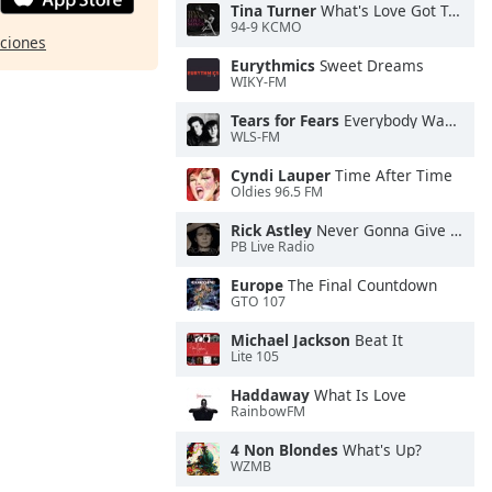
Tina Turner
What's Love Got To Do With It
94-9 KCMO
pciones
Eurythmics
Sweet Dreams
WIKY-FM
Tears for Fears
Everybody Wants To Rule the World
WLS-FM
Cyndi Lauper
Time After Time
Oldies 96.5 FM
Rick Astley
Never Gonna Give You Up
PB Live Radio
Europe
The Final Countdown
GTO 107
Michael Jackson
Beat It
Lite 105
Haddaway
What Is Love
RainbowFM
4 Non Blondes
What's Up?
WZMB