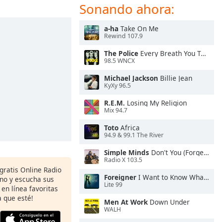
Sonando ahora:
a-ha
Take On Me
Rewind 107.9
The Police
Every Breath You Take
98.5 WNCX
Michael Jackson
Billie Jean
KyXy 96.5
R.E.M.
Losing My Religion
Mix 94.7
Toto
Africa
94.9 & 99.1 The River
Simple Minds
Don't You (Forget About Me)
Radio X 103.5
 gratis Online Radio
Foreigner
I Want to Know What Love Is
ono y escucha sus
Lite 99
 en línea favoritas
 que esté!
Men At Work
Down Under
WALH