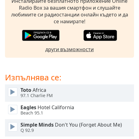
Инсталирайте безплатното приложение Online
opens
Radio Box за вашия смартфон и слушайте
subtitles
любимите си радиостанции онлайн където и да
settings
се намирате!
dialog
subtitles
off
,
selected
други възможности
Audio
Track
Изпълнява се:
Picture-
in-
Picture
Toto
Africa
Fullscreen
97.1 Charlie FM
This
is
Eagles
Hotel California
a
Beach 95.1
modal
Simple Minds
Don't You (Forget About Me)
window.
Q 92.9