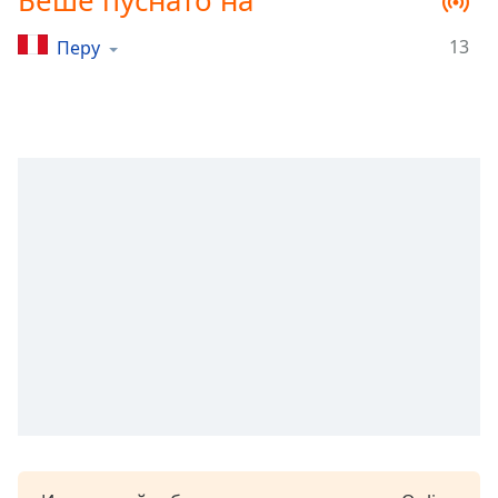
Беше пуснато на
Remaining
Time
-
13
Перу
-:-
1x
Playback
Rate
Chapters
Chapters
Descriptions
descriptions
off
,
selected
Subtitles
subtitles
settings
,