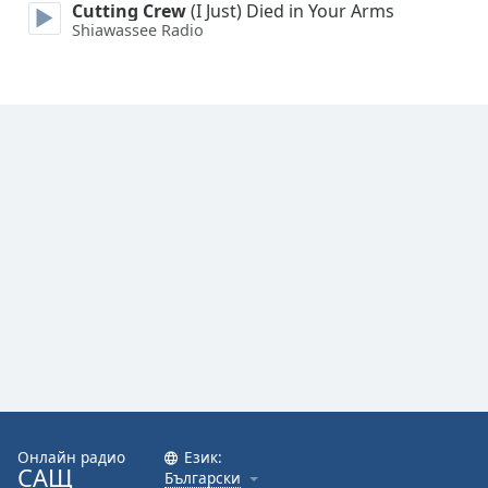
Cutting Crew
(I Just) Died in Your Arms
Shiawassee Radio
Font
Family
Reset
Done
Close
Modal
Dialog
End
of
dialog
window.
Онлайн радио
Език:
САЩ
Български