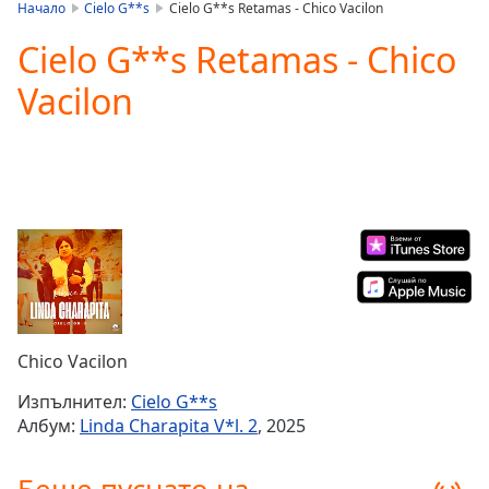
is
Начало
Cielo G**s
Cielo G**s Retamas - Chico Vacilon
loading.
Cielo G**s Retamas - Chico
Play
Video
Vacilon
Play
Skip
Backward
Skip
Forward
Mute
Current
Time
0:00
/
Duration
-:-
Loaded
:
0.00%
Chico Vacilon
Stream
Type
LIVE
Изпълнител:
Cielo G**s
Seek to
Албум:
Linda Charapita V*l. 2
, 2025
live,
currently
behind
live
LIVE