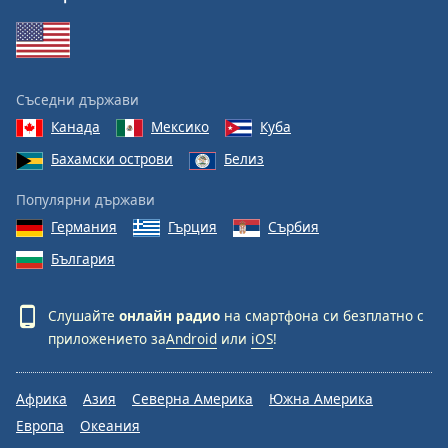
Съседни държави
Канада
Мексико
Куба
Бахамски острови
Белиз
Популярни държави
Германия
Гърция
Сърбия
България
Слушайте
онлайн радио
на смартфона си безплатно с
приложението за
Android
или
iOS
!
Африка
Азия
Северна Америка
Южна Америка
Европа
Океания