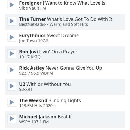
Beginning
Foreigner
I Want to Know What Love Is
of
Vibe Vault FM
dialog
Tina Turner
What's Love Got To Do With It
window.
BestNetRadio - Warm and Soft Hits
Escape
will
Eurythmics
Sweet Dreams
cancel
Joe Town 107.5
and
close
Bon Jovi
Livin' On a Prayer
101.7 KKIQ
the
window.
Rick Astley
Never Gonna Give You Up
92.9 / 96.5 WBPM
Text
Color
U2
With or Without You
93-XRT
The Weeknd
Blinding Lights
Opacity
113.FM Hits 2020's
Michael Jackson
Beat It
Text
WSPY 107.1 FM
Background