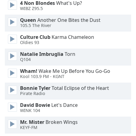
Color
4 Non Blondes
What's Up?
WIBZ Z95.5
Opacity
Queen
Another One Bites the Dust
105.5 The River
Caption
Culture Club
Karma Chameleon
Area
Oldies 93
Background
Natalie Imbruglia
Torn
Color
Q104
Wham!
Wake Me Up Before You Go-Go
Opacity
Kool 103.9 FM - KGNT
Bonnie Tyler
Total Eclipse of the Heart
Font
Pirate Radio
Size
David Bowie
Let's Dance
WINK 104
Text
Edge
Mr. Mister
Broken Wings
KEYF-FM
Style