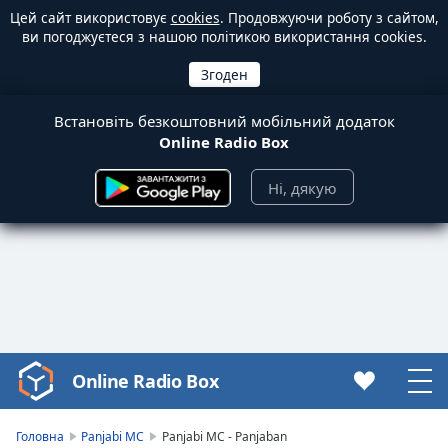
Цей сайт використовує
cookies
. Продовжуючи роботу з сайтом,
ви погоджуєтеся з нашою політикою використання cookies.
Встановіть безкоштовний мобільний додаток
Online Radio Box
Ні, дякую
Online Radio Box
Video
Player
is
Головна
Panjabi MC
Panjabi MC - Panjaban