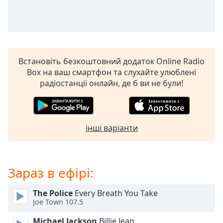
subtitles
settings
dialog
subtitles
off
,
Встановіть безкоштовний додаток Online Radio
selected
Box на ваш смартфон та слухайте улюблені
радіостанції онлайн, де б ви не були!
Audio
Track
Picture-
in-
Picture
інші варіанти
Fullscreen
This
is
Зараз в ефірі:
a
modal
window.
The Police
Every Breath You Take
Joe Town 107.5
Beginning
Michael Jackson
Billie Jean