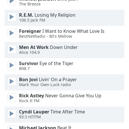
of
The Breeze
dialog
window.
R.E.M.
Losing My Religion
Escape
106.5 Jack FM
will
Foreigner
I Want to Know What Love Is
cancel
BestNetRadio - 80's Mellow
and
close
Men At Work
Down Under
the
Alice 104.9
window.
Survivor
Eye of the Tiger
B98.7
Text
Color
Bon Jovi
Livin' On a Prayer
Mark Your Own Luck radio
Opacity
Rick Astley
Never Gonna Give You Up
Rock It FM
Text
Cyndi Lauper
Time After Time
93.5 HITFM
Background
Color
Michael Jackson
Beat It