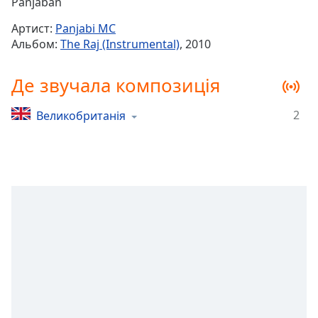
Remaining
Panjaban
Time
-
Артист:
Panjabi MC
-:-
Альбом:
The Raj (Instrumental)
, 2010
1x
Де звучала композиція
Playback
Rate
2
Великобританія
Chapters
Chapters
Descriptions
descriptions
off
,
selected
Subtitles
subtitles
settings
,
opens