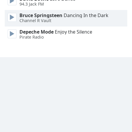
Font
94.3 Jack FM
Family
Bruce Springsteen
Dancing In the Dark
Channel R Vault
Reset
Depeche Mode
Enjoy the Silence
Done
Pirate Radio
Close
Modal
Dialog
End
of
dialog
window.