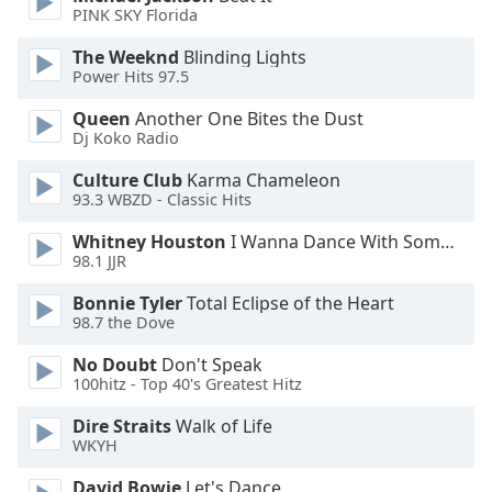
PINK SKY Florida
Opacity
The Weeknd
Blinding Lights
Power Hits 97.5
Caption
Queen
Another One Bites the Dust
Area
Dj Koko Radio
Background
Culture Club
Karma Chameleon
Color
93.3 WBZD - Classic Hits
Whitney Houston
I Wanna Dance With Somebody
Opacity
98.1 JJR
Bonnie Tyler
Total Eclipse of the Heart
Font
98.7 the Dove
Size
No Doubt
Don't Speak
100hitz - Top 40's Greatest Hitz
Text
Edge
Dire Straits
Walk of Life
Style
WKYH
David Bowie
Let's Dance