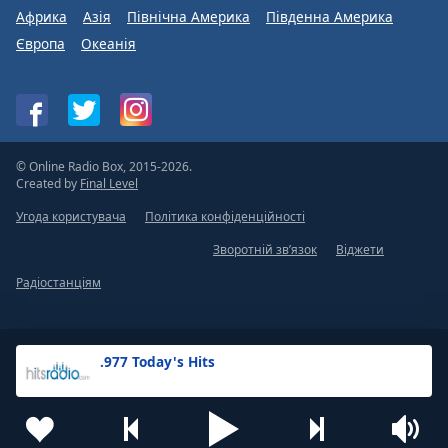
Африка
Азія
Північна Америка
Південна Америка
Європа
Океанія
© Online Radio Box, 2015-2026.
Created by
Final Level
Угода користувача
Політика конфіденційності
Зворотній зв’язок
Віджети
Радіостанціям
.977 Today's Hits