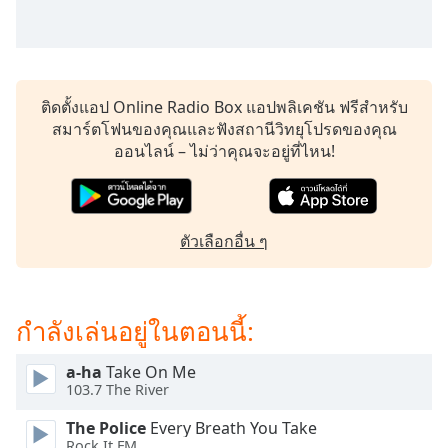
subtitles
settings
dialog
subtitles
off
,
ติดตั้งแอป Online Radio Box แอปพลิเคชัน ฟรีสำหรับ
selected
สมาร์ตโฟนของคุณและฟังสถานีวิทยุโปรดของคุณ
ออนไลน์ – ไม่ว่าคุณจะอยู่ที่ไหน!
Audio
Track
Picture-
in-
Picture
ตัวเลือกอื่น ๆ
Fullscreen
This
is
กำลังเล่นอยู่ในตอนนี้:
a
modal
window.
a-ha
Take On Me
103.7 The River
Beginning
The Police
Every Breath You Take
of
Rock It FM