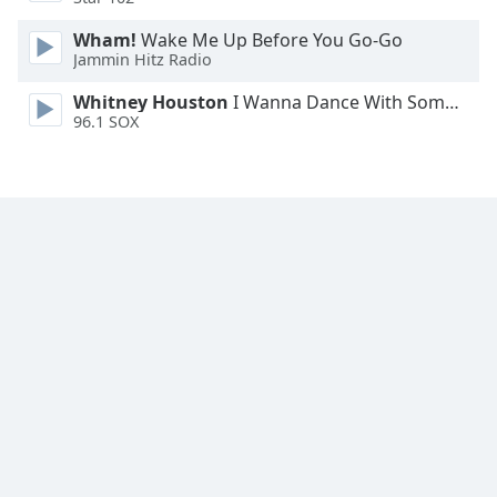
Family
Wham!
Wake Me Up Before You Go-Go
Jammin Hitz Radio
Reset
Whitney Houston
I Wanna Dance With Somebody
Done
96.1 SOX
Close
Modal
Dialog
End
of
dialog
window.