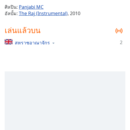
Time
-
ศิลปิน:
Panjabi MC
-:-
อัลบั้ม:
The Raj (Instrumental)
, 2010
1x
เล่นแล้วบน
Playback
Rate
2
สหราชอาณาจักร
Chapters
Chapters
Descriptions
descriptions
off
,
selected
Subtitles
subtitles
settings
,
opens