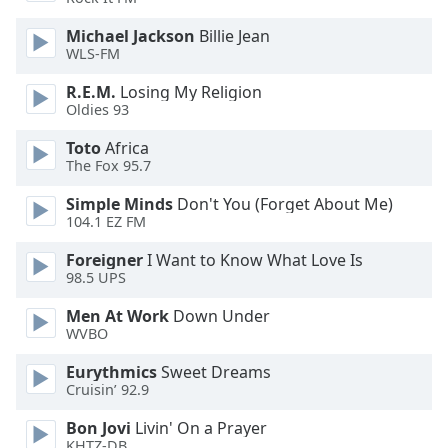
dialog
window.
Michael Jackson
Billie Jean
Escape
WLS-FM
will
R.E.M.
Losing My Religion
cancel
Oldies 93
and
close
Toto
Africa
the
The Fox 95.7
window.
Simple Minds
Don't You (Forget About Me)
104.1 EZ FM
Text
Color
Foreigner
I Want to Know What Love Is
98.5 UPS
Opacity
Men At Work
Down Under
WVBO
Text
Eurythmics
Sweet Dreams
Cruisin’ 92.9
Background
Color
Bon Jovi
Livin' On a Prayer
KHTZ-DB