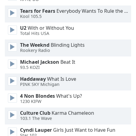
Opacity
Tears for Fears
Everybody Wants To Rule the World
Kool 105.5
Caption
U2
With or Without You
Area
Total Hits USA
Background
The Weeknd
Blinding Lights
Color
Rookery Radio
Michael Jackson
Beat It
Opacity
93.5 KOZI
Haddaway
What Is Love
Font
PINK SKY Michigan
Size
4 Non Blondes
What's Up?
1230 KIFW
Text
Edge
Culture Club
Karma Chameleon
Style
103.1 The Wave
Cyndi Lauper
Girls Just Want to Have Fun
Font
Star 102