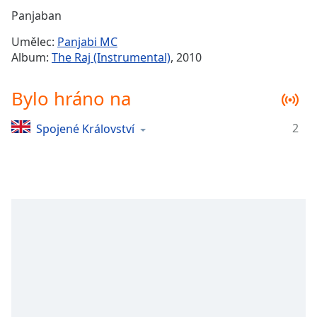
Remaining
Panjaban
Time
-
Umělec:
Panjabi MC
-:-
Album:
The Raj (Instrumental)
, 2010
1x
Bylo hráno na
Playback
Rate
2
Spojené Království
Chapters
Chapters
Descriptions
descriptions
off
,
selected
Subtitles
subtitles
settings
,