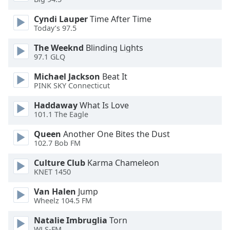
Color
Cyndi Lauper
Time After Time
Today’s 97.5
Opacity
The Weeknd
Blinding Lights
97.1 GLQ
Caption
Area
Michael Jackson
Beat It
Background
PINK SKY Connecticut
Color
Haddaway
What Is Love
101.1 The Eagle
Opacity
Queen
Another One Bites the Dust
102.7 Bob FM
Font
Culture Club
Karma Chameleon
Size
KNET 1450
Van Halen
Jump
Text
Wheelz 104.5 FM
Edge
Style
Natalie Imbruglia
Torn
WLS-FM