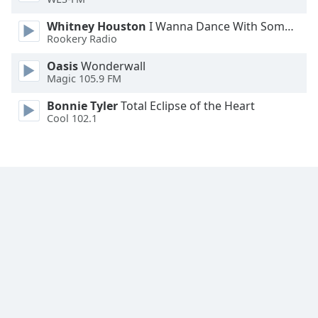
Font
Whitney Houston
I Wanna Dance With Somebody
Family
Rookery Radio
Oasis
Wonderwall
Magic 105.9 FM
Reset
Done
Bonnie Tyler
Total Eclipse of the Heart
Close
Cool 102.1
Modal
Dialog
End
of
dialog
window.