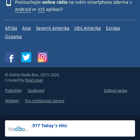
Poslouchejte
online rádio
na svém smartphonu zdarma s
Android
or
iOS
aplikací!
Afrika
Asie
Severní Amerika
Jižní Amerika
Evropa
Oceania
© Online Radio Box, 2015-2026.
Created by
Final Level
Podmínky
Soukromí
Zpětná vazba
Widgety
Pro rozhlasové stanice
.977 Today's Hits