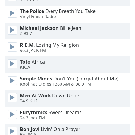
Beginning
of
The Police
Every Breath You Take
dialog
Vinyl Finish Radio
window.
Escape
Michael Jackson
Billie Jean
will
Z 93.7
cancel
R.E.M.
Losing My Religion
and
96.3 JACK FM
close
the
Toto
Africa
window.
KIOA
Simple Minds
Don't You (Forget About Me)
Text
Kool Kat Oldies 1380 AM & 98.9 FM
Color
Men At Work
Down Under
94.9 KHI
Opacity
Eurythmics
Sweet Dreams
94.3 Jack FM
Text
Background
Bon Jovi
Livin' On a Prayer
Big 94.5