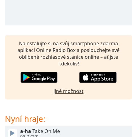
opens
subtitles
settings
dialog
subtitles
off
,
Nainstalujte si na svůj smartphone zdarma
selected
aplikaci Online Radio Box a poslouchejte své
oblíbené rozhlasové stanice online – ať jste
Audio
Track
kdekoliv!
Picture-
in-
Picture
Fullscreen
jiné možnost
This
is
a
Nyní hraje:
modal
window.
a-ha
Take On Me
99-7 CVS