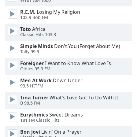
WYBT AM 1000
of
dialog
R.E.M.
Losing My Religion
window.
103.9 Bob FM
Escape
Toto
Africa
will
Classic Hits 103.3
cancel
and
Simple Minds
Don't You (Forget About Me)
close
Tally 99.9
the
window.
Foreigner
I Want to Know What Love Is
Oldies 95.9 FM
Text
Men At Work
Down Under
Color
93.5 HITFM
Tina Turner
What's Love Got To Do With It
Opacity
B 98.5 FM
Eurythmics
Sweet Dreams
Text
181.FM Classic Hits
Background
Bon Jovi
Livin' On a Prayer
Color