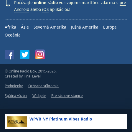
Počúvajte
online rádio
vo svojom smartfóne zdarma s
pre
Android
alebo
iOS
aplikáciou!
Afrika
Ázie
Severná Amerika
Južná Amerika
Európa
Oceánia
© Online Radio Box, 2015-2026.
Created by
Final Level
Podmienky
Ochrana súkromia
Spätná väzba
Widgety
Pre rádiové stanice
WPVR NY Platinum Vibes Radio