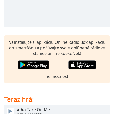
opens
subtitles
settings
dialog
subtitles
off
,
selected
Nainštalujte si aplikáciu Online Radio Box aplikáciu
Audio
do smartfónu a počúvajte svoje obľúbené rádiové
Track
stanice online kdekoľvek!
Picture-
in-
Picture
Fullscreen
This
iné možnosti
is
a
modal
Teraz hrá:
window.
a-ha
Take On Me
Beginning