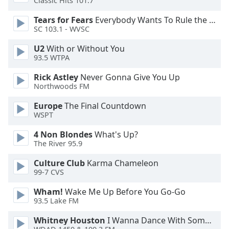
Classic Hits 101.7
Tears for Fears
Everybody Wants To Rule the World
Opacity
SC 103.1 - WVSC
U2
With or Without You
Caption
93.5 WTPA
Area
Background
Rick Astley
Never Gonna Give You Up
Color
Northwoods FM
Europe
The Final Countdown
Opacity
WSPT
4 Non Blondes
What's Up?
The River 95.9
Font
Size
Culture Club
Karma Chameleon
99-7 CVS
Text
Wham!
Wake Me Up Before You Go-Go
Edge
93.5 Lake FM
Style
Whitney Houston
I Wanna Dance With Somebody