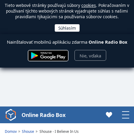
Tieto webové stránky používajú súbory
cookies
. Pokračovaním v
používaní týchto webových stránok vyjadrujete súhlas s našimi
pravidlami týkajúcimi sa používania súborov cookies.
Nainštalovať mobilnú aplikáciu zdarma
Online Radio Box
Nie, vďaka
Online Radio Box
Video
Player
is
Domov
Shouse
Shouse - I Believe In Us