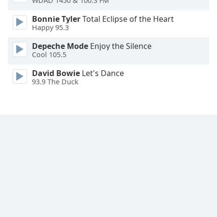
WDAD 1450 & 100.3 FM
Font
Bonnie Tyler
Total Eclipse of the Heart
Family
Happy 95.3
Depeche Mode
Enjoy the Silence
Reset
Cool 105.5
Done
Close
David Bowie
Let's Dance
Modal
93.9 The Duck
Dialog
End
of
dialog
window.