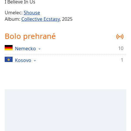
Remaining
I Believe In Us
Time
-
Umelec:
Shouse
-:-
Album:
Collective Ecstasy
, 2025
1x
Bolo prehrané
Playback
Rate
10
Nemecko
Chapters
1
Chapters
Kosovo
Descriptions
descriptions
off
,
selected
Subtitles
subtitles
settings
,