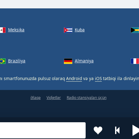
Meksika
Kuba
Braziliya
Almaniya
nı smartfonunuzda pulsuz olaraq
Android
və ya
iOS
tətbiqi ilə dinləyin
Əlaqə
Vidjetlər
Radio stansiyaları üçün