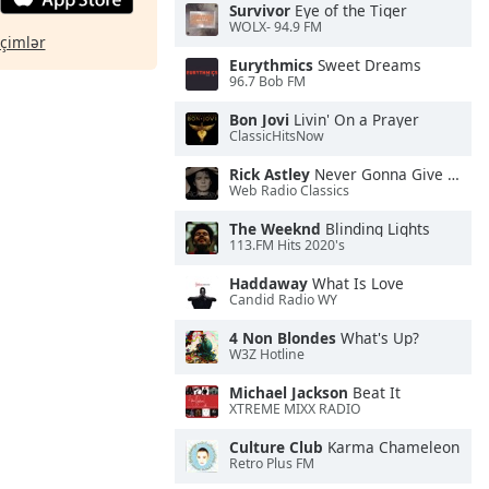
Survivor
Eye of the Tiger
WOLX- 94.9 FM
eçimlər
Eurythmics
Sweet Dreams
96.7 Bob FM
Bon Jovi
Livin' On a Prayer
ClassicHitsNow
Rick Astley
Never Gonna Give You Up
Web Radio Classics
The Weeknd
Blinding Lights
113.FM Hits 2020's
Haddaway
What Is Love
Candid Radio WY
4 Non Blondes
What's Up?
W3Z Hotline
Michael Jackson
Beat It
XTREME MIXX RADIO
Culture Club
Karma Chameleon
Retro Plus FM