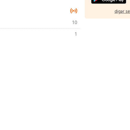
digər s
10
1