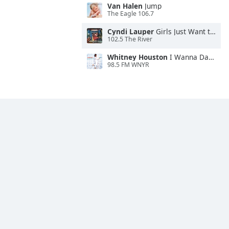
Van Halen
Jump
The Eagle 106.7
Cyndi Lauper
Girls Just Want to Have Fun
102.5 The River
Whitney Houston
I Wanna Dance With Somebody
98.5 FM WNYR