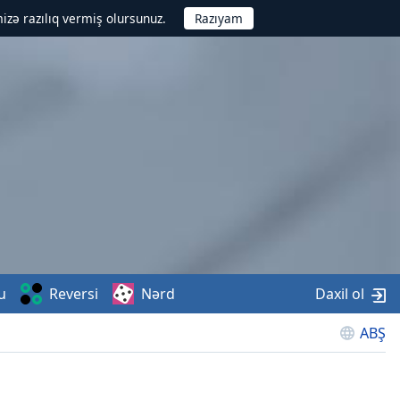
izə razılıq vermiş olursunuz.
u
Reversi
Nərd
Daxil ol
ABŞ