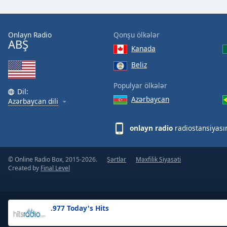
the
window.
Onlayn Radio
Qonşu ölkələr
ABŞ
Text
Kanada
Color
Beliz
Opacity
Populyar ölkələr
Dil:
Azərbaycan
Azərbaycan dili
Text
Background
onlayn radio
radiostansiyası
Color
© Online Radio Box, 2015-2026.
Şərtlər
Məxfilik Siyasəti
Opacity
Created by
Final Level
Caption
Area
.977 Today's Hits
Background