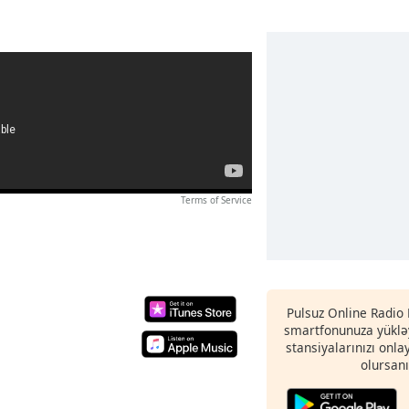
Terms of Service
Pulsuz Online Radio 
smartfonunuza yükləy
stansiyalarınızı onla
olursanı