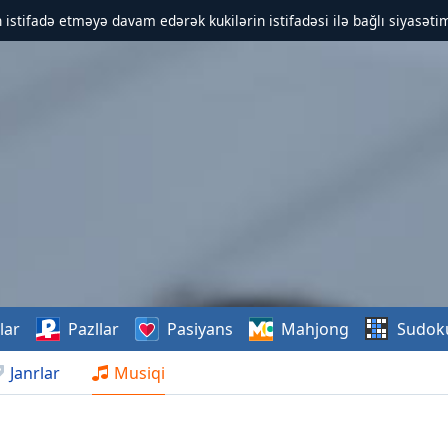
 istifadə etməyə davam edərək kukilərin istifadəsi ilə bağlı siyasətim
lar
Pazllar
Pasiyans
Mahjong
Sudok
Janrlar
Musiqi