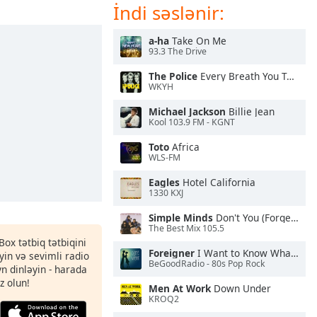
İndi səslənir:
a-ha
Take On Me
93.3 The Drive
The Police
Every Breath You Take
WKYH
Michael Jackson
Billie Jean
Kool 103.9 FM - KGNT
Toto
Africa
WLS-FM
Eagles
Hotel California
1330 KXJ
Simple Minds
Don't You (Forget About Me)
The Best Mix 105.5
Box tətbiq tətbiqini
Foreigner
I Want to Know What Love Is
in və sevimli radio
BeGoodRadio - 80s Pop Rock
yn dinləyin - harada
z olun!
Men At Work
Down Under
KROQ2