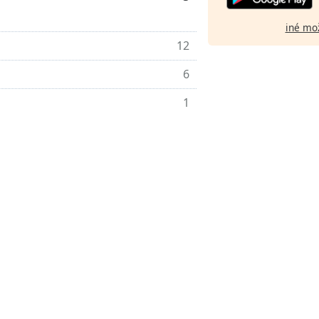
iné mo
12
6
1