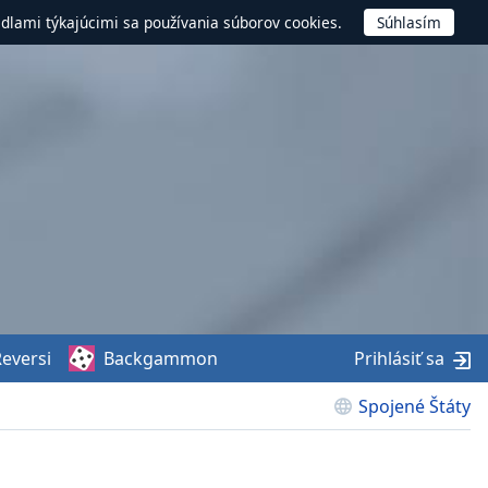
idlami týkajúcimi sa používania súborov cookies.
eversi
Backgammon
Prihlásiť sa
Spojené Štáty