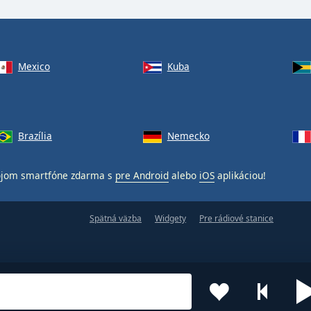
Mexico
Kuba
Brazília
Nemecko
ojom smartfóne zdarma s
pre Android
alebo
iOS
aplikáciou!
Spätná väzba
Widgety
Pre rádiové stanice