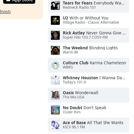
Tears for Fears
Everybody Wants To Rule the World
Redneck Radio 101
žnosti
U2
With or Without You
Village Radio - Classic Alternative
Rick Astley
Never Gonna Give You Up
Super Hits 103.7 COSY-FM
The Weeknd
Blinding Lights
Warm 98
Culture Club
Karma Chameleon
WBRS
Whitney Houston
I Wanna Dance With Somebody
Today's 101.9
Oasis
Wonderwall
The Mix USA
No Doubt
Don't Speak
Outer Rim
Ace of Base
All That She Wants
KICX 96.1 FM