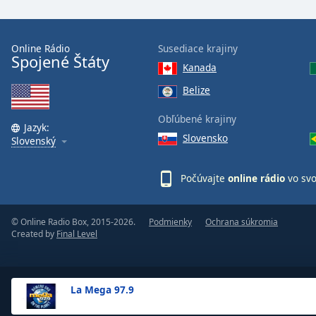
the
window.
Online Rádio
Susediace krajiny
Spojené Štáty
Text
Kanada
Color
Belize
Opacity
Obľúbené krajiny
Jazyk:
Slovensko
Slovenský
Text
Background
Počúvajte
online rádio
vo sv
Color
© Online Radio Box, 2015-2026.
Podmienky
Ochrana súkromia
Opacity
Created by
Final Level
Caption
Area
La Mega 97.9
Background