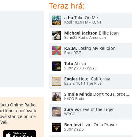
Teraz hrá:
a-ha
Take On Me
Kool 103.9 FM - KGNT
Michael Jackson
Billie Jean
Serie25 Radio American
R.E.M.
Losing My Religion
Rock 97.7
Toto
Africa
Sunny 93.3 - WSYE
Eagles
Hotel California
92.3 & 101.1 The River
Simple Minds
Don't You (Forget About Me)
K4CO Radio
ikáciu Online Radio
Survivor
Eye of the Tiger
artfónu a počúvajte
WRGC
ové stanice online
ľvek!
Bon Jovi
Livin' On a Prayer
Sunny 92.5