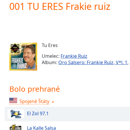
Current
001 TU ERES Frakie ruiz
Time
0:00
/
Duration
-:-
Loaded
:
0.00%
0:00
Tu Eres
Stream
Type
LIVE
Umelec:
Frankie Ruiz
Seek to
Album:
Oro Salsero: Frankie Ruiz, V*l. 1
,
live,
currently
behind
live
LIVE
Remaining
Bolo prehrané
Time
-
-:-
Spojené Štáty
1x
El Zol 97.1
Playback
Rate
La Kalle Salsa