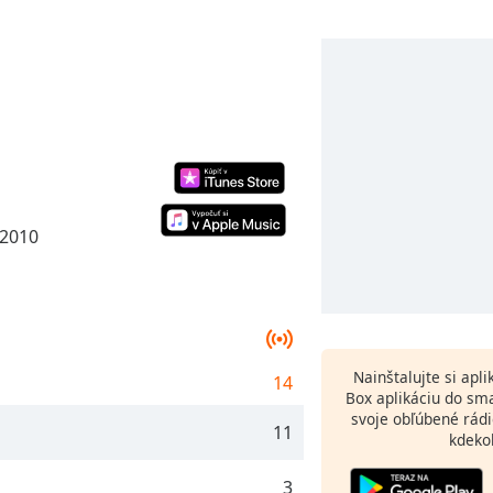
 2010
Nainštalujte si apl
14
Box aplikáciu do sm
svoje obľúbené rádi
11
kdeko
3