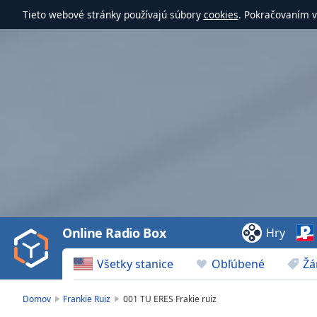
Tieto webové stránky používajú súbory
cookies
. Pokračovaním v
Video
Player
is
loading.
Play
Video
Online Radio Box
Hry
Play
Skip
Všetky stanice
Obľúbené
Žá
Backward
Skip
Forward
Domov
Frankie Ruiz
001 TU ERES Frakie ruiz
Mute