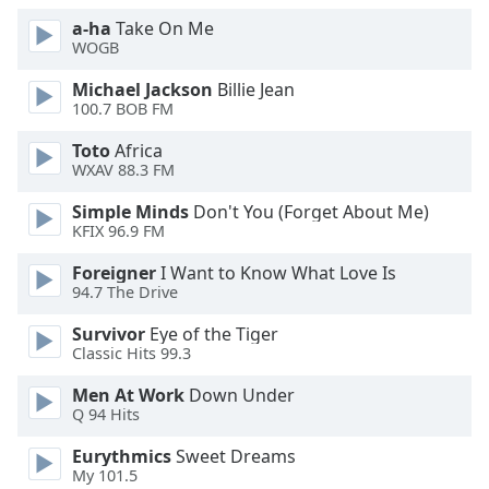
Beginning
of
a-ha
Take On Me
WOGB
dialog
window.
Michael Jackson
Billie Jean
Escape
100.7 BOB FM
will
cancel
Toto
Africa
and
WXAV 88.3 FM
close
Simple Minds
Don't You (Forget About Me)
the
KFIX 96.9 FM
window.
Foreigner
I Want to Know What Love Is
Text
94.7 The Drive
Color
Survivor
Eye of the Tiger
Classic Hits 99.3
Opacity
Men At Work
Down Under
Q 94 Hits
Text
Eurythmics
Sweet Dreams
Background
My 101.5