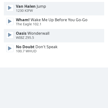
Van Halen
Jump
Font
1230 KIFW
Family
Wham!
Wake Me Up Before You Go-Go
The Eagle 102.1
Reset
Oasis
Wonderwall
Done
WIBZ Z95.5
Close
Modal
No Doubt
Don't Speak
Dialog
End
100.7 WHUD
of
dialog
window.