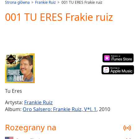
is
Strona glówna
Frankie Ruiz
001 TU ERES Frakie ruiz
loading.
001 TU ERES Frakie ruiz
Play
Video
Play
Skip
Backward
Skip
Forward
Mute
Current
Time
0:00
/
Duration
-:-
Tu Eres
Loaded
:
0.00%
Artysta:
Frankie Ruiz
Stream
Album:
Oro Salsero: Frankie Ruiz, V*l. 1
, 2010
Type
LIVE
Seek to
Rozegrany na
live,
currently
behind
live
LIVE