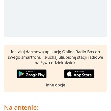
opens
subtitles
settings
dialog
subtitles
off
,
selected
Audio
Track
Instałuj darmową aplikację Online Radio Box do
swego smartfonu i słuchaj uliubionę stacji radiowe
Picture-
na żywo gdziekolwiek!
in-
Picture
Fullscreen
This
is
inne opcje
a
modal
window.
Na antenie: