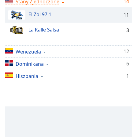
14
Stany Zjednoczone
Remaining
Time
-
El Zol 97.1
11
-:-
La Kalle Salsa
3
1x
Playback
Rate
12
Wenezuela
Chapters
6
Dominikana
Chapters
1
Hiszpania
Descriptions
descriptions
off
,
selected
Subtitles
subtitles
settings
,