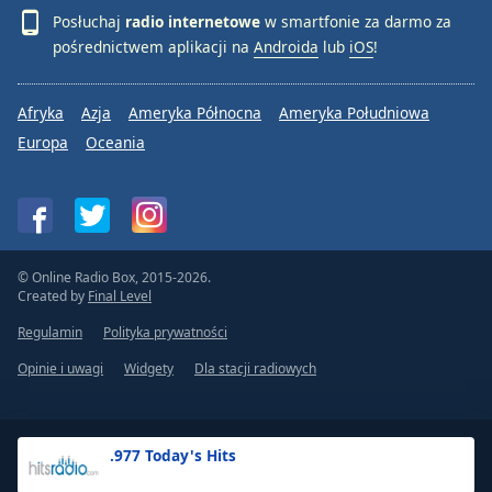
Posłuchaj
radio internetowe
w smartfonie za darmo za
pośrednictwem aplikacji na
Androida
lub
iOS
!
Afryka
Azja
Ameryka Północna
Ameryka Południowa
Europa
Oceania
© Online Radio Box, 2015-2026.
Created by
Final Level
Regulamin
Polityka prywatności
Opinie i uwagi
Widgety
Dla stacji radiowych
.977 Today's Hits