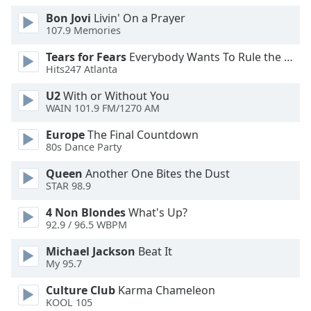
Color
Bon Jovi
Livin' On a Prayer
107.9 Memories
Opacity
Tears for Fears
Everybody Wants To Rule the World
Hits247 Atlanta
Caption
U2
With or Without You
Area
WAIN 101.9 FM/1270 AM
Background
Color
Europe
The Final Countdown
80s Dance Party
Opacity
Queen
Another One Bites the Dust
STAR 98.9
Font
4 Non Blondes
What's Up?
Size
92.9 / 96.5 WBPM
Michael Jackson
Beat It
Text
My 95.7
Edge
Culture Club
Karma Chameleon
Style
KOOL 105