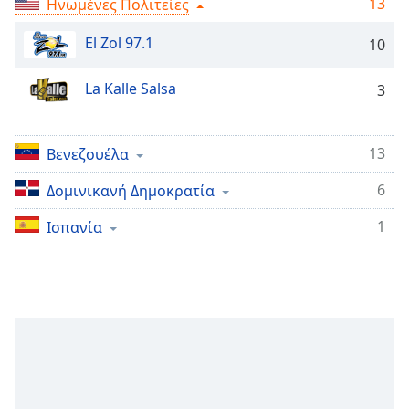
13
Ηνωμένες Πολιτείες
Remaining
Time
-
El Zol 97.1
10
-:-
La Kalle Salsa
3
1x
Playback
Rate
13
Βενεζουέλα
Chapters
6
Δομινικανή Δημοκρατία
Chapters
1
Ισπανία
Descriptions
descriptions
off
,
selected
Subtitles
subtitles
settings
,