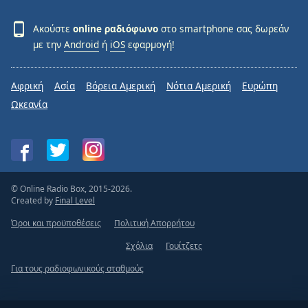
Ακούστε
online ραδιόφωνο
στο smartphone σας δωρεάν
με την
Android
ή
iOS
εφαρμογή!
Αφρική
Ασία
Βόρεια Αμερική
Νότια Αμερική
Ευρώπη
Ωκεανία
© Online Radio Box, 2015-2026.
Created by
Final Level
Όροι και προϋποθέσεις
Πολιτική Απορρήτου
Σχόλια
Γουίτζετς
Για τους ραδιοφωνικούς σταθμούς