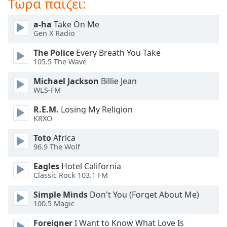
Τώρα παίζει:
Beginning
of
dialog
a-ha
Take On Me
Gen X Radio
window.
Escape
The Police
Every Breath You Take
will
105.5 The Wave
cancel
and
Michael Jackson
Billie Jean
close
WLS-FM
the
R.E.M.
Losing My Religion
window.
KRXO
Text
Toto
Africa
Color
96.9 The Wolf
Eagles
Hotel California
Classic Rock 103.1 FM
Opacity
Simple Minds
Don't You (Forget About Me)
100.5 Magic
Text
Background
Foreigner
I Want to Know What Love Is