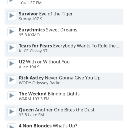
Color
104.1 EZ FM
Survivor
Eye of the Tiger
Opacity
Sunny 107.9
Eurythmics
Sweet Dreams
Caption
95.3 KXMO
Area
Tears for Fears
Everybody Wants To Rule the World
Background
KLCE Classy 97
Color
U2
With or Without You
Alice 104.9
Opacity
Rick Astley
Never Gonna Give You Up
WODY Odyssey Radio
Font
Size
The Weeknd
Blinding Lights
WARM 103.3 FM
Text
Queen
Another One Bites the Dust
Edge
93.5 Lake FM
Style
4 Non Blondes
What's Up?