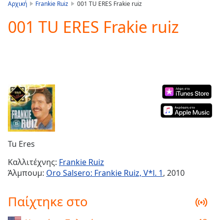
is
Αρχική
Frankie Ruiz
001 TU ERES Frakie ruiz
loading.
001 TU ERES Frakie ruiz
Play
Video
Play
Skip
Backward
Skip
Forward
Mute
Current
Time
0:00
/
Duration
-:-
Tu Eres
Loaded
:
0.00%
Καλλιτέχνης:
Frankie Ruiz
Stream
Άλμπουμ:
Oro Salsero: Frankie Ruiz, V*l. 1
, 2010
Type
LIVE
Seek to
Παίχτηκε στο
live,
currently
behind
live
LIVE