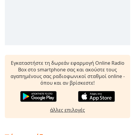
opens
subtitles
settings
dialog
subtitles
off
,
selected
Audio
Track
Εγκαταστήστε τη δωρεάν εφαρμογή Online Radio
Box στο smartphone σας και ακούστε τους
Picture-
αγαπημένους σας ραδιοφωνικοί σταθμοί online -
in-
Picture
όπου και αν βρίσκεστε!
Fullscreen
This
is
a
άλλες επιλογές
modal
window.