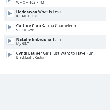
WMOM 102.7 FM
Font
Haddaway
What Is Love
Family
K-EARTH 101
Culture Club
Karma Chameleon
Reset
91.1 KGWB
Done
Natalie Imbruglia
Torn
Close
My 95.7
Modal
Dialog
End
Cyndi Lauper
Girls Just Want to Have Fun
of
BlackLight Radio
dialog
window.