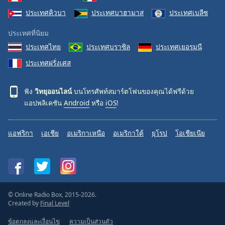
ประเทศคิวบา
ประเทศบาฮามาส
ประเทศเบลีซ
ประเทศที่นิยม
ประเทศไทย
ประเทศบราซิล
ประเทศเยอรมนี
ประเทศฝรั่งเศส
ฟัง
วิทยุออนไลน์
บนโทรศัพท์สมาร์ตโฟนของคุณได้ฟรีด้วย
แอปพลิเคชัน
Android
หรือ
iOS
!
แอฟริกา
เอเชีย
อเมริกาเหนือ
อเมริกาใต้
ยุโรป
โอเชียเนีย
© Online Radio Box, 2015-2026.
Created by
Final Level
ข้อตกลงและเงื่อนไข
ความเป็นส่วนตัว