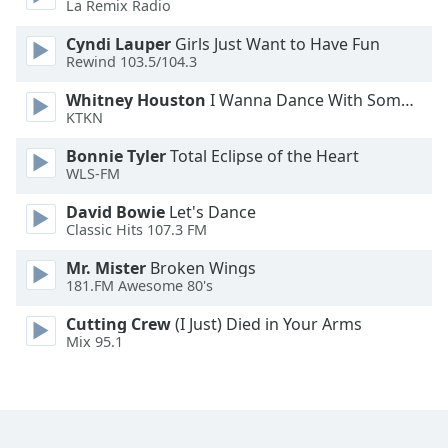
La Remix Radio
Family
Cyndi Lauper
Girls Just Want to Have Fun
Rewind 103.5/104.3
Reset
Whitney Houston
I Wanna Dance With Somebody
Done
KTKN
Close
Modal
Bonnie Tyler
Total Eclipse of the Heart
Dialog
WLS-FM
End
of
David Bowie
Let's Dance
dialog
Classic Hits 107.3 FM
window.
Mr. Mister
Broken Wings
181.FM Awesome 80's
Cutting Crew
(I Just) Died in Your Arms
Mix 95.1