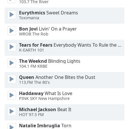
103.7 The River
Opacity
Eurythmics
Sweet Dreams
Toximania
Caption
Bon Jovi
Livin' On a Prayer
Area
WROB The Rob
Background
Color
Tears for Fears
Everybody Wants To Rule the World
K-EARTH 101
Opacity
The Weeknd
Blinding Lights
104.1 FM KRBE
Font
Queen
Another One Bites the Dust
Size
113.FM The 80's
Haddaway
What Is Love
PINK SKY New Hampshire
Text
Edge
Michael Jackson
Beat It
Style
HOT 97.5 FM
Natalie Imbruglia
Torn
Font