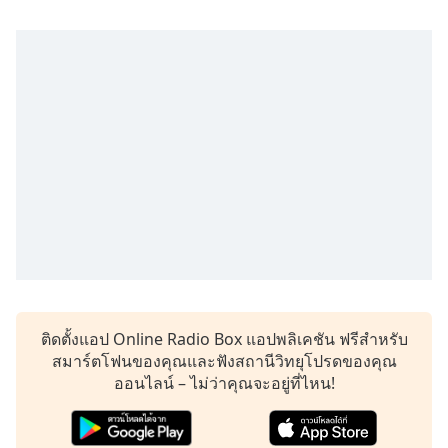
subtitles
settings
dialog
subtitles
off
,
selected
Audio
Track
Picture-
in-
Picture
Fullscreen
This
is
a
ติดตั้งแอป Online Radio Box แอปพลิเคชัน ฟรีสำหรับ
modal
สมาร์ตโฟนของคุณและฟังสถานีวิทยุโปรดของคุณ
window.
ออนไลน์ – ไม่ว่าคุณจะอยู่ที่ไหน!
Beginning
of