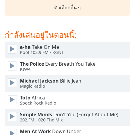
dialog
ตัวเลือกอื่น ๆ
window.
Escape
will
cancel
กำลังเล่นอยู่ในตอนนี้:
and
close
a-ha
Take On Me
the
Kool 103.9 FM - KGNT
window.
The Police
Every Breath You Take
KIWA
Text
Color
Michael Jackson
Billie Jean
Magic Radio
Opacity
Toto
Africa
Spock Rock Radio
Text
Simple Minds
Don't You (Forget About Me)
Background
202.FM - 020 The Mix
Color
Men At Work
Down Under