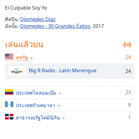
Time
-
El Culpable Soy Yo
-:-
ศิลปิน:
Diomedes Díaz
1x
อัลบั้ม:
Diomedes - 30 Grandes Éxitos
, 2017
Playback
Rate
เล่นแล้วบน
Chapters
24
สหรัฐ
Chapters
Big R Radio - Latin Merengue
24
Descriptions
descriptions
off
,
23
ประเทศโคลอมเบีย
selected
8
ประเทศกัวเตมาลา
Subtitles
1
สาธารณรัฐโดมินิกัน
subtitles
settings
,
opens