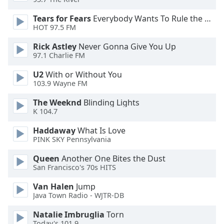
Color
Tears for Fears
Everybody Wants To Rule the World
HOT 97.5 FM
Opacity
Rick Astley
Never Gonna Give You Up
97.1 Charlie FM
Caption
Area
U2
With or Without You
Background
103.9 Wayne FM
Color
The Weeknd
Blinding Lights
K 104.7
Opacity
Haddaway
What Is Love
PINK SKY Pennsylvania
Font
Queen
Another One Bites the Dust
Size
San Francisco's 70s HITS
Van Halen
Jump
Text
Java Town Radio - WJTR-DB
Edge
Style
Natalie Imbruglia
Torn
Today's 101.9