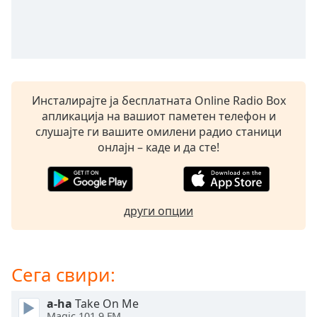
opens
subtitles
settings
dialog
subtitles
off
,
Инсталирајте ја бесплатната Online Radio Box
selected
апликација на вашиот паметен телефон и
слушајте ги вашите омилени радио станици
Audio
Track
онлајн – каде и да сте!
Picture-
in-
Picture
Fullscreen
други опции
This
is
a
Сега свири:
modal
window.
a-ha
Take On Me
Magic 101.9 FM