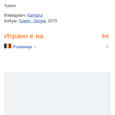
Remaining
Tulem
Time
-
Изведувач:
Kamara
-:-
Албум:
Tulem - Single
, 2019
1x
Играно е на
Playback
Rate
2
Романија
Chapters
Chapters
Descriptions
descriptions
off
,
selected
Subtitles
subtitles
settings
,