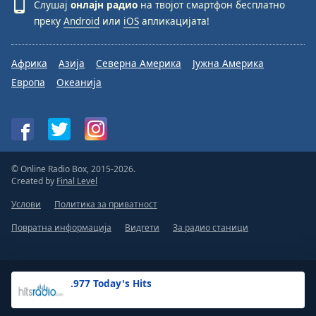
Слушај
онлајн радио
на твојот смартфон бесплатно
преку
Android
или
iOS
апликацијата!
Африка
Азија
Северна Америка
Јужна Америка
Европа
Океанија
© Online Radio Box, 2015-2026.
Created by
Final Level
Услови
Политика за приватност
Повратна информација
Видгети
За радио станици
.977 Today's Hits