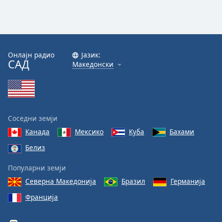
Онлајн радио
Јазик:
САД
Македонски
Соседни земји
Канада
Мексико
Куба
Бахами
Белиз
Популарни земји
Северна Македонија
Бразил
Германија
Франција