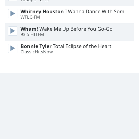
Font
Whitney Houston
I Wanna Dance With Somebody
Family
WTLC-FM
Wham!
Wake Me Up Before You Go-Go
93.5 HITFM
Reset
Done
Bonnie Tyler
Total Eclipse of the Heart
Close
ClassicHitsNow
Modal
Dialog
End
of
dialog
window.