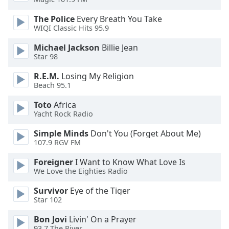
Beginning
of
The Police
Every Breath You Take
dialog
WIQI Classic Hits 95.9
window.
Escape
Michael Jackson
Billie Jean
will
Star 98
cancel
R.E.M.
Losing My Religion
and
Beach 95.1
close
the
Toto
Africa
window.
Yacht Rock Radio
Simple Minds
Don't You (Forget About Me)
Text
107.9 RGV FM
Color
Foreigner
I Want to Know What Love Is
We Love the Eighties Radio
Opacity
Survivor
Eye of the Tiger
Star 102
Text
Background
Bon Jovi
Livin' On a Prayer
93.7 The River