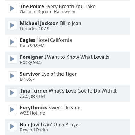
of
The Police
Every Breath You Take
dialog
Gaslight Square Halloween
window.
Escape
Michael Jackson
Billie Jean
will
Decades 107.9
cancel
Eagles
Hotel California
and
Kola 99.9FM
close
the
Foreigner
I Want to Know What Love Is
window.
Rocky 98.5
Survivor
Eye of the Tiger
Text
B 105.7
Color
Tina Turner
What's Love Got To Do With It
92.5 Jack FM
Opacity
Eurythmics
Sweet Dreams
W3Z Hotline
Text
Background
Bon Jovi
Livin' On a Prayer
Rewind Radio
Color