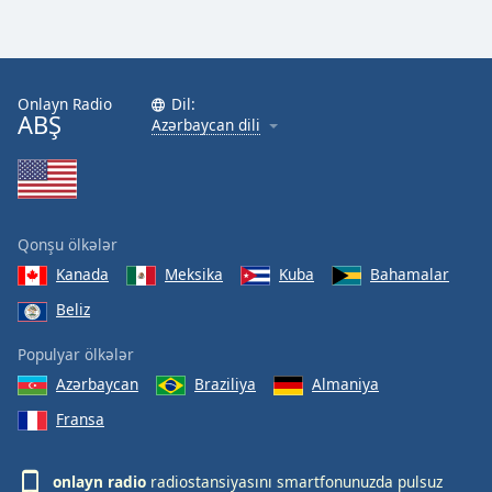
Onlayn Radio
Dil:
ABŞ
Azərbaycan dili
Qonşu ölkələr
Kanada
Meksika
Kuba
Bahamalar
Beliz
Populyar ölkələr
Azərbaycan
Braziliya
Almaniya
Fransa
onlayn radio
radiostansiyasını smartfonunuzda pulsuz