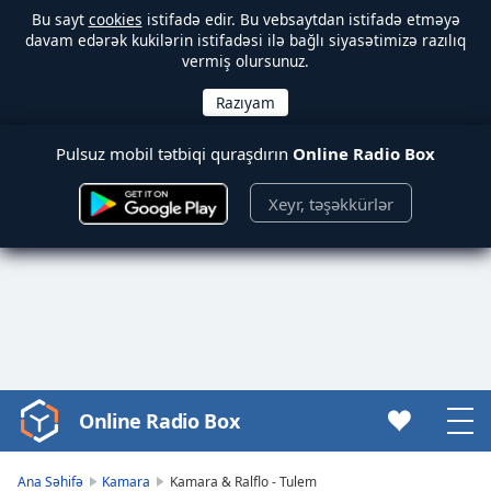
Bu sayt
cookies
istifadə edir. Bu vebsaytdan istifadə etməyə
davam edərək kukilərin istifadəsi ilə bağlı siyasətimizə razılıq
vermiş olursunuz.
Pulsuz mobil tətbiqi quraşdırın
Online Radio Box
Xeyr, təşəkkürlər
Online Radio Box
Video
Player
is
Ana Səhifə
Kamara
Kamara & Ralflo - Tulem