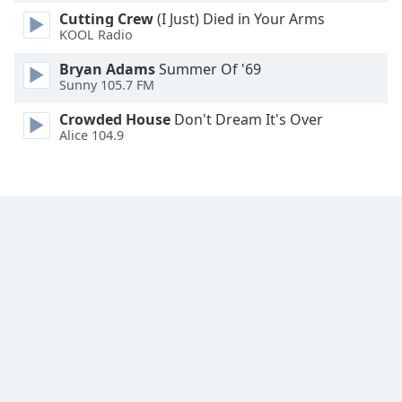
Font
Cutting Crew
(I Just) Died in Your Arms
Family
KOOL Radio
Bryan Adams
Summer Of '69
Sunny 105.7 FM
Reset
Done
Crowded House
Don't Dream It's Over
Close
Alice 104.9
Modal
Dialog
End
of
dialog
window.