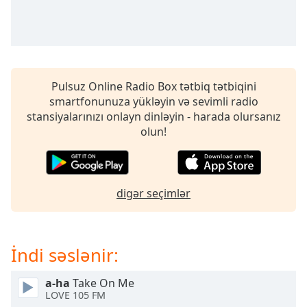
opens
subtitles
settings
dialog
subtitles
off
,
Pulsuz Online Radio Box tətbiq tətbiqini
selected
smartfonunuza yükləyin və sevimli radio
stansiyalarınızı onlayn dinləyin - harada olursanız
Audio
Track
olun!
Picture-
in-
Picture
Fullscreen
digər seçimlər
This
is
a
İndi səslənir:
modal
window.
a-ha
Take On Me
LOVE 105 FM
Beginning