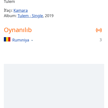
Remaining
Tulem
Time
-
İfaçı:
Kamara
-:-
Album:
Tulem - Single
, 2019
1x
Oynanılıb
Playback
Rate
3
Rumıniya
Chapters
Chapters
Descriptions
descriptions
off
,
selected
Subtitles
subtitles
settings
,