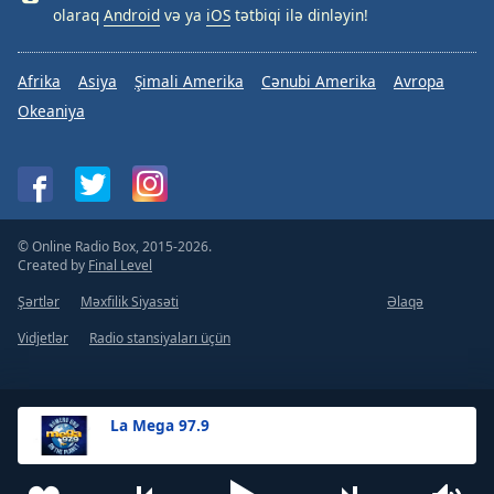
olaraq
Android
və ya
iOS
tətbiqi ilə dinləyin!
Afrika
Asiya
Şimali Amerika
Cənubi Amerika
Avropa
Okeaniya
© Online Radio Box, 2015-2026.
Created by
Final Level
Şərtlər
Məxfilik Siyasəti
Əlaqə
Vidjetlər
Radio stansiyaları üçün
La Mega 97.9