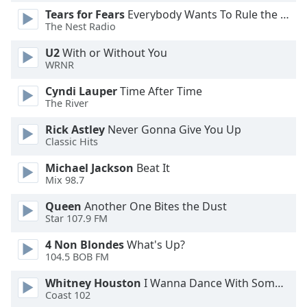
Tears for Fears
Everybody Wants To Rule the World
The Nest Radio
Opacity
U2
With or Without You
WRNR
Caption
Area
Cyndi Lauper
Time After Time
Background
The River
Color
Rick Astley
Never Gonna Give You Up
Classic Hits
Opacity
Michael Jackson
Beat It
Mix 98.7
Font
Queen
Another One Bites the Dust
Size
Star 107.9 FM
4 Non Blondes
What's Up?
Text
104.5 BOB FM
Edge
Style
Whitney Houston
I Wanna Dance With Somebody
Coast 102