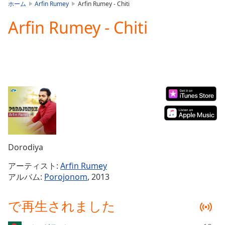
is
ホーム
Arfin Rumey
Arfin Rumey - Chiti
loading.
Arfin Rumey - Chiti
Play
Video
Play
Skip
Backward
Skip
Forward
Mute
Current
Time
0:00
/
Duration
-:-
Dorodiya
Loaded
:
0.00%
アーティスト:
Arfin Rumey
Stream
アルバム:
Porojonom
, 2013
Type
LIVE
Seek to
で再生されました
live,
currently
behind
live
LIVE