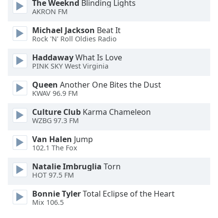
Color
The Weeknd
Blinding Lights
AKRON FM
Opacity
Michael Jackson
Beat It
Rock 'N' Roll Oldies Radio
Caption
Haddaway
What Is Love
PINK SKY West Virginia
Area
Background
Queen
Another One Bites the Dust
Color
KWAV 96.9 FM
Culture Club
Karma Chameleon
Opacity
WZBG 97.3 FM
Van Halen
Jump
Font
102.1 The Fox
Size
Natalie Imbruglia
Torn
HOT 97.5 FM
Text
Bonnie Tyler
Total Eclipse of the Heart
Edge
Mix 106.5
Style