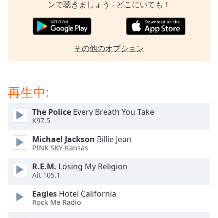
ンで聴きましょう - どこにいても！
opens
subtitles
settings
dialog
その他のオプション
subtitles
off
,
selected
再生中:
Audio
Track
The Police
Every Breath You Take
Picture-
K97.5
in-
Picture
Michael Jackson
Billie Jean
Fullscreen
PINK SKY Kansas
This
is
R.E.M.
Losing My Religion
a
Alt 105.1
modal
Eagles
Hotel California
window.
Rock Me Radio