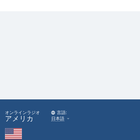
Font
Family
Reset
Done
Close
Modal
Dialog
End
of
dialog
window.
オンラインラジオ
言語:
アメリカ
日本語