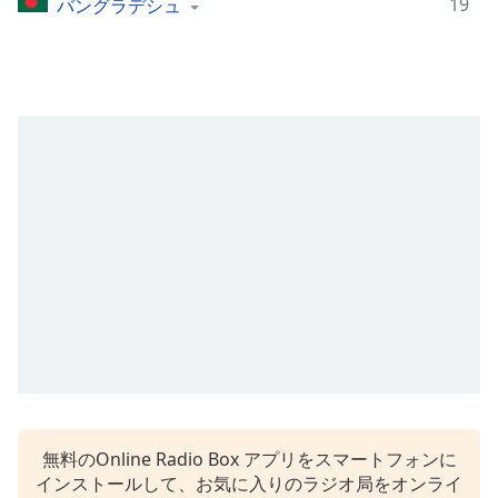
19
バングラデシュ
Remaining
Time
-
-:-
1x
Playback
Rate
Chapters
Chapters
Descriptions
descriptions
off
,
selected
Subtitles
無料のOnline Radio Box アプリをスマートフォンに
subtitles
インストールして、お気に入りのラジオ局をオンライ
settings
,