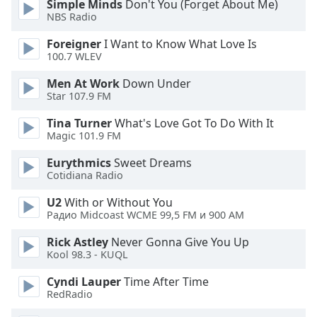
Beginning
Simple Minds
Don't You (Forget About Me)
of
NBS Radio
dialog
Foreigner
I Want to Know What Love Is
window.
100.7 WLEV
Escape
will
Men At Work
Down Under
cancel
Star 107.9 FM
and
Tina Turner
What's Love Got To Do With It
close
Magic 101.9 FM
the
window.
Eurythmics
Sweet Dreams
Cotidiana Radio
Text
U2
With or Without You
Color
Радио Midcoast WCME 99,5 FM и 900 AM
Rick Astley
Never Gonna Give You Up
Opacity
Kool 98.3 - KUQL
Cyndi Lauper
Time After Time
Text
RedRadio
Background