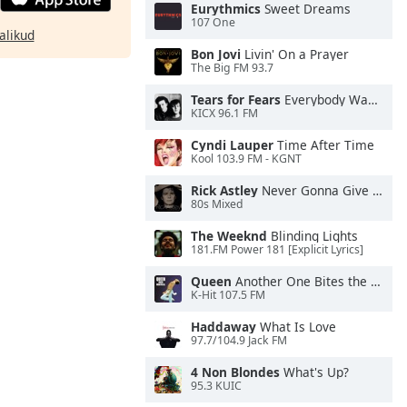
Eurythmics
Sweet Dreams
107 One
alikud
Bon Jovi
Livin' On a Prayer
The Big FM 93.7
Tears for Fears
Everybody Wants To Rule the World
KICX 96.1 FM
Cyndi Lauper
Time After Time
Kool 103.9 FM - KGNT
Rick Astley
Never Gonna Give You Up
80s Mixed
The Weeknd
Blinding Lights
181.FM Power 181 [Explicit Lyrics]
Queen
Another One Bites the Dust
K-Hit 107.5 FM
Haddaway
What Is Love
97.7/104.9 Jack FM
4 Non Blondes
What's Up?
95.3 KUIC