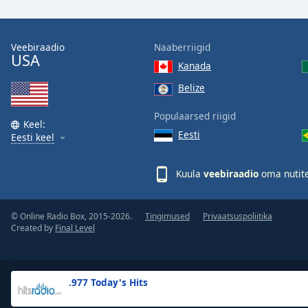
the
window.
Veebiraadio
Naaberriigid
USA
Text
Kanada
Color
Belize
Opacity
Populaarsed riigid
Keel:
Eesti
Eesti keel
Text
Background
Kuula
veebiraadio
oma nutite
Color
© Online Radio Box, 2015-2026.
Tingimused
Privaatsuspoliitika
Opacity
Created by
Final Level
Caption
Area
.977 Today's Hits
Background