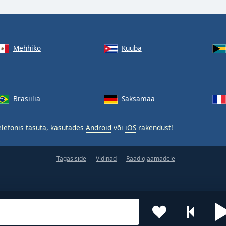
Mehhiko
Kuuba
Brasiilia
Saksamaa
lefonis tasuta, kasutades
Android
või
iOS
rakendust!
Tagasiside
Vidinad
Raadiojaamadele