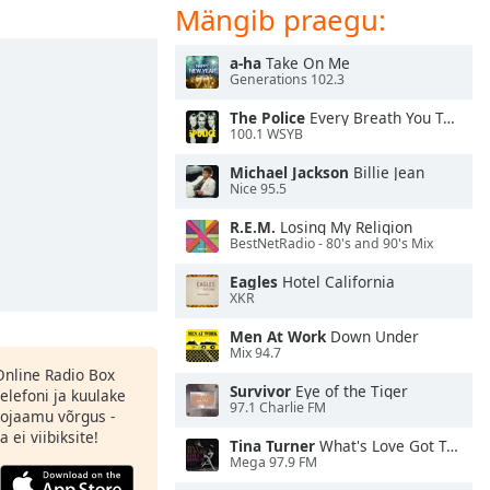
Mängib praegu:
a-ha
Take On Me
Generations 102.3
The Police
Every Breath You Take
100.1 WSYB
Michael Jackson
Billie Jean
Nice 95.5
R.E.M.
Losing My Religion
BestNetRadio - 80's and 90's Mix
Eagles
Hotel California
XKR
Men At Work
Down Under
Mix 94.7
 Online Radio Box
Survivor
Eye of the Tiger
elefoni ja kuulake
97.1 Charlie FM
ojaamu võrgus -
 ei viibiksite!
Tina Turner
What's Love Got To Do With It
Mega 97.9 FM