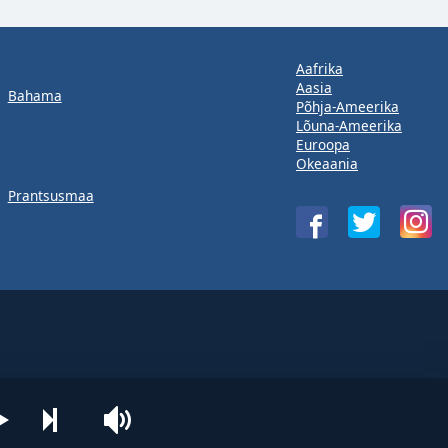
Aafrika
Aasia
Bahama
Põhja-Ameerika
Lõuna-Ameerika
Euroopa
Okeaania
Prantsusmaa