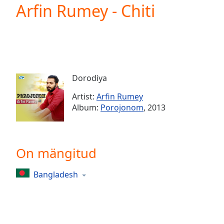
Current
Arfin Rumey - Chiti
Time
0:00
/
Duration
-:-
Loaded
:
0.00%
0:00
Dorodiya
Stream
Type
LIVE
Artist:
Arfin Rumey
Seek to
Album:
Porojonom
, 2013
live,
currently
behind
live
LIVE
Remaining
On mängitud
Time
-
-:-
Bangladesh
1x
Playback
Rate