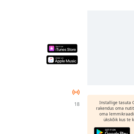
Installige tasuta
18
rakendus oma nutit
oma lemmikraadi
ükskõik kus te ka