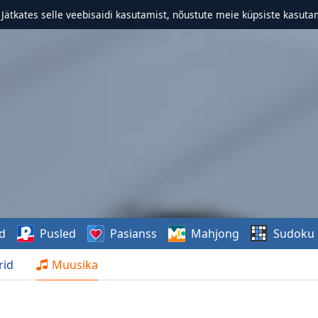
. Jätkates selle veebisaidi kasutamist, nõustute meie küpsiste kasutam
d
Pusled
Pasianss
Mahjong
Sudoku
rid
Muusika