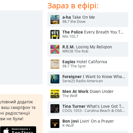
Зараз в ефірі:
a-ha
Take On Me
98.7 the Dove
The Police
Every Breath You Take
Mix 102.7
R.E.M.
Losing My Religion
WROB The Rob
Eagles
Hotel California
98.7 The Spot
Foreigner
I Want to Know What Love Is
Serie25 Radio American
Men At Work
Down Under
The Wolf
штовний додаток
Tina Turner
What's Love Got To Do With It
а ваш смартфон та
COOL 1053 - Carolina Beach & Oldies Radio
ні радіостанції
 ви не були!
Bon Jovi
Livin' On a Prayer
K-Wulf