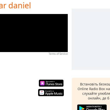
ar daniel
Terms of Service
Встановіть безко
Online Radio Box н
слухайте улюбле
онлайн, де б