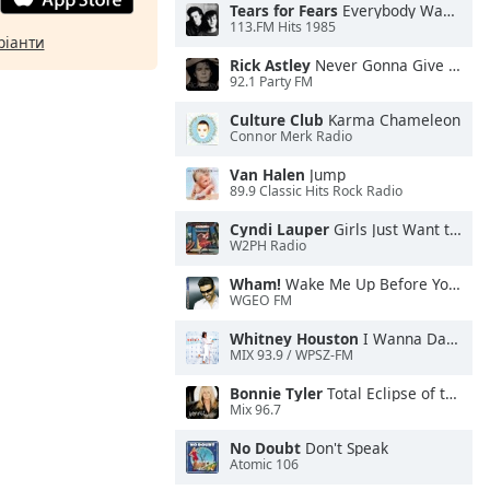
Tears for Fears
Everybody Wants To Rule the World
113.FM Hits 1985
ріанти
Rick Astley
Never Gonna Give You Up
92.1 Party FM
Culture Club
Karma Chameleon
Connor Merk Radio
Van Halen
Jump
89.9 Classic Hits Rock Radio
Cyndi Lauper
Girls Just Want to Have Fun
W2PH Radio
Wham!
Wake Me Up Before You Go-Go
WGEO FM
Whitney Houston
I Wanna Dance With Somebody
MIX 93.9 / WPSZ-FM
Bonnie Tyler
Total Eclipse of the Heart
Mix 96.7
No Doubt
Don't Speak
Atomic 106