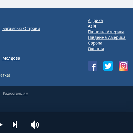
Африка
Азія
Багамські Острови
Північна Америка
Південна Америка
Європа
Океанія
Молдова
атка!
Радіостанціям