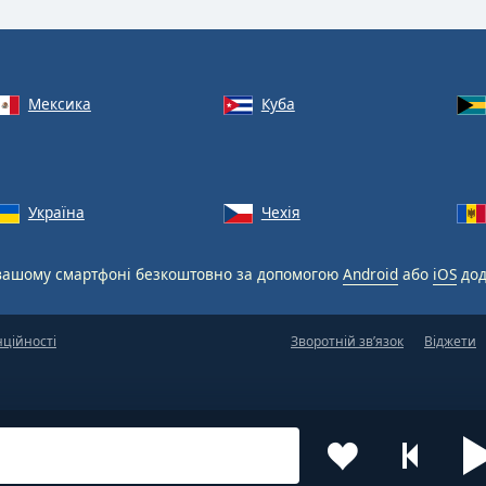
Мексика
Куба
Україна
Чехія
вашому смартфоні безкоштовно за допомогою
Android
або
iOS
дод
нційності
Зворотній зв’язок
Віджети