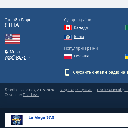
the
window.
Онлайн Радіо
Сусідні країни
США
Text
Канада
Color
Беліз
Opacity
Популярні країни
Мова:
Польща
Українська
Text
Background
Слухайте
онлайн радіо
на 
Color
© Online Radio Box, 2015-2026.
Угода користувача
Політика конфіде
Opacity
Created by
Final Level
Caption
Area
La Mega 97.9
Background