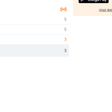
інші ва
5
5
3
3