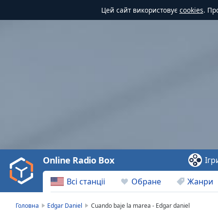
Цей сайт використовує
cookies
. Пр
Video
Player
is
loading.
Play
Video
Online Radio Box
Ігр
Play
Skip
Всі станціі
Обране
Жанри
Backward
Skip
Forward
Головна
Edgar Daniel
Cuando baje la marea - Edgar daniel
Mute