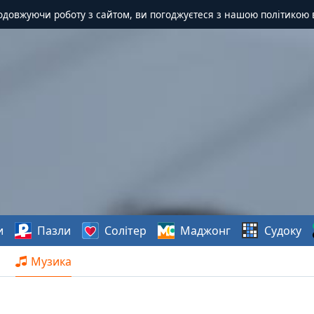
одовжуючи роботу з сайтом, ви погоджуєтеся з нашою політикою 
и
Пазли
Солітер
Маджонг
Судоку
Музика