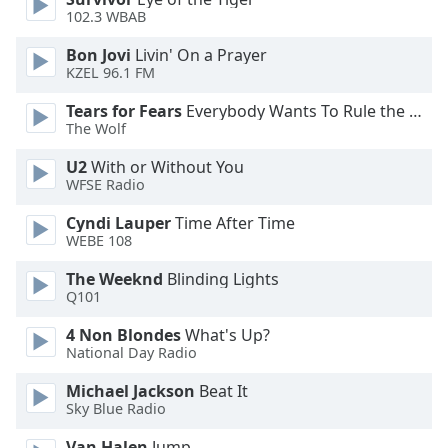
102.3 WBAB
Opacity
Bon Jovi
Livin' On a Prayer
KZEL 96.1 FM
Caption
Tears for Fears
Everybody Wants To Rule the World
Area
The Wolf
Background
Color
U2
With or Without You
WFSE Radio
Opacity
Cyndi Lauper
Time After Time
WEBE 108
The Weeknd
Blinding Lights
Font
Q101
Size
4 Non Blondes
What's Up?
National Day Radio
Text
Edge
Michael Jackson
Beat It
Style
Sky Blue Radio
Van Halen
Jump