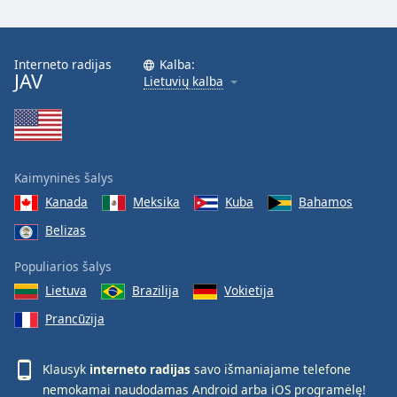
Interneto radijas
Kalba:
JAV
Lietuvių kalba
Kaimyninės šalys
Kanada
Meksika
Kuba
Bahamos
Belizas
Populiarios šalys
Lietuva
Brazilija
Vokietija
Prancūzija
Klausyk
interneto radijas
savo išmaniajame telefone
nemokamai naudodamas
Android
arba
iOS
programėlę!