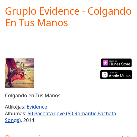
loading.
Gruplo Evidence - Colgando
Play
Video
En Tus Manos
Play
Skip
Backward
Skip
Forward
Mute
Current
Time
0:00
/
Duration
-:-
Loaded
:
0.00%
Colgando en Tus Manos
Stream
Type
LIVE
Atlikėjas:
Evidence
Seek to
Albumas:
50 Bachata Love (50 Romantic Bachata
live,
Songs)
, 2014
currently
behind
live
LIVE