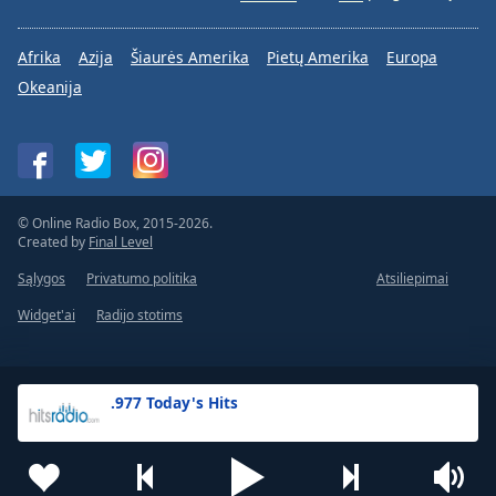
Afrika
Azija
Šiaurės Amerika
Pietų Amerika
Europa
Okeanija
© Online Radio Box, 2015-2026.
Created by
Final Level
Sąlygos
Privatumo politika
Atsiliepimai
Widget'ai
Radijo stotims
.977 Today's Hits