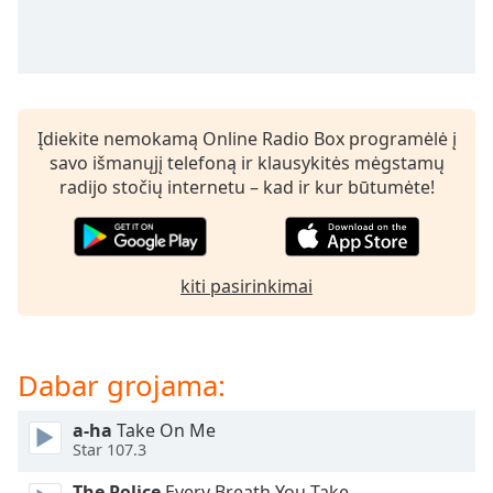
subtitles
settings
dialog
subtitles
off
,
Įdiekite nemokamą Online Radio Box programėlė į
selected
savo išmanųjį telefoną ir klausykitės mėgstamų
radijo stočių internetu – kad ir kur būtumėte!
Audio
Track
Picture-
in-
Picture
kiti pasirinkimai
Fullscreen
This
is
a
Dabar grojama:
modal
window.
a-ha
Take On Me
Star 107.3
Beginning
The Police
Every Breath You Take