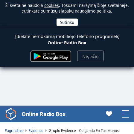
Ši svetainė naudoja
cookies
. Tęsdami naršymą šioje svetainėje,
sutinkate su mūsų slapukų naudojimo politika.
Įdiekite nemokamą mobiliojo telefono programėlę
Online Radio Box
Ne, ačiū
Online Radio Box
Video
Player
is
Pagrindinis
Evidence
Gruplo Evidence - Colgando En Tus Manos