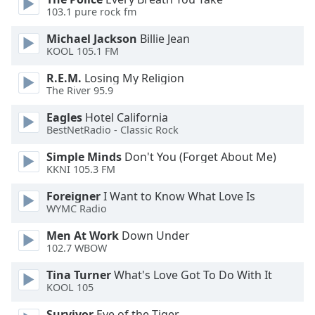
of
103.1 pure rock fm
dialog
window.
Michael Jackson
Billie Jean
Escape
KOOL 105.1 FM
will
R.E.M.
Losing My Religion
cancel
The River 95.9
and
close
Eagles
Hotel California
the
BestNetRadio - Classic Rock
window.
Simple Minds
Don't You (Forget About Me)
KKNI 105.3 FM
Text
Color
Foreigner
I Want to Know What Love Is
WYMC Radio
Opacity
Men At Work
Down Under
102.7 WBOW
Text
Tina Turner
What's Love Got To Do With It
Background
KOOL 105
Color
Survivor
Eye of the Tiger