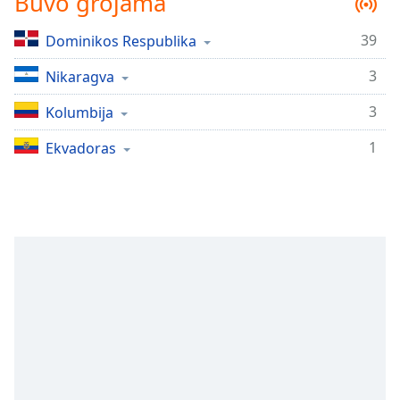
Buvo grojama
Remaining
Time
-
-:-
39
Dominikos Respublika
3
Nikaragva
1x
Playback
3
Kolumbija
Rate
1
Ekvadoras
Chapters
Chapters
Descriptions
descriptions
off
,
selected
Subtitles
subtitles
settings
,
opens