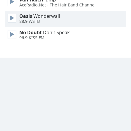
Font
AceRadio.Net - The Hair Band Channel
Family
Oasis
Wonderwall
88.9 WSTB
Reset
No Doubt
Don't Speak
Done
96.9 KISS FM
Close
Modal
Dialog
End
of
dialog
window.